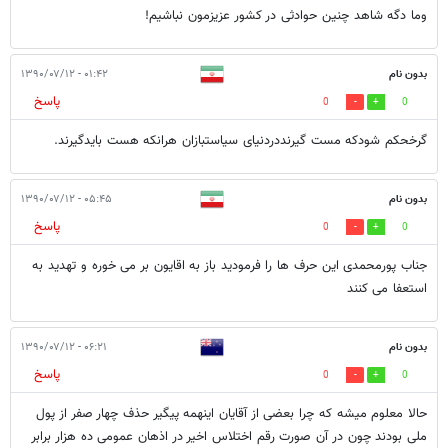
وما دگه شاهد چنین حوادثی در کشور عزیزمون نباشیم!
بدون نام
۰۱:۴۲ - ۱۳۹۰/۰۷/۱۲
پاسخ
0
0
گرخحکم شودکه مست گیرنددردنیای سیاستبازان هرانکه هست بایدگیرند.
بدون نام
۰۵:۴۵ - ۱۳۹۰/۰۷/۱۲
پاسخ
0
0
جناب پورمحمدی این حرف ها را فرمودید باز به اقایون بر می خوره و تهدید به
استعفا می کنند
بدون نام
۰۶:۲۱ - ۱۳۹۰/۰۷/۱۲
پاسخ
0
0
حالا معلوم میشه که چرا بعضی از آقایان اینهمه پیگیر حذف چهار صفر از پول
ملی بودند چون در آن صورت رقم اختلاس اخیر در اذهان عمومی ده هزار برابر