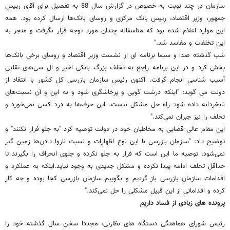
سازمان در چند نوبت به خصوص در گزارش سال 88 به تفصیل برای آقای رییس
جمهور، وزیر اقتصاد، رییس بانک مرکزی و روسای بانک‌ها ارسال کرده بود. همه
این موارد اعلام شده بود که متاسفانه چندان مورد توجه قرار نگرفت و منجر به
این تخلفات و مفاسد شد."
شب گذشته صدا و سیما برنامه ای از نشست وزیر اقتصاد و روسای برخی بانک‌ها
پخش کرد و در این برنامه راجع به تخلف بزرگ بانکی اخیر و ال سی‌های تقلبی
آسیب شناسی انجام گرفت. اکنون رئیس سازمان بازرسی کل کشور با انتقاد از
دولت می گوید: "اینکه درشت گویی و پرخاشگری شود و به این و آن نسبت‌های
نابخردانه داده شود راه حل مشکل نیست. این حرف‌ها به درد کسی نمی‌خورد و
تخلف را نیز جبران نمی‌کند."
این مقام عالی قضایی به مخاطبان خود در دولت توصیه کرد "به جلو فرار نکنند" و
توضیح داد: "سازمان بازرسی با این نوع اظهارات و نسبت ناروا دادن‌ها زمین گیر
نمی‌شود. توصیه ما این است که فرار به جلو نکرده و جلوی انحراف را بگیرند تا
حداقل تخلف ادامه پیدا نکرده و مشکل جدیدی به وجود نیاید.اینکه به عملکرد و
اقدامات سازمان بازرسی باز گردیم و بگوییم سازمان بازرسی کجا بوده و چه کار
کرده و اقداماتی از این قبیل مشکلی را حل نمی‌کند."
پرونده های زیادی از فساد داریم
رئیس شورای هماهنگی دستگاه های نظارتی، مجددا سخن سال گذشته خود را