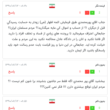
اينده نگر
۰۸:۴۰ - ۱۳۹۰/۰۷/۱۲
پاسخ
0
2
جناب اقاي پورمحمدي طبق فرمايش ائمه اطهار (ص) زودتر به حسابت رسيدگي
قبل از ديگران !؟ از حساب و اموال كي مايه ميگذاريد!؟ مردم مسلمان ايران!؟
جنابعالي اعتراف ميفرمائيد تا پرونده هاي زيادي از فساد و تخلف افراد را داريد
اگر فاشا نكنيد و انان را در دادگاه عادل محاكمه نكنيد به اين مردم و ملت
خيانت كرده ايد. جنابعالي در اين دنيا و روز قيامت بابت عدم رسالت خود بايد
پاسخگو باشيد اگر ايمان داريد.
بدون نام
۰۸:۴۱ - ۱۳۹۰/۰۷/۱۲
پاسخ
0
1
ببخشيد آقاي پور محمدي اگه فقط سر جاشون بنشينند برا شون كم نيست !؟
مردم ايران توقع بيشتري دارن !!! فكر نمي كنين؟؟؟
بدون نام
۰۸:۵۱ - ۱۳۹۰/۰۷/۱۲
پاسخ
0
0