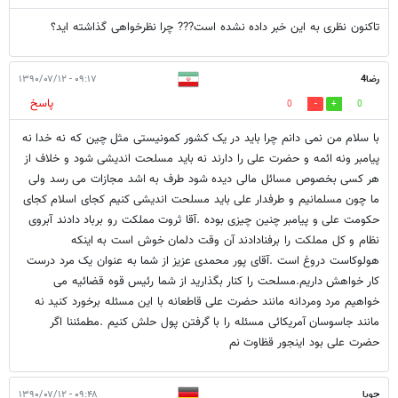
تاکنون نظری به این خبر داده نشده است??? چرا نظرخواهی گذاشته اید؟
رضا4
۰۹:۱۷ - ۱۳۹۰/۰۷/۱۲
پاسخ
0
0
با سلام من نمی دانم چرا باید در یک کشور کمونیستی مثل چین که نه خدا نه
پیامبر ونه ائمه و حضرت علی را دارند نه باید مسلحت اندیشی شود و خلاف از
هر کسی بخصوص مسائل مالی دیده شود طرف به اشد مجازات می رسد ولی
ما چون مسلمانیم و طرفدار علی باید مسلحت اندیشی کنیم کجای اسلام کجای
حکومت علی و پیامبر چنین چیزی بوده .آقا ثروت مملکت رو برباد دادند آبروی
نظام و کل مملکت را برفنادادند آن وقت دلمان خوش است به اینکه
هولوکاست دروغ است .آقای پور محمدی عزیز از شما به عنوان یک مرد درست
کار خواهش داریم.مسلحت را کنار بگذارید از شما رئیس قوه قضائیه می
خواهیم مرد ومردانه مانند حضرت علی قاطعانه با این مسئله برخورد کنید نه
مانند جاسوسان آمریکائی مسئله را با گرفتن پول حلش کنیم .مطمئننا اگر
حضرت علی بود اینجور قظاوت نم
جویا
۰۹:۴۸ - ۱۳۹۰/۰۷/۱۲