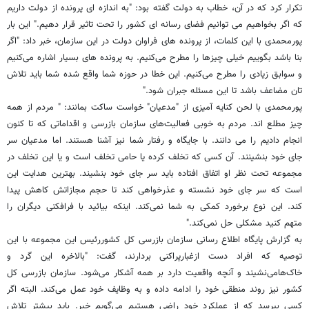
تکرار کرد که در آن، خطاب به دولت گفته بود: "به اندازه ای پرونده از دولت داریم
که اگر بخواهیم می توانیم فضای رسانه ای کشور را تحت تاثیر قرار دهیم." این بار
پورمحمدی با این کلمات، از پرونده های فراوان دولت در این سازمان، خبر داد: "اگر
بنا باشد بگوییم خیلی چیزها را مطرح می‌کنیم. به پرونده های بسیار اشاره می‌کنیم
و سوابق زیادی را مطرح می‌کنیم. این خطا در حوزه شما واقع شده شما باید تلاش
تان مضاعف باشد تا این مسئله جبران شود."
پورمحمدی با لحن کنایه آمیزی از "مدعیان" خواست ساکت بمانند: " مردم از همه
چیز مطلع اند. مردم به خوبی فعالیت‌های سازمان بازرسی و اقداماتی که تا کنون
انجام دادیم را می دانند. با جایگاه و رفتار شما نیز آشنا هستند. اما مدعیان سر
جای خود بنشینند. آن کسی که تخلف کرده یا حامی تخلف است و یا این تخلف در
مجموعه تحت نظر او اتفاق افتاده باید سر جای خود بنشیند. بهترین هدایت این
است که سر جای خود نشسته و عذرخواهی کند تا حجم مجازاتش کاهش پیدا
کند. این نوع برخورد کمکی به شما نمی‌کند. اینکه بیائید با فرافکنی دیگران را
متهم کنید مشکلی حل نمی‌کند."
به گزارش پایگاه اطلاع رسانی سازمان بازرسی کل کشوررئیس این مجموعه با این
توصیه که افراد دست ازغبارپراکنی بردارند، گفت: "بالاخره این گرد و
خاک‌هامی‌نشیند و آنچه واقعیت دارد بر همه آشکار می‌شود. سازمان بازرسی کل
کشور نیز روند منطقی خود را ادامه داده و به وظایف خود عمل می‌کند. البته اگر
کسی بپرسد که از عملکرد خود راضی هستیم می‌گویم خیر. باید بیشتر تلاش