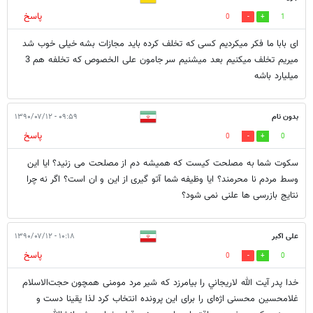
پاسخ
0
1
ای بابا ما فکر میکردیم کسی که تخلف کرده باید مجازات بشه خیلی خوب شد
میریم تخلف میکنیم بعد میشنیم سر جامون علی الخصوص که تخلفه هم 3
میلیارد باشه
بدون نام
۰۹:۵۹ - ۱۳۹۰/۰۷/۱۲
پاسخ
0
0
سکوت شما به مصلحت کیست که همیشه دم از مصلحت می زنید؟ ایا این
وسط مردم نا محرمند؟ ایا وظیفه شما آتو گیری از این و ان است؟ اگر نه چرا
نتایج بازرسی ها علنی نمی شود؟
علی اکبر
۱۰:۱۸ - ۱۳۹۰/۰۷/۱۲
پاسخ
0
0
خدا پدر آيت الله لاريجاني را بیامرزد که شیر مرد مومنی همچون حجت‌الاسلام
غلامحسین محسنی اژه‌ای را برای این پرونده انتخاب کرد لذا یقینا دست و