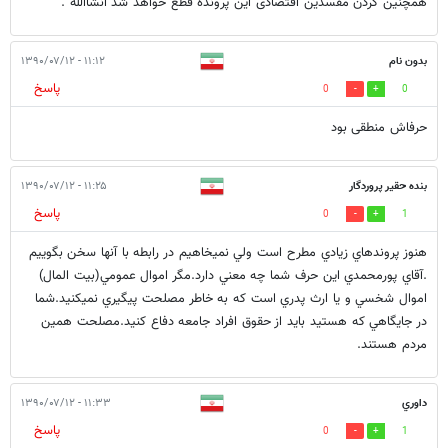
همچنین کردن مفسدین اقتصادی این پرونده قطع خواهد شد انشاالله .
بدون نام
۱۱:۱۲ - ۱۳۹۰/۰۷/۱۲
پاسخ
0
0
حرفاش منطقی بود
بنده حقير پروردگار
۱۱:۲۵ - ۱۳۹۰/۰۷/۱۲
پاسخ
0
1
هنوز پروندهاي زيادي مطرح است ولي نميخاهيم در رابطه با آنها سخن بگوييم
.آقاي پورمحمدي اين حرف شما چه معني دارد.مگر اموال عمومي(بيت المال)
اموال شخسي و يا ارث پدري است كه به خاطر مصلحت پيگيري نميكنيد.شما
در جايگاهي كه هستيد بايد از حقوق افراد جامعه دفاع كنيد.مصلحت همين
مردم هستند.
داوري
۱۱:۳۳ - ۱۳۹۰/۰۷/۱۲
پاسخ
0
1