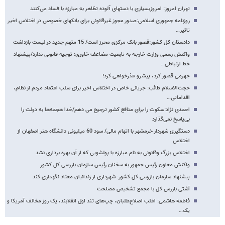
تهران امروز: امروزبسیاری با دست​های آلوده تظاهر به مبارزه با فساد می‌کنند
روزنامه جمهوری اسلامی:صدور مجوز غیرقانونی برای بانکهای خصوصی در اختلاس اخیر
تاثیر…
دادستان کل کشور:قصور بانک مرکزی محرز است/ 15 متهم جدید در لیست بازداشت
واکنش رسمی وزارت خارجه به تابعیت مضاعف خاوری: توجیه قانونی ندارد/پیشنهاد
خط ارتباطی…
جهرمی قصور کرد، پیشرو عذرخواهی کرد!
حجت‌الاسلام طائب: جریانی خاص در اختلاس اخیر برای سلب اعتماد مردم از نظام،
اقداماتی…
احمدی نژاد:سکوت را برای منافع کشور ترجیح می دهم/خدا هجمه‌ها به دولت ‌را
بی‌پاسخ نمی‌گذارد
دستگیری شهردار خرمشهر با اتهام مالی/ سود 60 میلیونی دانشگاه هنر اصفهان از
اختلاس
اختلاس بزرگ وقانونی به نام مبارزه با پولشویی که از آن بهره برداری نشد
واکنش معاون رئیس جمهور به سخنان رئیس سازمان بازرسی کل کشور
پیشنهاد سازمان بازرسی کل کشور: شهرداری از زندانیان معتاد نگهداری کند
آشتی بازرس کل با مجمع تشخیص مصلحت
فاطمه هاشمی: اغلب اصلاح‌طلبان، چپ‌های تند اول انقلابند، یک روز مخالف آمریکا و
یک‌…