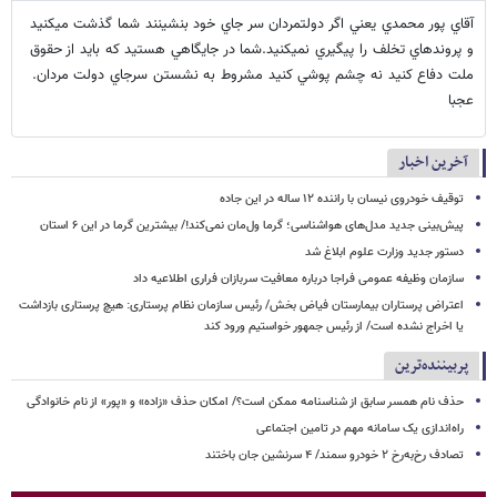
آقاي پور محمدي يعني اگر دولتمردان سر جاي خود بنشينند شما گذشت ميكنيد
و پروندهاي تخلف را پيگيري نميكنيد.شما در جايگاهي هستيد كه بايد از حقوق
ملت دفاع كنيد نه چشم پوشي كنيد مشروط به نشستن سرجاي دولت مردان.
عجبا
آخرین اخبار
توقیف خودروی نیسان با راننده ۱۲ ساله در این جاده
پیش‌بینی جدید مدل‌های هواشناسی؛ گرما ول‌مان نمی‌کند!/ بیشترین گرما در این ۶ استان
دستور جدید وزارت علوم ابلاغ شد
سازمان وظیفه عمومی فراجا درباره معافیت سربازان فراری اطلاعیه داد
اعتراض پرستاران بیمارستان فیاض بخش/ رئیس سازمان نظام پرستاری: هیچ پرستاری بازداشت
یا اخراج نشده است/ از رئیس جمهور خواستیم ورود کند
پربیننده‌ترین
حذف نام همسر سابق از شناسنامه ممکن است؟/ امکان حذف «زاده» و «پور» از نام خانوادگی
راه‌اندازی یک سامانه مهم در تامین اجتماعی
تصادف رخ‌به‌رخ ۲ خودرو سمند/ ۴ سرنشین جان باختند