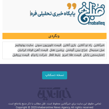
وبگردی
خبرآنلاین
راه نو آنلاین
بازی آنلاین
قیمت تلویزیون سونی
سایت یوتوتایمز
مبل مینیمال
جراح بینی گوشتی
پرشین هتل
قیمت آهن فولاد ایرانیان
اعتبارسنجی بانکی
قیمت طلا امروز
بلیط قطار
شرکت رادوکو
قیمت پروفیل
نسخه دسکتاپ
تمامی حقوق این سایت برای خبرآنلاین محفوظ است. نقل مطالب با ذکر منبع بلامانع است.
Copyright © 2025 khabaronline News Agancy, All rights reserved