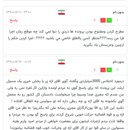
بدون نام
۲۲:۱۰ - ۱۳۹۰/۰۷/۱۱
پاسخ
0
1
مطرح كردن ومفتوح بودن پرونده ها دردي را دوا نمي كند چه موقع زمان اجرا
فرا مي رسد؟؟؟؟منتظر كسي يااتفاق خاصي مي باشيد ؟؟؟؟؟. اجرا كردن حكم را
ازچين وعربستان ياد بگيريد
بدون نام
۰۱:۰۹ - ۱۳۹۰/۰۷/۱۲
پاسخ
0
0
درمورد اختلاس 3000میلیاردی وگفته گوی اقای اژه ی با بخش خبری یک مسول
ارشد این پرونده که برای پاسخ گوی به مردم اومده وازاین کار تفره نمی ره ولی
من مندم که مجری صدا وسیما چرا میخواست دادستان کل کشور رو به محمل
گوی بکشونه به اقای اژه ی چه ربطی داره که تو سوئیس چه اتفاقی افتاده !
نکنید این کارا رو اقا یون!ازکارای مجری رسانه ملی که بگذریم! به نظر من اقای
اژه ی و قوه قضائیه حرکت خوبی شروع کردند برای پاسخ گو بودن به مردم! و
واقعا لذت بردم ازجرات ایشون برای معضرت خواهی از مردم امید وارم بقیه
مسولین در سایر قوا نیز از کار اقای اژه ای وحرکت خوب قوه قضائیه بیاموزند!