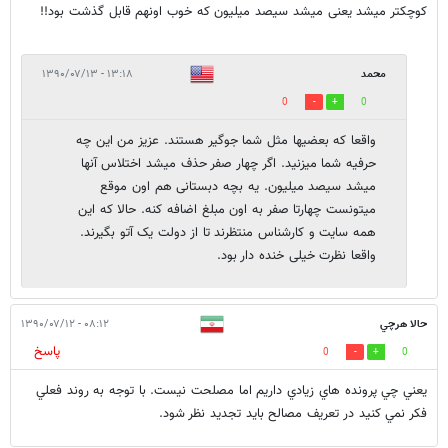
کوچکتر میشد یعنی میشد سیصد میلیون که خوب اونهم قابل گذشت بود!!
محمد
۱۳:۱۸ - ۱۳۹۰/۰۷/۱۳
0
0
واقعا که بعضیها مثل شما جوگیر هستند. عزیز من این چه
حرفیه شما میزنید. اگر چهار صفر حذف میشد اختلاس آنها
میشد سیصد میلیون. یه بچه دبستانی هم اون موقع
میتونست چهارتا صفر به اون مبلغ اضافه کنه. حالا که این
همه سایت و کارشناس منتظرند تا از دولت یک آتو بگیرند.
واقعا نظرت خیلی خنده دار بود.
حالا هرچي
۰۸:۱۲ - ۱۳۹۰/۰۷/۱۲
پاسخ
0
0
يعني چي پرونده هاي زيادي داريم اما مصلحت نيست. با توجه به روند فعلي
فكر نمي كنيد در تعريف مصالح بايد تجديد نظر شود.