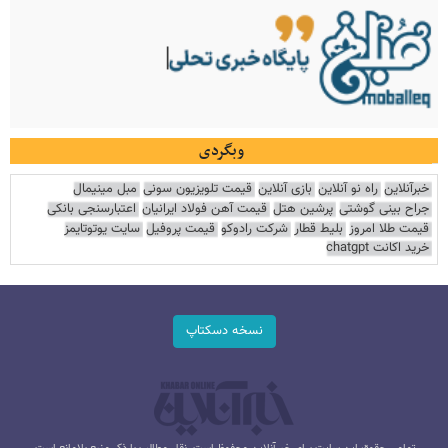
وبگردی
خبرآنلاین
راه نو آنلاین
بازی آنلاین
قیمت تلویزیون سونی
مبل مینیمال
جراح بینی گوشتی
پرشین هتل
قیمت آهن فولاد ایرانیان
اعتبارسنجی بانکی
قیمت طلا امروز
بلیط قطار
شرکت رادوکو
قیمت پروفیل
سایت یوتوتایمز
خرید اکانت chatgpt
نسخه دسکتاپ