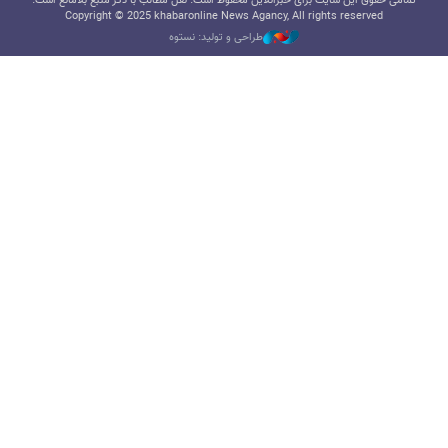
تمامی حقوق این سایت برای خبرآنلاین محفوظ است. نقل مطالب با ذکر منبع بلامانع است.
Copyright © 2025 khabaronline News Agancy, All rights reserved
طراحی و تولید: نستوه