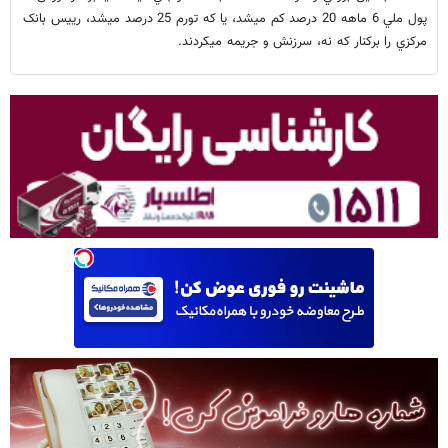
پول ملي 6 ماهه 20 درصد کم ميشد، يا که تورم 25 درصد ميشد، رييس بانک
مرکزي را برکنار که نه، سرزنش و جريمه ميکردند.