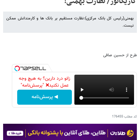
کاریکاتور/ نظارت بهمنی!
بهمنی(رئیس کل بانک مرکزی):نظارت مستقیم بر بانک ها و کارمندانش ممکن
نیست.
طرح از حسین صافی
زانو درد دارین؟ به هیچ وجه
عمل نکنید❌ "پرسش‌نامه"
◀ پرسش‌نامه
کد مطلب
176455