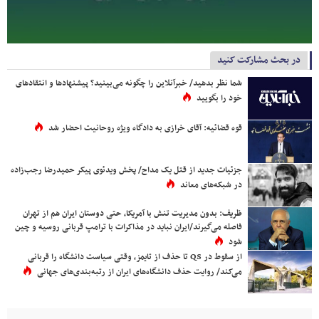
در بحث مشارکت کنید
شما نظر بدهید/ خبرآنلاین را چگونه می‌بینید؟ پیشنهادها و انتقادهای
خود را بگویید
قوه قضائیه: آقای خرازی به دادگاه ویژه روحانیت احضار شد
جزئیات جدید از قتل یک مداح/ پخش ویدئوی پیکر حمیدرضا رجب‌زاده
در شبکه‌های معاند
ظریف: بدون مدیریت تنش با آمریکا، حتی دوستان ایران هم از تهران
فاصله می‌گیرند/ایران نباید در مذاکرات با ترامپ قربانی روسیه و چین
شود
از سقوط در QS تا حذف از تایمز، وقتی سیاست دانشگاه را قربانی
می‌کند/ روایت حذف دانشگاه‌های ایران از رتبه‌بندی‌های جهانی