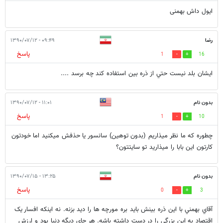
ایول داش بهمنی
رضا
۰۹:۴۹ - ۱۳۹۰/۰۷/۱۲
پاسخ
1
16
ايشان بلد نيست حتي از ذره بين استفاده كند چه برسد ....
بدون نام
۱۱:۰۱ - ۱۳۹۰/۰۷/۱۲
پاسخ
1
10
چطوره که ما نظر میذاریم (بدون توهین) سانسور یا حذفش میکنید اما خودتون
کارتون این بابا را میذارید تو سایتتون؟
بدون نام
۱۳:۲۵ - ۱۳۹۰/۰۷/۱۵
پاسخ
0
3
آقاي بهمني با اين ذره بينش بايد بره مورچه ها را ديد بزنه. نه اينکه افسار يک
اقتصاد به اين بزرگي را در دست داشته باشه. هر جاي ديگه دنيا بود و ارزش