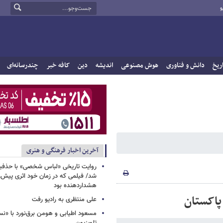
و
ریخ
دانش و فناوری
هوش مصنوعی
اندیشه
دین
کافه خبر
چندرسانه‌ای
آخرین اخبار فرهنگی و هنری
روایت تاریخی «لباس شخصی» با حذفیا
شد/ فیلمی که در زمان خود اثری پیش‌ر
هشداردهنده بود
پاکستان
علی منتظری به رادیو رفت
مسعود اطیابی و هومن برق‌نورد با «ن