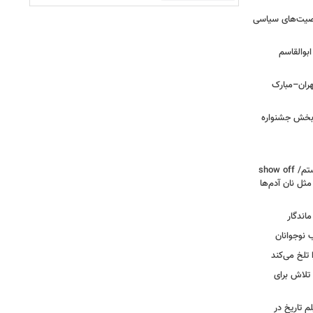
خصیت‌های سیاسی
بوالقاسم
هران–مبارک
ن‌بخش جشنواره
سوسن پرور: دیگر «عاشق» حرفه‌ام نیستم/ show off
 مثل نان آدم‌ها
اندگار
ب نوجوانان
تلخ می‌کند
 تلاش برای
م تاریخ در