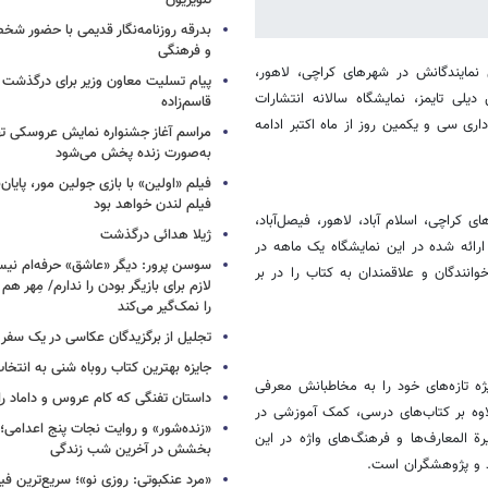
تلویزیون
بدرقه روزنامه‌نگار قدیمی با حضور ش
و فرهنگی
 نمایندگانش در شهرهای کراچی، لاهور،
پیام تسلیت معاون وزیر برای درگذشت ا
دیلی تایمز، نمایشگاه سالانه انتشارات
قاسم‌زاده
داری سی و یکمین روز از ماه اکتبر ادامه
مراسم آغاز جشنواره نمایش عروسکی ت
به‌صورت زنده پخش می‌شود
فیلم «اولین» با بازی جولین مور، پایا
فیلم لندن خواهد بود
 کراچی، اسلام آباد، لاهور، فیصل‌آباد،
ژیلا هدائی درگذشت
ارائه شده در این نمایشگاه یک ماهه در
ندگان و علاقمندان به کتاب را در بر
لازم برای بازیگر بودن را ندارم/ مِهر هم
را نمک‌گیر می‌کند
تجلیل از برگزیدگان عکاسی در یک سفر م
جایزه بهترین کتاب روباه شنی به انتخا
ژه تازه‌های خود را به مخاطبانش معرفی
داستان تفنگی که کام عروس و داماد را 
علاوه بر کتاب‌های درسی، کمک آموزشی در
«زنده‌شور» و روایت نجات پنج اعدامی؛
 المعارف‌ها و فرهنگ‌های واژه در این
بخشش در آخرین شب زندگی
ید و پژوهشگران است.
«مرد عنکبوتی: روزی نو»؛ سریع‌ترین فیل