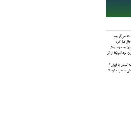
که می‌گوییم
حال مذاکره
ران معجزه بود/
ن بود آمریکا از آن
لبنان با ایران /
ی با حزب نزدیک