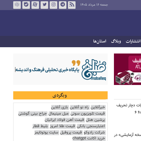
جمعه ۱۶ مرداد ۱۴۰۵
انتشارات
وبلاگ
استان‌ها
وبگردی
ت دچار تحریف
خبرآنلاین
راه نو آنلاین
بازی آنلاین
و و
قیمت تلویزیون سونی
مبل مینیمال
جراح بینی گوشتی
پرشین هتل
قیمت آهن فولاد ایرانیان
اعتبارسنجی بانکی
قیمت طلا امروز
بلیط قطار
شرکت رادوکو
قیمت پروفیل
سایت یوتوتایمز
سخه آزمایشی» در
خرید اکانت chatgpt