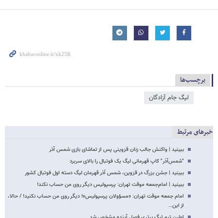
برچسب‌ها
لیگ جام آزادگان
خبرهای مرتبط
ببینید | واکنش جالب زنان قزوینی پس از تماشای بازی شمس آذر
"شمس‌آذر" کاپ قهرمانی لیگ یک فوتبال را بالای سربرد
ببینید | جشن بزرگ در قزوین، شمس آذر قهرمان لیگ دسته اول فوتبال کشور
ببینید | ‌امام‌جمعه موقت تهران: پرسپولیس دیگر روی من حساب نکند!
امام جمعه موقت تهران: «مسؤولان پرسپولیس»! دیگر روی من حساب نکنید! / حالا،
از این…
اولین تیم لیگ برتری فصل آینده مشخص شد