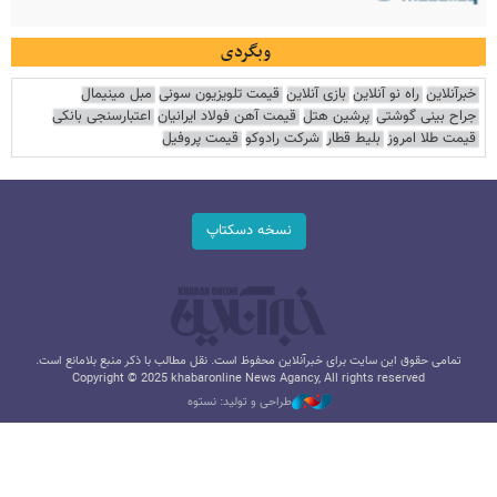
وبگردی
خبرآنلاین
راه نو آنلاین
بازی آنلاین
قیمت تلویزیون سونی
مبل مینیمال
جراح بینی گوشتی
پرشین هتل
قیمت آهن فولاد ایرانیان
اعتبارسنجی بانکی
قیمت طلا امروز
بلیط قطار
شرکت رادوکو
قیمت پروفیل
نسخه دسکتاپ
تمامی حقوق این سایت برای خبرآنلاین محفوظ است. نقل مطالب با ذکر منبع بلامانع است.
Copyright © 2025 khabaronline News Agancy, All rights reserved
طراحی و تولید: نستوه