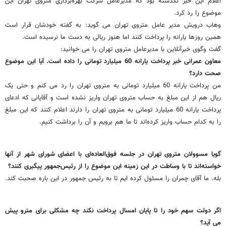
اعلام این خبر نگذشته بود که مدیرعامل شرکت بهره‌برداری متروی تهران این
موضوع را رد کرد.
وهاب درویش مدیر عامل متروی تهران می گوید: به گفته خودشان قرار است
همین روزها یارانه را پرداخت کنند اما هنوز ریالی به دست ما نرسیده است.
گفت وگوی خبرآنلاین با مدیرعامل متروی تهران را می خوانید:
معاون عمرانی خبر پرداخت یارانه 60 میلیارد تومانی را داده است. آیا این موضوع
صحت دارد؟
من پرداخت یارانه 60 میلیارد تومانی به متروی تهران را رد می کنم و حتی یک
ریال هم از این مبلغ به حساب متروی تهران واریز نشده است و آقایانی که ادعای
پرداخت یارانه 60 میلیارد تومانی به متروی تهران را دارند اعلام کنند که این مبلغ
را به کدام حساب واریز کرده‌اند تا ما هم برویم و آن را برداشت کنیم.
گویا مسوولان متروی تهران در جلسه فوق‌العاده‌ای با اعضای شورای شهر از آنها
خواسته‌اند تا با وساطت در این زمینه این موضوع را از رئیس‌جمهور پیگیری کنند؟
بله. ما آقای چمران را مسئول کرده ایم تا به رئیس جمهور در این باره صحبت کند.
اگر دولت سهم خود را تا پایان امسال پرداخت نکند چه مشکلی برای مترو پیش
می آید؟