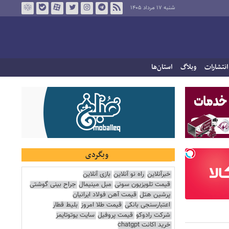
شنبه ۱۷ مرداد ۱۴۰۵
انتشارات
وبلاگ
استان‌ها
وبگردی
خبرآنلاین
راه نو آنلاین
بازی آنلاین
قیمت تلویزیون سونی
مبل مینیمال
جراح بینی گوشتی
پرشین هتل
قیمت آهن فولاد ایرانیان
اعتبارسنجی بانکی
قیمت طلا امروز
بلیط قطار
شرکت رادوکو
قیمت پروفیل
سایت یوتوتایمز
خرید اکانت chatgpt