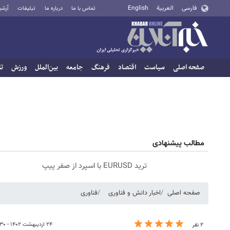
فارسی
العربية
English
تماس با ما
درباره ما
تبلیغات
آرشی
صفحه اصلی
سیاست
اقتصاد
فرهنگ
جامعه
بین‌الملل
ورزش
تا
مطالب پیشنهادی
ترید EURUSD با اسپرد از صفر پیپ
صفحه اصلی
اخبار دانش و فناوری
فناوری
۲۴ اردیبهشت ۱۴۰۲ - ۱۶:۳۰
۲ نفر