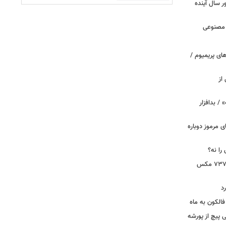
سال آینده
 مصنوعی
ای پریمیوم /
از
 / بدافزار
ی مرموز دوباره
را نه؟
دستور بازرسی فوری هواپیمای بوئینگ ۷۳۷ مکس
د
الکون به ماه
 وقتی پیچ از پورشه