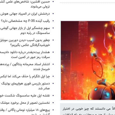
حسین افشین: شاخص‌های علمی کشور 
نزولی می‌شوند
درخشش ایران در المپیاد جهانی هوش
رقیب آینده F-35 چه مشخصاتی دارد؟
سهم چشمگیر اپل از بازار جهانی گوشی‌ه
سامسونگ در رتبه دوم
چطور بدون آسیب دیدن دوربین موبایل 
خورشیدگرفتگی عکس بگیریم؟
هشدار بیت‌دیفندر درباره دانلود «ادیسه»
سرقت رمز عبور در کمین است
انتشار اسناد محرمانه پنتاگون / پرنده‌ها
خبرساز شدند
چرا اپل تلگرام را حذف می‌کند اما ایکس 
صادر شد
نقشه اپل علیه سامسونگ شکست خور
نخستین تصویر از محل برخورد موشک ف
دند، احتمالاً می دانستند که چیز خوبی در اختیار
پیچ‌های ۱۸ میلیارد تومانی پاگانی /
دن بیش از حد و سوختن، به راه انداختن