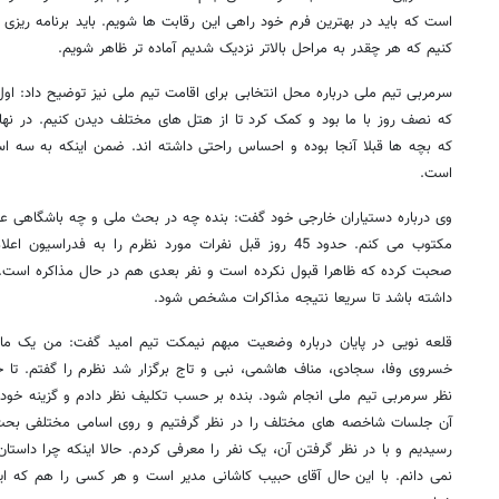
است که باید در بهترین فرم خود راهی این رقابت ها شویم. باید برنامه ریزی 
کنیم که هر چقدر به مراحل بالاتر نزدیک شدیم آماده تر ظاهر شویم.
سرمربی تیم ملی درباره محل انتخابی برای اقامت تیم ملی نیز توضیح داد: اول
که نصف روز با ما بود و کمک کرد تا از هتل های مختلف دیدن کنیم. در نها
که بچه ها قبلا آنجا بوده و احساس راحتی داشته اند. ضمن اینکه به سه استا
است.
وی درباره دستیاران خارجی خود گفت: بنده چه در بحث ملی و چه باشگاهی عاد
مکتوب می کنم. حدود 45 روز قبل نفرات مورد نظرم را به فدراس
صحبت کرده که ظاهرا قبول نکرده است و نفر بعدی هم در حال مذاکره است. 
داشته باشد تا سریعا نتیجه مذاکرات مشخص شود.
قلعه نویی در پایان درباره وضعیت مبهم نیمکت تیم امید گفت: من یک ما
خسروی وفا، سجادی، مناف هاشمی،‌ نبی و تاج برگزار شد نظرم را گفتم. تا ج
نظر سرمربی تیم ملی انجام شود. بنده بر حسب تکلیف نظر دادم و گزینه خودم ر
آن جلسات شاخصه های مختلف را در نظر گرفتیم و روی اسامی مختلفی بحث
رسیدیم و با در نظر گرفتن آن، یک نفر را معرفی کردم. حالا اینکه چرا داستا
نمی دانم. با این حال آقای حبیب کاشانی مدیر است و هر کسی را هم که ای