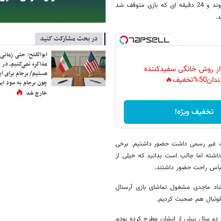
بخش مفصل و مهم این قسمت به دیدار ایران و انگلیس و مصدومیت بیرانوند و 24 دقیقه ای که بازی متوقف شد
.
در بحث مشارکت کنید
ابوالفتح: حتی زمانی 
مذاکره نمی‌کنیم، در 
 از روش خانگی سفیدکننده
هستیم/ برجام برای ای
دان50%تخفیف🔥
چون برجام به سود ایرا
خارج شد
تخفیف ویژه!
لت غیر رسمی داشت حضور داشتیم. برخی
اشته اما جالب است بدانید که خیلی از
باس راحت حضور داشتند.
شاد ماجدی مشغول تماشای بازی آرسنال
ه فوتبال هم صحبت کردیم.
 دو سال پیش از ایشان مطرح کرده بودم