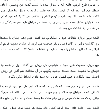
را دوباره طرح کردم. جالبه که تا سوال بنده را شنید گفت این پرسش را یا
سوال من این بود که اگر آرسن ونگر به عقب برگردد به دنبال سازندگی می ر
گفت: شما خودت اگر به عقب برگردی کدام را انتخاب می کنی؟ که من گفت
داد: فوتبال عشق است. برای رسیدن به هدف در فوتبال باید هم سازندگی را د
دو شما را به هدفت می رساند.
قلعه نویی درباره ملاقات خود با اسکالونی نیز گفت: دیرو زهم ایشان را مجددا 
روز گذشته وقتی با آقای آرسن ونگر صحبت می کردم از ایشان دعوت کردم که به
ایرانی سبک کاری ایشان را دوست دارند و اتفاقا در پاسخ گفت که دوست دارد ا
باشد.
وی درباره صحبت های خود با کارلوس کی روش نیز گفت: اول از همه جا دا
فوتبال ما کشیده است خسته نباشید بگویم. در آن ملاقات هم آقای کی روش 
اختیار بنده بگذارد و حتی ایمیل خود را به بنده داد تا ارتباط شکل بگیرد.
قلعه نویی درباره این بحث که خیلی ها گفته اند تیم ملی بهترین قرعه و آس
کسانی که در فوتبال بوده اند و این حوزه را می شناسند می دانند که هیچگا
وقتی بحث مسابقات مهمی چون جام ملت ها وسط است و همه تیم های حاضر در 
قلعه نویی ادامه داد: البته قرعه کشی جام ملت ها خوب بود. خدا را شکر د