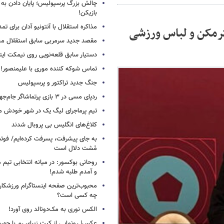
چالش بزرگ پرسپولیس؛ پایان دادن به 
بازیکن!
مذاکره استقلال با آنتونیو آدان برای تمد
 گرمکن و لباس ورزشی
مقصد جدید سرمربی سابق استقلال
دستیار سابق قلعه‌نویی روی نیمکت ایتال
تماس شوکه کننده موری با علیمنصور!
جنگ جدید تراکتور و پرسپولیس
ردپای مسی در ۳ بازی پرتماشاگر جام‌جهانی!
تیم پرماجرای لیگ یک در شهر خودش ما
کلاغ‌های انگلیس بی پروبال شدند
به جای پیشرفت، پسرفت کرده‌ایم/ فوت
مُشت دلال است
روحانی بوکسور: در میانه انتخابی تیم 
و آمدم طلبه شدم!
محبوب‌ترین صفحه اینستاگرام ورزشکاران
چه کسی است؟
الکس نوری به مک‌دونالد روی آورد!
عکس| رونمایی از کیت زیبای رم با چهره