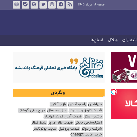
جمعه ۱۶ مرداد ۱۴۰۵
انتشارات
وبلاگ
استان‌ها
وبگردی
خبرآنلاین
راه نو آنلاین
بازی آنلاین
قیمت تلویزیون سونی
مبل مینیمال
جراح بینی گوشتی
پرشین هتل
قیمت آهن فولاد ایرانیان
اعتبارسنجی بانکی
قیمت طلا امروز
بلیط قطار
شرکت رادوکو
قیمت پروفیل
سایت یوتوتایمز
خرید اکانت chatgpt