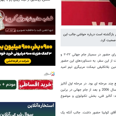
طر بازگشته است درباره حواشی جالب این
 صحبت کرد.
امیر قلعه نویی سرمربی تیم ملی فوتبال ایران که به همراه میرشاد ماجدی برای حضور در سمینار جام جهانی ٢٠٢٢ و
 از این سفر، به دستاوردهای این حضور
 بلاتکلیفی نیمکت مربیگری تیم امید
چند مرحله ای بود. در مرحله اول آنالیز
جام جهانی صورت گرفت که نکات خوب و مهمی در آنجا مطرح شد. بنده در سال 2006 و بعد از جام جهانی در برلین
آنالیز فنی، بخش تکنولوژی و موضوع
ای کولینا حضور داشت. جالب آنکه یک