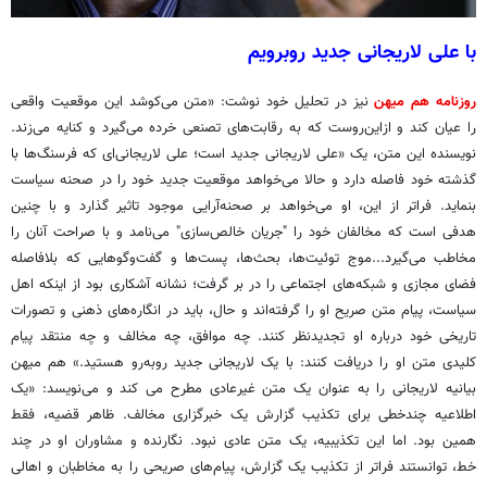
با علی لاریجانی جدید روبرویم
روزنامه هم میهن
نیز در تحلیل خود نوشت: «متن می‌کوشد این موقعیت واقعی
را عیان کند و ازاین‌روست که به رقابت‌های تصنعی خرده می‌گیرد و کنایه می‌زند.
نویسنده این متن، یک «علی لاریجانی جدید است؛ علی لاریجانی‌ای که فرسنگ‌ها با
گذشته خود فاصله دارد و حالا می‌خواهد موقعیت جدید خود را در صحنه سیاست
بنماید. فراتر از این، او می‌خواهد بر صحنه‌آرایی موجود تاثیر گذارد و با چنین
هدفی است که مخالفان خود را "جریان خالص‌سازی" می‌نامد و با صراحت آنان را
مخاطب می‌گیرد...موج توئیت‌ها، بحث‌ها، پست‌ها و گفت‌وگوهایی که بلافاصله
فضای مجازی و شبکه‌های اجتماعی را در بر گرفت؛ نشانه آشکاری بود از اینکه اهل
سیاست، پیام متن صریح او را گرفته‌اند و حال، باید در انگاره‌های ذهنی و تصورات
تاریخی خود درباره او تجدیدنظر کنند. چه موافق، چه مخالف و چه منتقد پیام
کلیدی متن او را دریافت کنند: با یک لاریجانی جدید روبه‌رو هستید.» هم میهن
بیانیه لاریجانی را به عنوان یک متن غیرعادی مطرح می کند و می‌نویسد: «یک
اطلاعیه چندخطی برای تکذیب گزارش یک خبرگزاری مخالف. ظاهر قضیه، فقط
همین بود. اما این تکذیبیه، یک متن عادی نبود. نگارنده و مشاوران او در چند
خط، توانستند فراتر از تکذیب یک گزارش، پیام‌های صریحی را به مخاطبان و اهالی