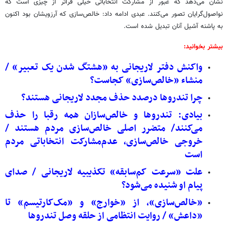
نشان می‌دهد که عبور از مشارکت انتخاباتی خیلی فراتر از چیزی است که
نواصول‌گرایان تصور می‌کنند. عبدی ادامه داد: خالص‌سازی که آرزویشان بود اکنون
به پاشنه آشیل آنان تبدیل شده است.
بیشتر بخوانید:
واکنش دفتر لاریجانی به «هشتگ شدن یک تعبیر» /
منشاء «خالص‌سازی» کجاست؟
چرا تندروها درصدد حذف مجدد لاریجانی هستند؟
بیادی: تندروها و خالص‌سازان همه رقبا را حذف
می‌کنند/ متضرر اصلی خالص‌سازی مردم هستند /
خروجی خالص‌سازی، عدم‌مشارکت انتخاباتی مردم
است
علت «سرعت کم‌سابقه» تکذیبیه لاریجانی / صدای
پیام او شنیده می‌شود؟
«خالص‌سازی»، از «خوارج» و «مک‌کارتیسم» تا
«داعش» / روایت انتظامی از حلقه وصل تندروها