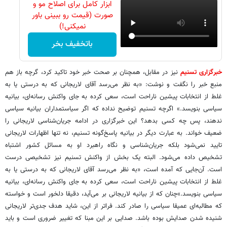
ابزار کامل برای اصلاح مو و
صورت (قیمت رو ببینی باور
نمیکنی!)
باتخفیف بخر
خبرگزاری تسنیم
نیز در مقابل، همچنان بر صحت خبر خود تاکید کرد، گرچه باز هم
منبع خبر را نگفت و نوشت: «به نظر می‌رسد آقای لاریجانی که به درستی یا به
غلط از انتخابات پیشین ناراحت است، سعی کرده به جای واکنش رسانه‌ای، بیانیه
سیاسی بنویسد.» اگرچه تسنیم توضیح نداده که اگر سیاستمداران بیانیه سیاسی
ندهند، پس چه کسی بدهد؟ این خبرگزاری در ادامه جریان‌شناسی لاریجانی را
ضعیف خواند. به عبارت دیگر در بیانیه پاسخ‌گونه تسنیم، نه تنها اظهارات لاریجانی
تایید نمی‌شود بلکه جریان‌شناسی و نگاه راهبرد او به مسائل کشور اشتباه
تشخیص داده می‌شود. البته یک بخش از واکنش تسنیم نیز تشخیصی درست
است. آن‌جایی که آمده است، «به نظر می‌رسد آقای لاریجانی که به درستی یا به
غلط از انتخابات پیشین ناراحت است، سعی کرده به جای واکنش رسانه‌ای، بیانیه
سیاسی بنویسد.»چنان که از بیانیه لاریجانی بر می‌آید، دقیقا دلخور است و خواسته
که مطالبه‌ای عمیقا سیاسی را صادر کند. فراتر از این، شاید هدف جدی‌تر لاریجانی
شنیده شدن صدایش بوده باشد. صدایی بر این مبنا که تغییر ضروری است و باید