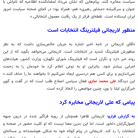
سیاست مخابره کنند. پیام‌هایی که نشان می‌داد امضاءکننده اطلاعیه که نام‌اش با
عنوان و سرکلیشه «مشاور رهبری» هم، همراه بود؛ در کجای صحنه سیاست امروز
ایران ایستاده است. نقطه‌ای فراتر از یک رقابت معمول انتخاباتی.»
منظور لاریجانی فیلترینگ انتخابات است
«آقای لاریجانی در نامه اخیر اشاره به جریان خالص‌سازی داشت که به نظر
منظورش فیلترینگ شدید در انتخابات است. لاریجانی می‌خواهد بگوید که از این
روند خبر دارد و نگران است که فیلترینگ شورای نگهبان، وزارت کشور، هیات‌های
اجرایی بیشتر شود. بنابراین او به نوعی اعلام کرد ما خودمان را به زحمت
نمی‌اندازیم و برای کسی هم دردسری ایجاد نمی‌کنیم تا بخواهند ما را حذف کنند.»
این دیدگاه
علی محمد نمازی
فعال سیاسی اصلاح طلب است که در گفت و گوی
خبرگزاری ایلنا با وی، چنین مواضعی را اتخاذ کرده است.
پیامی که علی لاریجانی مخابره کرد
به گزارش فرارو
؛ لاریجانی ظاهرا همچنان از رویه فراگیر شده در درون جبهه
اصول‌گرایان دلخور است، اما این بدین معنا نیست که او کلیت حضور در صحنه و
انتخابات را رد کند. لاریجانی در پیام کوتاه خود به شکلی هوشمندانه بر مساله‌ای