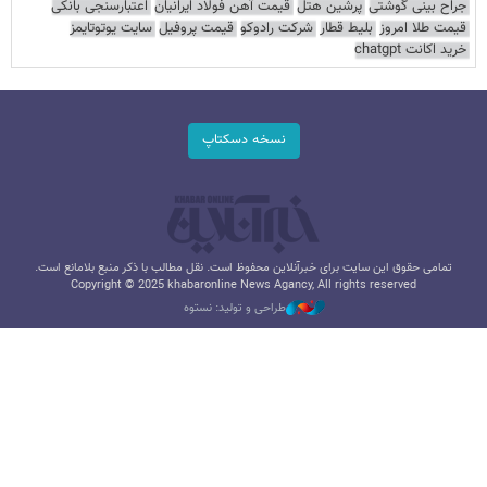
جراح بینی گوشتی
پرشین هتل
قیمت آهن فولاد ایرانیان
اعتبارسنجی بانکی
قیمت طلا امروز
بلیط قطار
شرکت رادوکو
قیمت پروفیل
سایت یوتوتایمز
خرید اکانت chatgpt
نسخه دسکتاپ
تمامی حقوق این سایت برای خبرآنلاین محفوظ است. نقل مطالب با ذکر منبع بلامانع است.
Copyright © 2025 khabaronline News Agancy, All rights reserved
طراحی و تولید: نستوه