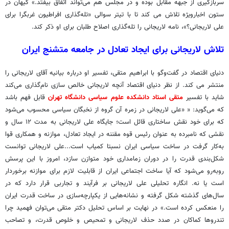
سربازگیری از جبهه مقابل بوده و در مجلس هم می‌تواند اتفاق بیفتد.» کیهان در
ستون اخبارویژه تلاش می کند تا با تیتر سوالی «تله‌گذاری افراطیون غربگرا برای
علی لاریجانی؟»، نامه لاریجانی را تله‌گذاری اصلاح طلبان برای او ذکر کند.
تلاش لاریجانی برای ایجاد تعادل در جامعه متشنج ایران
دنیای اقتصاد در گفت‌وگو با ابراهیم متقی، تفسیر او درباره بیانیه آقای لاریجانی را
منتشر می کند. از نظر دنیای اقتصاد آنچه لاریجانی خالص سازی نام‌گذاری می‌کند
شاید با تفسیر
متقی استاد دانشکده علوم سیاسی دانشگاه تهران
قابل فهم باشد
که می‌گوید: « «علی لاریجانی در زمره آن گروه از نخبگان سیاسی محسوب می‌شود
که برای خود نقش ساختاری قائل است؛ جایگاه علی لاریجانی به مدت ۱۲ سال و
نقشی که نامبرده به عنوان رئیس قوه مقننه در ایجاد تعادل، موازنه و همکاری قوا
به‌کار گرفت در ساخت سیاسی ایران نسبتا کمیاب است...علی لاریجانی توانست
شکل‌بندی قدرت را در دوران زمامداری خود متوازن سازد، امروز با این پرسش
روبه‌رو می‌شود که آیا ساخت اجتماعی ایران از قابلیت لازم برای موازنه برخوردار
است یا نه. انگاره تحلیلی علی لاریجانی بر فرآیند و تجاربی قرار دارد که در
سال‌های گذشته شکل گرفته و نشانه‌هایی از یکپارچه‌سازی در ساخت قدرت ایران
را منعکس کرده است.» در نهایت بر اساس تحلیل دکتر متقی می‌توان فهمید چرا
تندروها کماکان در صدد حذف لاریجانی و تمحیص و خلوص قدرت، و تصاحب