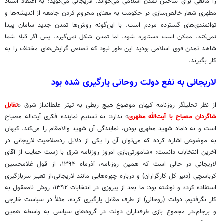
را مانعی برای ساختن تمدن اسلامی می‌خواند. لاریجانی می‌گوید: به اعتقاد استاد
مطهری شعار خالص‌سازی در حکومت به معنای محروم کردن جامعه از ‌اندیشه‌ها و
توانمندی‌های گسترده مردم است. با این‌گونه روش‌ها تمدن جدید سامان پیدا
نمی‌کند. ممکن است دستاورد شود. اما تمدن شکل نمی‌گیرد. پس اگر قبلا شما
شاهد تمدن قوی اسلامی بودید این طور نبود که تصنعی گرایش‌های مختلف را به
کار بگیرند.
لاریجانی به نفع دولت روحانی یارگیری شده بود
از نظر تحلیلگر روزنامه کیهان موضوع هیچ ربطی به تیتر غلط‌انداز شرق «
تقابل
شاگردان مصباح با آیت‌الله مطهری
» ندارد: نه تسنیم نماینده فکری آیت‌اله مصباح
است و نه داماد شهید مطهری بودن، نمایندگی آن شهید والامقام را می‌کند. کیهان
به موضوعی اشاره کرده که می‌توان آن را یکی از دلایل ردصلاحیت لاریجانی در
آخرین انتخابات دانست: «شامورتی‌بازی امروز روزنامه شرق با ژست حمایت از آقای
لاریجانی در حالی است که همین روزنامه، آذرماه ۱۳۹۴، از قول غلامحسین
کرباسچی (دبیر کل کارگزاران) و درباره چهره‌هایی مانند لاریجانی،‌از تعبیر سربازگیری
استفاده کرده و نوشته بود: ما بعد از پیروزی در انتخابات ۱۳۹۲، روش نامعقول به
کار نگرفتیم. دولت (روحانی) از طرف مقابل یارگیری کرده، مثلاً در سیاست خارجی
و برجام،‌در مجموع بازی طرفداران دولت در گروه‌های سیاسی به واسطه همین