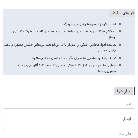
خبرهای مرتبط
«حباب فیلتر» تندروها چه زمانی می‌ترکد؟
زیباکلام:موتلفه، روحانیت مبارز، باهنر و...بعید است در انتخابات شرکت کنند/در
دوسال…
نماینده ادوار مجلس: طبفی از اصولگرایان، می‌خواهند لاریجانی «رئیس‌جمهور» و باهنر
«رئیس‌مجلس…
کنایه ترکیه‌ای مهاجری به شورای نگهبان با چاشنی «خالص‌سازی»
صوفی: خالص سازان دنبال تکرار «بلای احمدی‌نژاد» هستند/ آنان می‌خواهند
«جمهوریت» را…
نظر شما