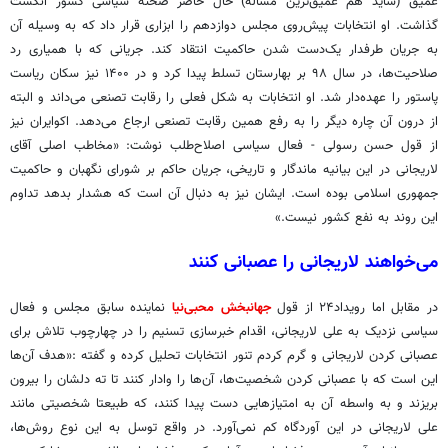
عمیق (شاید هم عمیق‌ترین مساله) حال حاضر صحنه سیاسی کشور انگشت
گذاشت. او انتخابات پیش‌روی مجلس دوازدهم را ابزاری قرار داد که به وسیله آن
به جریان طرفدار یک‌دست شدن حاکمیت انتقاد کند. جریانی که با همیاری رد
صلاحیت‌ها، در سال ۹۸ بر بهارستان تسلط پیدا کرد و در ۱۴۰۰ نیز سکان ریاست
پاستور را عهده‌دار شد. او انتخابات به شکل فعلی را رقابت تصنعی می‌داند و البته
از درون آن چاره دیگر را به رفع همین رقابت تصنعی ارجاع می‌دهد. اکوایران نیز
از قول حسن رسولی - فعال سیاسی اصلاح‌طلب نوشت: «مخاطب اصلی آقای
لاریجانی در این بیانیه ماندگار و تاریخی، جریان حاکم بر شورای نگهبان و حاکمیت
جمهوری اسلامی بوده است. ایشان نیز به دنبال آن است که هشدار بدهد تداوم
این روند به نفع کشور نیست.»
می‌خواهند لاریجانی را عصبانی کنند
در مقابل اما رویداد۲۴ از قول
جهانبخش محبی‌نیا
نماینده سابق مجلس و فعال
سیاسی نزدیک به علی لاریجانی، اقدام خبرسازی تسنیم را در چهارچوب تلاش برای
عصبانی کردن لاریجانی و گرم کردم تنور انتخابات تحلیل کرده و گفته :«هدف آن‌ها
این است که با عصبانی کردن شخصیت‌ها، آن‌ها را وادار کنند تا ته دلشان را بیرون
بریزند و به واسطه آن به امتیازهایی دست پیدا کنند، که طبیعتا شخصیتی مانند
علی لاریجانی در این آوردگاه کم نمی‌آورد. در واقع توسل به این نوع روش‌ها،