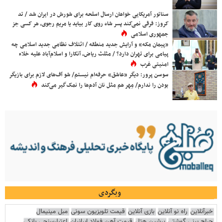
سناتور آمریکایی خواهان ارسال اسلحه برای شورش در ایران شد / تد
کروز: فرقی نمی‌کند پسر شاه روی کار بیاید یا مریم رجوی، هر کسی جز
جمهوری اسلامی
«پیمان مکه» و آرایش جدید منطقه / ائتلاف نظامی جدید اسلامی چه
پیامی برای تهران دارد؟ / مثلث ریاض، آنکارا و اسلام‌آباد علیه خلاء
امنیتی غرب
سوسن پرور: دیگر «عاشق» حرفه‌ام نیستم/ شو آف‌های لازم برای بازیگر
بودن را ندارم/ مِهر هم مثل نان آدم‌ها را نمک‌گیر می‌کند
وبگردی
خبرآنلاین
راه نو آنلاین
بازی آنلاین
قیمت تلویزیون سونی
مبل مینیمال
جراح بینی گوشتی
پرشین هتل
قیمت آهن فولاد ایرانیان
اعتبارسنجی بانکی