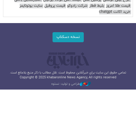
قیمت طلا امروز
بلیط قطار
شرکت رادوکو
قیمت پروفیل
سایت یوتوتایمز
خرید اکانت chatgpt
نسخه دسکتاپ
تمامی حقوق این سایت برای خبرآنلاین محفوظ است. نقل مطالب با ذکر منبع بلامانع است.
Copyright © 2025 khabaronline News Agancy, All rights reserved
طراحی و تولید: نستوه