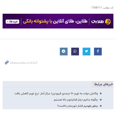
کد مطلب
1768111
خبرهای مرتبط
واکنش دولت به تورم ۷۰ درصدی فروردین/ مرکز آمار: نرخ تورم کاهش یافت
چگونه بدانیم دچار فشارخون بالا هستیم
چطور بفهمیم فشار خون‌مان بالاست؟