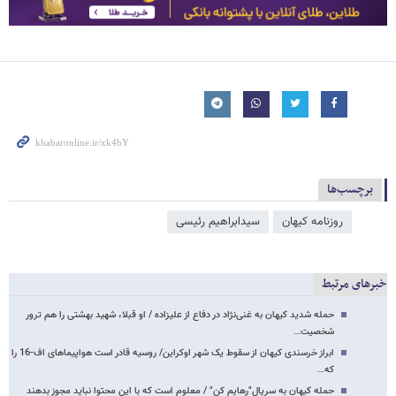
برچسب‌ها
روزنامه کیهان
سیدابراهیم رئیسی
خبرهای مرتبط
حمله شدید کیهان به غنی‌نژاد در دفاع از علیزاده / او قبلا، شهید بهشتی را هم ترور
شخصیت…
ابراز خرسندی کیهان از سقوط یک شهر اوکراین/ روسیه قادر است هواپیماهای اف-16 را
که…
حمله کیهان به سریال"رهایم کن" / معلوم است که با این محتوا نباید مجوز بدهند