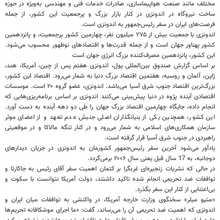
مختلف مانند صنعت هواپیماسازی، صادرات خدمات فنی و مهندسی به‌ویژه در حوزه
ساخت نیروگاه در ‌اندونزی در کنار بازار بزرگ و پرجمعیت این کشور، از جمله
فرصت‌های ایران در سفر رئیس‌جمهور به ‌اندونزی است.
اندونزی با جمعیت بیش از ۲۷۵ میلیون نفر، چهارمین کشور پرجمعیت، و پانزدهمین
کشور پهناور جهان است و از جمله قدرت‌ها و اقتصادهای نوظهور محسوب می‌شود.
این کشور، پانزدهمین مصرف‌کننده بزرگ انرژی جهان است
بر اساس گزارش صندوق بین‌المللی پول،‌ اندونزی هفتم پس از چین، آمریکا، هند،
ژاپن، آلمان و روسیه، هفتمین اقتصاد بزرگ دنیا به شمار می‌رود. اقتصاد این کشور،
بزرگ‌ترین اقتصاد جنوب شرق آسیا می‌باشد. ‌اندونزی، عضو گروه ۲۰ است. موسسات
اقتصادی آینده پژوه در دنیا پیش‌بینی می‌کنند ‌اندونزی بر اساس برنامه‌ریزی‌هایی که
انجام داده، جایگاه چهارمین اقتصاد بزرگ جهان را طی دو دهه آینده به دست آورد.
این کشور، همچنین یکی از بنیانگذاران اصلی جنبش عدم تعهد و از اعضای موثر
سازمان همکاری‌های اسلامی به شمار می‌رود و در کنار تنگه مالاکا و در موقعیتی
راهبردی در جنوب شرق آسیا قرار گرفته است.
یادآور می‌شود آخرین سفر رئیس‌جمهور کشورمان به ‌اندونزی در جریان دیدارهای
دوجانبه، به 17 سال قبل یعنی سال ۲۰۰۶ برمی‌گردد.
در حالی که نشریات زنجیره‌ای غربگرا بر کتمان اهمیت سفر آقای رئیس ‌به جاکارتا و
توافقات ضد تحریمی انجام شده تاکید داشتند، دولت آمریکا نتوانست با سکوت و
بی‌اعتنایی از کنار این سفر بگذرد.
«متیو میلر» سخنگوی وزارت خارجه آمریکا، در واکنشی به توافقات میان ایران و
اندونزی که اهمیت ضد تحریمی آن را می‌رساند، گفت: «ما اجرای موشکافانه تحریم‌ها