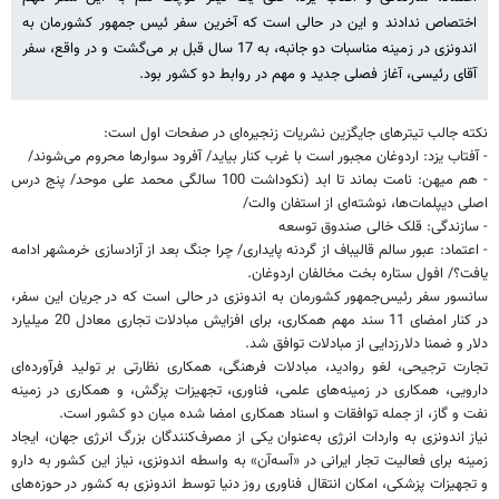
اختصاص ندادند و این در حالی است که آخرین سفر ئیس جمهور کشورمان به
‌اندونزی در زمینه مناسبات دو جانبه، به 17 سال قبل بر می‌گشت و در واقع، سفر
آقای رئیسی، آغاز فصلی جدید و مهم در روابط دو کشور بود.
نکته جالب تیترهای جایگزین نشریات زنجیره‌ای در صفحات اول است:
- آفتاب یزد: اردوغان مجبور است با غرب کنار بیاید/ آفرود سوارها محروم می‌شوند/
- هم میهن: نامت بماند تا ابد (نکوداشت 100 سالگی محمد علی موحد/ پنج درس
اصلی دیپلمات‌ها، نوشته‌ای از استفان والت/
- سازندگی: قلک خالی صندوق توسعه
- اعتماد: عبور سالم قالیباف از گردنه پایداری/ چرا جنگ بعد از آزادسازی خرمشهر ادامه
یافت؟/ افول ستاره بخت مخالفان اردوغان.
سانسور سفر رئیس‌جمهور کشورمان به ‌اندونزی در حالی است که در جریان این سفر،
در کنار امضای 11 سند مهم همکاری، برای افزایش مبادلات تجاری معادل 20 میلیارد
دلار و ضمنا دلارزدایی از مبادلات توافق شد.
تجارت ترجیحی، لغو روادید، مبادلات فرهنگی، همکاری نظارتی بر تولید فرآورده‌ای
دارویی، همکاری در زمینه‌های علمی، فناوری، تجهیزات پزگش، و همکاری در زمینه
نفت و گاز، از جمله توافقات و اسناد همکاری امضا شده میان دو کشور است.
نیاز ‌اندونزی به واردات انرژی به‌عنوان یکی از مصرف‌کنندگان بزرگ انرژی جهان، ایجاد
زمینه برای فعالیت تجار ایرانی در «آسه‌آن» به واسطه‌ ‌اندونزی، نیاز این کشور به دارو
و تجهیزات پزشکی، امکان انتقال فناوری روز دنیا توسط ‌اندونزی به کشور در حوزه‌های