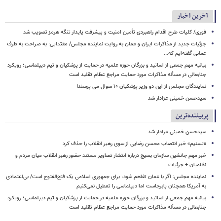
آخرین اخبار
فوری/ کلیات طرح اقدام راهبردی تأمین امنیت و پیشرفت پایدار تنگه هرمز تصویب شد
جزئیات جدید از مذاکرات ایران و عمان به روایت نماینده مجلس/ مقتدایی: به صراحت به طرف
عمانی گفته‌ایم که...
بیانیه مهم جمعی از اساتید و بزرگان حوزه علمیه در حمایت از پزشکیان و تیم دیپلماسی؛ رویکرد
جنابعالی در مسأله مذاکرات مورد حمایت مراجع عظام تقلید است
نمایندگان مجلس از این دو وزیر پزشکیان ۱۰ سوال می پرسند!
سیدحسن خمینی عزادار شد
پربیننده‌ترین
سیدحسن خمینی عزادار شد
«تسنیم» خبر انتصاب محسن رضایی از سوی رهبر انقلاب را حذف کرد
خبر مهم جانشین سازمان بسیج درباره انتشار تصاویر مستند حضور رهبر انقلاب میان مردم و
نظامیان + جزئیات
نماینده مجلس: اگر با عمان تفاهم شود، برای جمهوری اسلامی یک فتح‌الفتوح است/ بی‌اعتمادی
به آمریکا همچنان پابرجاست اما دیپلماسی را تعطیل نمی‌کنیم
بیانیه مهم جمعی از اساتید و بزرگان حوزه علمیه در حمایت از پزشکیان و تیم دیپلماسی؛ رویکرد
جنابعالی در مسأله مذاکرات مورد حمایت مراجع عظام تقلید است