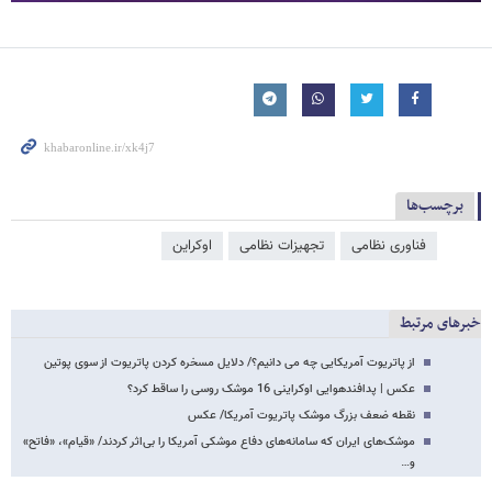
برچسب‌ها
فناوری نظامی
تجهیزات نظامی
اوکراین
خبرهای مرتبط
از پاتریوت آمریکایی چه می دانیم؟/ دلایل مسخره کردن پاتریوت از سوی پوتین
عکس | پدافندهوایی اوکراینی 16 موشک روسی را ساقط کرد؟
نقطه ضعف بزرگ موشک پاتریوت آمریکا/ عکس
موشک‌های ایران که سامانه‌های دفاع موشکی آمریکا را بی‌اثر کردند/ «قیام»، «فاتح»
و…