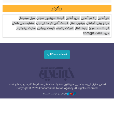
وبگردی
خبرآنلاین
راه نو آنلاین
بازی آنلاین
قیمت تلویزیون سونی
مبل مینیمال
جراح بینی گوشتی
پرشین هتل
قیمت آهن فولاد ایرانیان
اعتبارسنجی بانکی
قیمت طلا امروز
بلیط قطار
شرکت رادوکو
قیمت پروفیل
سایت یوتوتایمز
خرید اکانت chatgpt
نسخه دسکتاپ
تمامی حقوق این سایت برای خبرآنلاین محفوظ است. نقل مطالب با ذکر منبع بلامانع است.
Copyright © 2025 khabaronline News Agancy, All rights reserved
طراحی و تولید: نستوه