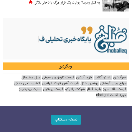
به قتل رسید؟ روایت یک قرار مرگ با دختر بلاگر
وبگردی
خبرآنلاین
راه نو آنلاین
بازی آنلاین
قیمت تلویزیون سونی
مبل مینیمال
جراح بینی گوشتی
پرشین هتل
قیمت آهن فولاد ایرانیان
اعتبارسنجی بانکی
قیمت طلا امروز
بلیط قطار
شرکت رادوکو
قیمت پروفیل
سایت یوتوتایمز
خرید اکانت chatgpt
نسخه دسکتاپ