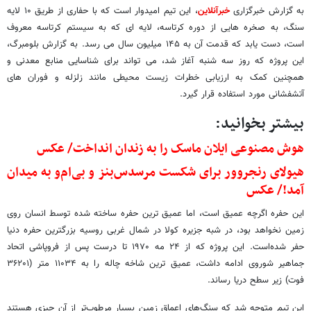
به گزارش خبرگزاری
خبرآنلاین
، این تیم امیدوار است که با حفاری از طریق ۱۰ لایه
سنگ، به صخره هایی از دوره کرتاسه، لایه ای که به سیستم کرتاسه معروف
است، دست یابد که قدمت آن به ۱۴۵ میلیون سال می رسد. به گزارش بلومبرگ،
این پروژه که روز سه شنبه آغاز شد، می تواند برای شناسایی منابع معدنی و
همچنین کمک به ارزیابی خطرات زیست محیطی مانند زلزله و فوران های
آتشفشانی مورد استفاده قرار گیرد.
بیشتر بخوانید:
هوش مصنوعی ایلان ماسک را به زندان انداخت/ عکس
هیولای رنجروور برای شکست‌ مرسدس‌بنز و بی‌ام‌و به میدان
آمد!/ عکس
این حفره اگرچه عمیق است، اما عمیق ترین حفره ساخته شده توسط انسان روی
زمین نخواهد بود، در شبه جزیره کولا در شمال غربی روسیه بزرگترین حفره دنیا
حفر شده‌است. این پروژه که از ۲۴ مه ۱۹۷۰ تا درست پس از فروپاشی اتحاد
جماهیر شوروی ادامه داشت، عمیق ترین شاخه چاله را به ۱۱۰۳۴ متر (۳۶۲۰۱
فوت) زیر سطح دریا رساند.
این تیم متوجه شد که سنگ‌های اعماق زمین بسیار مرطوب‌تر از آن چیزی هستند