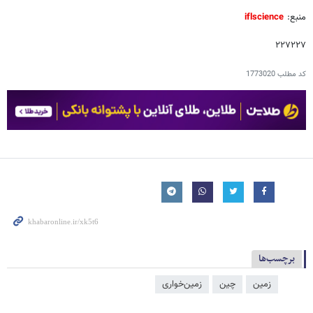
منبع:
iflscience
۲۲۷۲۲۷
کد مطلب
1773020
برچسب‌ها
زمین
چین
زمین‌خواری