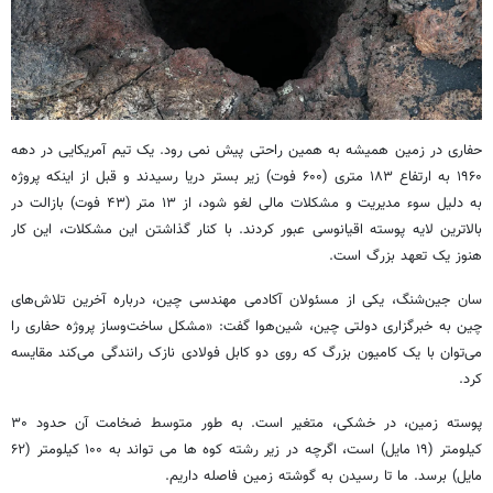
حفاری در زمین همیشه به همین راحتی پیش نمی رود. یک تیم آمریکایی در دهه
۱۹۶۰ به ارتفاع ۱۸۳ متری (۶۰۰ فوت) زیر بستر دریا رسیدند و قبل از اینکه پروژه
به دلیل سوء مدیریت و مشکلات مالی لغو شود، از ۱۳ متر (۴۳ فوت) بازالت در
بالاترین لایه پوسته اقیانوسی عبور کردند. با کنار گذاشتن این مشکلات، این کار
هنوز یک تعهد بزرگ است.
سان جین‌شنگ، یکی از مسئولان آکادمی مهندسی چین، درباره آخرین تلاش‌های
چین به خبرگزاری دولتی چین، شین‌هوا گفت: «مشکل ساخت‌وساز پروژه حفاری را
می‌توان با یک کامیون بزرگ که روی دو کابل فولادی نازک رانندگی می‌کند مقایسه
کرد.
پوسته زمین، در خشکی، متغیر است. به طور متوسط ضخامت آن حدود ۳۰
کیلومتر (۱۹ مایل) است، اگرچه در زیر رشته کوه ها می تواند به ۱۰۰ کیلومتر (۶۲
مایل) برسد. ما تا رسیدن به گوشته زمین فاصله داریم.