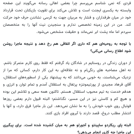
فردی که نمی شناسم می‌پرسم چرا بعضی اهالی رسانه می‌گویند این صفحه
وابسته به یکسری ایجنت است و تلاش می‌کند برای تقویت بازیکنان تحت قرارداد
خود در میان طرفداران و فشار به مربیان جهت به کرسی نشاندن حرف خود حرکت
کند. من در این زمینه تخصصی ندارم و سنجیدن نیت آنها را به متخصصان
سپردم اما ماه پشت ابر نمی‌ماند و حقیقت مشخص می‌شود.
با توجه به روحیه‌ای هم که داری اگر اتفاقی هم رخ دهد و نتیجه ماجرا روشن
شود اطلاع رسانی می‌کنی؟
از دوران زندگی در روستایم در شادگان یاد گرفتم که فقط روی کارم متمرکز باشم.
نه اهل مصاحبه های رنگی‌ام و نه علاقه‌ای به این کار دارم، کسانی که مرا از
نزدیک می‌شناسند، به خوبی می‌دانند که به پیشنهاد یکی از اسطوره‌های استقلال،
آقای فرهاد مجیدی از پورتیموننزه پرتغال به استقلال آمدم و تمام توان و انرژی و
هدفم خدمت به تیم محبوب استقلال هستم. تاکنون همه سعی و تلاشم این بوده
و هیچ کم و کاستی نیز در این مسیر، نگذاشتم؛ البته قبول دارم بعضی روزها
فوتبال روی خوب خودش را به ما نشان نمی‌دهد. این بار ماجرا فرق دارد، و آنها با
انتشار مطلب دروغ، قصد دارند با آبروی افراد بازی کنند.
البته پای ریکاردو ساپینتو و آجورلو هم به میان کشیده شده است. برای پیگیری
این ماجرا چه کاری انجام می‌دهی؟