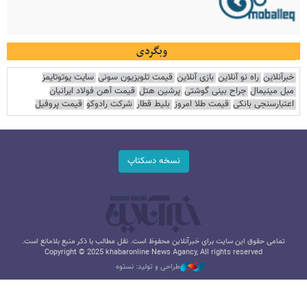
وبگردی
خبرآنلاین
راه نو آنلاین
بازی آنلاین
قیمت تلویزیون سونی
سایت یوتوتایمز
مبل مینیمال
جراح بینی گوشتی
پرشین هتل
قیمت آهن فولاد ایرانیان
اعتبارسنجی بانکی
قیمت طلا امروز
بلیط قطار
شرکت رادوکو
قیمت پروفیل
نسخه دسکتاپ
تمامی حقوق این سایت برای خبرآنلاین محفوظ است. نقل مطالب با ذکر منبع بلامانع است.
Copyright © 2025 khabaronline News Agancy, All rights reserved
طراحی و تولید: نستوه