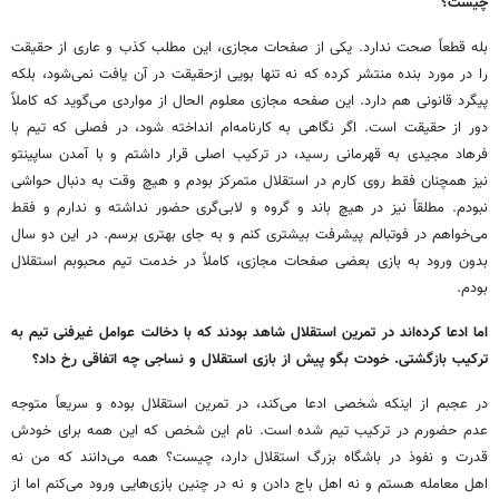
چیست؟
بله قطعاً صحت ندارد. یکی از صفحات مجازی، این مطلب کذب و عاری از حقیقت
را در مورد بنده منتشر کرده که نه تنها بویی ازحقیقت در آن یافت نمی‌شود، بلکه
پیگرد قانونی هم دارد. این صفحه مجازی معلوم الحال از مواردی می‌گوید که کاملاً
دور از حقیقت است. اگر نگاهی به کارنامه‌ام انداخته شود، در فصلی که تیم با
فرهاد مجیدی به قهرمانی رسید، در ترکیب اصلی قرار داشتم و با آمدن ساپینتو
نیز همچنان فقط روی کارم در استقلال متمرکز بودم و هیچ وقت به دنبال حواشی
نبودم. مطلقاً نیز در هیچ باند و گروه و لابی‌گری حضور نداشته و ندارم و فقط
می‌خواهم در فوتبالم پیشرفت بیشتری کنم و به جای بهتری برسم. در این دو سال
بدون ورود به بازی بعضی صفحات مجازی، کاملاً در خدمت تیم محبوبم استقلال
بودم.
اما ادعا کرده‌اند در تمرین استقلال شاهد بودند که با دخالت عوامل غیرفنی تیم به
ترکیب بازگشتی. خودت بگو پیش از بازی استقلال و نساجی چه اتفاقی رخ داد؟
در عجبم از اینکه شخصی ادعا می‌کند، در تمرین استقلال بوده و سریعاً متوجه
عدم حضورم در ترکیب تیم شده است. نام این شخص که این همه برای خودش
قدرت و نفوذ در باشگاه بزرگ استقلال دارد، چیست؟ همه می‌دانند که من نه
اهل معامله هستم و نه اهل باج دادن و نه در چنین بازی‌هایی ورود می‌کنم اما از