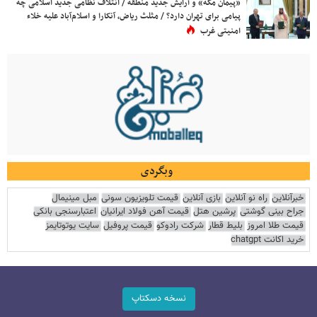
«پیمان مکه» و آرایش جدید منطقه / ائتلاف نظامی جدید اسلامی چه
پیامی برای تهران دارد؟ / مثلث ریاض، آنکارا و اسلام‌آباد علیه خلاء
امنیتی غرب
وبگردی
خبرآنلاین
راه نو آنلاین
بازی آنلاین
قیمت تلویزیون سونی
مبل مینیمال
جراح بینی گوشتی
پرشین هتل
قیمت آهن فولاد ایرانیان
اعتبارسنجی بانکی
قیمت طلا امروز
بلیط قطار
شرکت رادوکو
قیمت پروفیل
سایت یوتوتایمز
خرید اکانت chatgpt
نسخه دسکتاپ