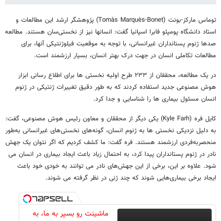
توماس مارکز-بونت (Tomàs Marquès-Bonet) پژوهشگر ارشد این مطالعات و
استاد دانشگاه پومپئو فابرا اسپانیا گفت: انسانها نیز از نخستی‌سان هستند. مطالعه
صدها ژنوم پستانداران غیرانسانی، با توجه به موقعیت فیلوژنتیکی آنها، برای
مطالعات تکاملی انسان در جهت درک بهتر انسان، بسیار ارزشمند است.
در یک مطالعه، محققان از ۲۳۳ طرح اولیه نخستی ها برای اطلاع رسانی ابزار
هوش مصنوعی جدید استفاده کردند که به طور دقیق تغییرات ژنتیکی در ژنوم
انسان مسئول بیماری ها را شناسایی و جدا کرد.
کایل فره (Kyle Farh) یکی دیگر از محققان و معاون رئیس هوش مصنوعی، گفت:
به دلیل نزدیکی نخستی ها به ژنوم انسان، گونه‌های نخستی‌های غیرانسانی به‌طور
منحصربه‌فردی ارزشمند هستند. فره گفت: ما کشف کردیم که اگر نتوان یک جهش
نادر در ژنوم پستانداران پیدا کرد، به احتمال زیاد باعث ایجاد بیماری در انسان می
شود. علاوه بر این، برخی از این جهش‌های نادر می ‌توانند به خودی خود باعث
ایجاد برخی بیماری‌هایی شوند که چند ژنی در نظر گرفته می ‌شوند.
ماشینت رو بسپر به ما، به