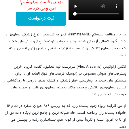
بهترین قیمت میفروشیم!
امن و بی درد سر
ثبت درخواست
در این مطالعه سیستم PrimateAI-3D، قادر به شناسایی انواع ژنتیکی بیماری‌زا در
شش گروه انسانی آزمایش ‌شده بود و همچنین توانست پیش‌ب ینی‌های شخصی‌
شده خطر بیماری ژنتیکی را در مطالعه نزدیک به نیم میلیون ژنوم انسانی ارائه
دهد.
الکس آراوانیس (Alex Aravanis) سرپرست تیم تحقیق، گفت: کاربرد آخرین
پیشرفت‌های هوش مصنوعی در ژنومیک فرصت‌های فوق ‌العاده‌ ای را برای
سیستم های جدید در پیش‌بینی خطر ژنتیکی و کشف هدف دارویی با رمزگشایی از
اساس بیماری‌های ژنتیکی پیچیده مانند دیابت، بیماری‌های قلبی و بیماری‌های
خودایمنی ایجاد می ‌کند.
او می افزاید: پروژه ژنوم پستانداران، که به بررسی ۸۰۹ حیوان منفرد در تمام ۱۶
خانواده پستانداران پرداخته است، جاه طلبانه ترین و جامع ترین پایگاه داده دی ان
ای تا به امروز است و تقریباً نیمی از گونه های پستانداران زنده را پوشش می
دهد.