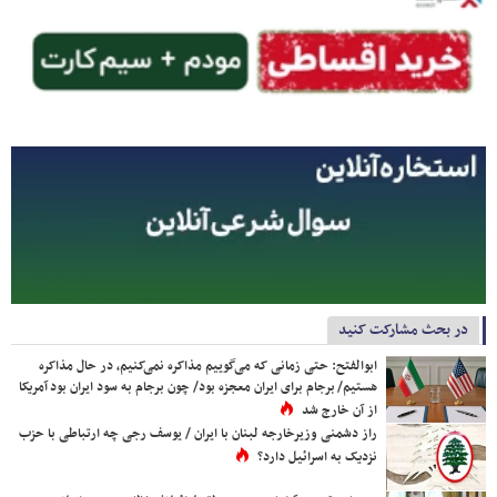
در بحث مشارکت کنید
ابوالفتح: حتی زمانی که می‌گوییم مذاکره نمی‌کنیم، در حال مذاکره
هستیم/ برجام برای ایران معجزه بود/ چون برجام به سود ایران بود آمریکا
از آن خارج شد
راز دشمنی وزیرخارجه لبنان با ایران / یوسف رجی چه ارتباطی با حزب
نزدیک به اسرائیل دارد؟