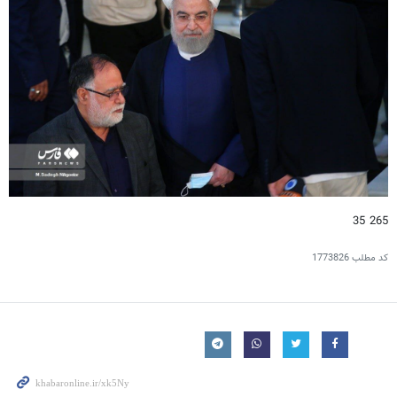
265 35
کد مطلب
1773826