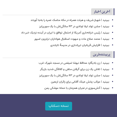
آخرین اخبار
ببینید | شهباز شریف و هیئت همراه در مکه مناسک عمره را به‌جا آوردند
ببینید | جشن تولد لیلا اوتادی در ۴۳ سالگی‌اش با یک سورپرایز
ببینید | رئیس خزانه‌داری آمریکا از احتمال توافق با ایران در آینده نزدیک خبر داد
ببینید | محمد صلاح مات و مبهوت استقبال هواداران ترابزون اسپور
ببینید | افزایش قربانیان تیراندازی در مدرسۀ تایلندی
پربیننده‌ترین
ببینید | زنِ بادیگارد محافظ نیوشا ضیغمی در مسجد شهرک غرب
ببینید | تلاش یک زن برای گرفتن سلفی و کلافگی شدید بازیگر
ببینید | جشن تولد لیلا اوتادی در ۴۳ سالگی‌اش با یک سورپرایز
ببینید | موکب پخش عینک آفتابی برای زائران اربعین
ببینید | آتش‌سوزی در نجران همزمان با حمله موشکی یمن
نسخه دسکتاپ