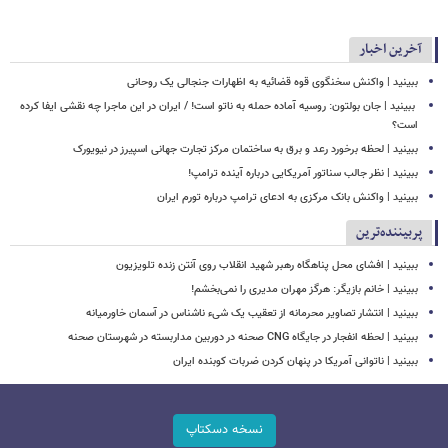
آخرین اخبار
ببینید | واکنش سخنگوی قوه قضائیه به اظهارات جنجالی یک روحانی
‏ ببینید | جان بولتون: روسیه آماده حمله به ناتو است! / ایران در این ماجرا چه نقشی ایفا کرده
است؟
ببینید | لحظه برخورد رعد و برق به ساختمان مرکز تجارت جهانی اسپیرز در نیویورک
ببینید | نظر جالب سناتور آمریکایی درباره آینده ترامپ!
ببینید | واکنش بانک مرکزی به ادعای ترامپ درباره تورم ایران
پربیننده‌ترین
ببینید | افشای محل پناهگاه‌ رهبر شهید انقلاب روی آنتن زنده تلویزیون
ببینید | خانم بازیگر: هرگز مهران مدیری را نمی‌بخشم!
ببینید | انتشار تصاویر محرمانه از تعقیب یک شیء ناشناس در آسمان خاورمیانه
ببینید | لحظه انفجار در جایگاه CNG صحنه در دوربین مداربسته در شهرستان صحنه
‏ببینید | ناتوانی آمریکا در پنهان کردن ضربات کوبنده ایران
نسخه دسکتاپ