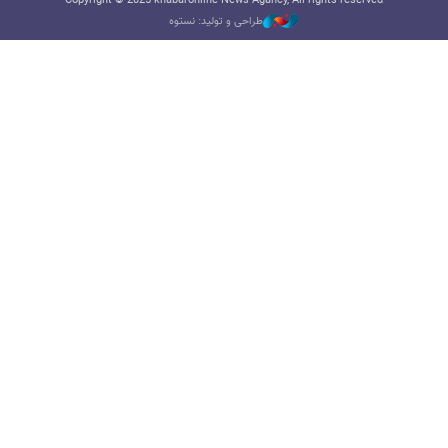
Copyright © 2025 khabaronline News Agancy, All rights reserved
طراحی و تولید: نستوه