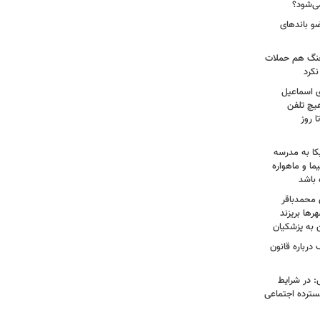
ی‌شود؟
عات: ۲۱ عامل موساد و ۴ عضو باندهای
 جنگ هم حملات
نکرد
ی اسماعیل
هیچ تلفن
 روز
کا به مدرسه
ما و ماهواره
 باشد
 محمدباقر
رها بریزند
ن به پزشکیان
درباره قانون
: در شرایط
سترده اجتماعی