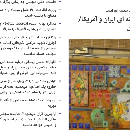
جلسات علنی مجلس چه زمانی برگزار م
وزارت اطلا
ی هسته ای است
مسلح بازداشت شدند
ای ایران و آمریکا/
مذاکره بهانه است؛ انتخابات نشانه؟/
ت
انتخاباتی تندروها به قالیباف را متوقف 
واکنش خانواده شهید لاریجانی به ادعا
کوثری/ شهید مرتضی لاریجانی اساساً 
همراهی از ماه ها قبل از جنگ رمضان تا
شهادت همراه نداشتند
اظهارات حسن روحانی درباره حمله آمری
میناب/ کسی که این همه پهپاد و هواپی
دارد، نمی‌تواند این کارش از روی اشتباه
طراحی براندازی دولت چهاردهم از سوی
خرازی؛ یک اطلاعیه می‌دهیم همه از شه
تهران، کار را تمام کنند/ هتاکی و توهی
درخواست یک نماینده مجلس از قالیباف 
مهریه
آیا بنزین گران می‌شود؟/ نماینده مجلس
جنگی افزایش قیمت بنزین پیامدهای گ
و امنیتی خواهد داشت