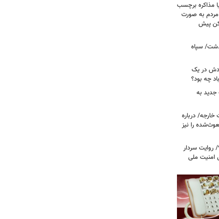
یا مذاکره برچسب
 مردم به صورت
کن پیش
دشت/ سپاه
ودش در یک
اد چه بود؟
جدید به
خارجه/ درباره
وث‌شده را نیز
 روایت سردار
ی امنیت ملی