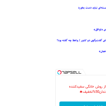
سته‌ای نباید دست بخورد
دی «توافق»
های گفت‌وگوی دو کشور / واعظ چه گفته بود؟
عمان»
 از روش خانگی سفیدکننده
دان50%تخفیف🔥