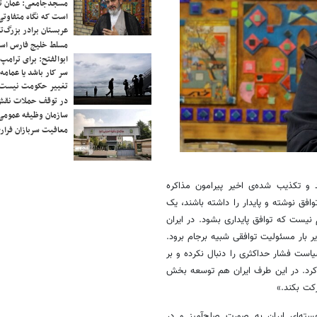
مسجدجامعی: عمان تن
است که نگاه متفاوتی 
عربستان برادر بزرگ‌
مسلط خلیج فارس ا
ابوالفتح: برای ترامپ
سر کار باشد یا عمامه/
تغییر حکومت نیست/ 
در توقف حملات نقش
سازمان وظیفه عمومی 
معافیت سربازان فراری
کت بکند.»