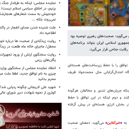
نماینده مجلس: اینکه به طرفدار جنگ 
بزنیم، در اخلاق سیاسی اسلام نیست/
خودجوش به سمت شعارهای هنجارش
نمی‌روند بلکه ...
علت شنیده شدن صدای انفجار در پاک
اطلاعیه داد
 می‌گوید: صحبت‌های رهبری توصیه بود
روایت زیدآبادی از صحبت ها درباره خ
ری اسلامی ایران بتواند برنامه‌های
محفل/ ماجرای خاله ماه طلعت در زیدآب
روایت سخنگوی ارتش از ورود تجهیزات 
یگان‌های رزمی
انتقاد نماینده مجلس از سخنگوی وزارت 
چیزی به نام توافق جدید، لطفا ملت مبع
محرم بدانید
شهید علی لاریجانی چگونه ردیابی شد؟/
کوثری از نحوه شهادت دبیر شورای عال
 به
«
خبرآنلاین
»