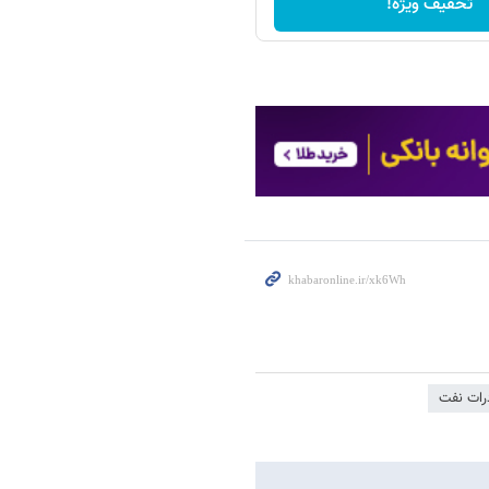
تخفیف ویژه!
رات نفت