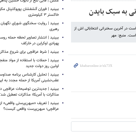
عکس | قابی تلخ از تابوت حسین پناهی
نی به سبک بایدن
ببینید | فوران آتشفشان پوپوکتپتل مک
خاکستر ۳ کیلومتری
ببینید | روایت سخنگوی شورای نگهبان 
ست در آخرین سخنرانی انتخاباتی اش از
رهبری
است. منبع: مهر
ببینید | انتشار تصاویر لحظه حمله روسی
پهپادی اوکراین در خارکف
ببینید | شرط عراقچی برای شروع مذاکرات
ببینید | حملات با استفاده از مواد منفجر
اولین روز دولت جدید
ببینید | تحلیل کارشناس برنامه صداوسی
عقب‌نشینی آمریکا از حمله مجدد به ایر
ببینید | جدیدترین توضیحات عراقچی درب
مذاکرات با آمریکا؛ مذاکرات تعطیل شد؟
ببینید | تعریف «میهن‌پرستی واقعی» از
عراقچی؛ میهن‌پرست واقعی کیست؟