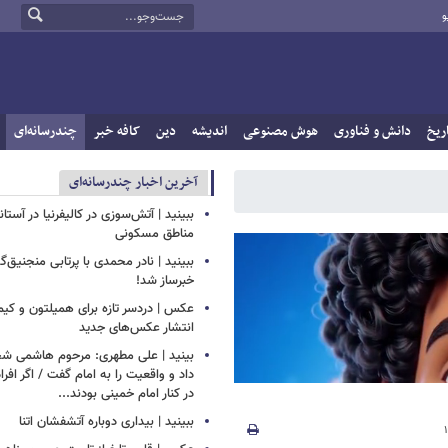
و
ریخ
دانش و فناوری
هوش مصنوعی
اندیشه
دین
کافه خبر
چندرسانه‌ای
آخرین اخبار چندرسانه‌ای
ببینید | آتش‌سوزی در کالیفرنیا در آست
مناطق مسکونی
ببینید | نادر محمدی با پرتابی منجنیق‌گ
خبرساز شد!
عکس | دردسر تازه برای همیلتون و کیم 
انتشار عکس‌های جدید
بینید | علی مطهری: مرحوم هاشمی ش
داد و واقعیت را به امام گفت / اگر اف
در کنار امام خمینی بودند...
ببینید | بیداری دوباره آتشفشان اتنا