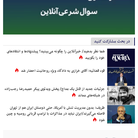
در بحث مشارکت کنید
شما نظر بدهید/ خبرآنلاین را چگونه می‌بینید؟ پیشنهادها و انتقادهای
خود را بگویید
قوه قضائیه: آقای خرازی به دادگاه ویژه روحانیت احضار شد
جزئیات جدید از قتل یک مداح/ پخش ویدئوی پیکر حمیدرضا رجب‌زاده
در شبکه‌های معاند
ظریف: بدون مدیریت تنش با آمریکا، حتی دوستان ایران هم از تهران
فاصله می‌گیرند/ایران نباید در مذاکرات با ترامپ قربانی روسیه و چین
شود