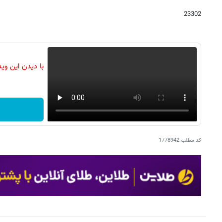
23302
با دیدن این وی
کد مطلب
1778942