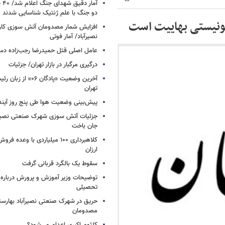
آما
دو جنگ با علم ژنتیک شناسایی شدند
ونیستی بهاییت است
افزایش شمار مصدومان آتش سوزی کار
نصیرآباد/ آمار فوتی
عامل اصلی قتل حمیدرضا رجب‌زاده دس
درگیری مرگبار در بازار تهران/ جزئیات
آخرین وضعیت «پادگان ۶
تهران
پیش‌بینی وضعیت هوا طی پنج روز آیند
جزئیات آتش سوزی شهرک صنعتی نصیرآب
جان باخت
کلاهبرداری ۱۰۰ میلیاردی با وعده
ارزان
سقوط یک بالگرد قربانی گرفت
توضیحات وزیر آموزش و پرورش درباره 
تحصیلی
حریق در شهرک صنعتی نصیرآباد بهارستا
مصدومان