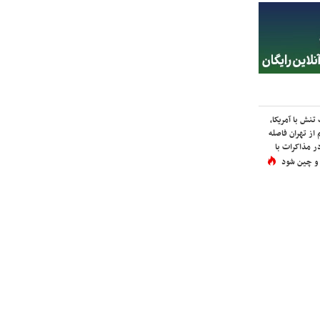
نش با آمریکا،
از تهران فاصله
در مذاکرات با
 و چین شود