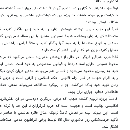
اختیاری می‌دانند.
اولاً حزب اشرافی کارگزاران که اعضای آن در 8 دول
با کرامت برای مردم باشند، به ویژه این که دولت‌های هاشمی و روحانی، رکورد
شکاف طبقاتی بوده‌اند.
ثانیاً این حزب طوری نوشته «پوشش زنان را به خود زنان واگذار کنید» 
متحدالشکل به زنان پوشانده شود! همچنین منطبق با این مغالطه می‌توان گفت
صندلی و انواع صنف‌ها را به خود آنها واگذار کنید و مثلاً قوانین راهنمایی و
تعطیل کنید، چون هر کدام این اقشار کرامت دارند.
ثالثاً حزب اشرافی غربگرا، در حالی از «پوشش اختیاری» سخن می‌گوید که می‌دا
محیط عمومی، دارای استانداردها و قوانین مخصوص به خود است. ضمن این که
طبعاً به روسری محدود نمی‌شود و کسانی هم می‌توانند مدعی عریان کردن دیگ
رابعاً الزام حجاب در کنار الزام قانونی، حکم اسلامی و قرآنی است و حزبی ک
زمان تایید خود یدک می‌کشد، جز با رویکرد منافقانه، نمی‌تواند مدعی حذ
غلط‌انداز حجاب اجباری برآن بنهد.
خامساً پروژه ترویج کشف حجاب که برخی بازیگران دم‌دستی در آن نقش‌آفرینی
انگلیسی بهائیت است و عجیب است که حزب کارگزاران تا این حد با فرقه صه
است. این پیوند البته در تعامل کاملاً نزدیک امثال فائزه هاشمی با عناصر 
تأکید حرمت‌شکنی روز عاشورای سال 88 توسط برخی افراطیون مدعی اصلاحات هم
آشکار شد.