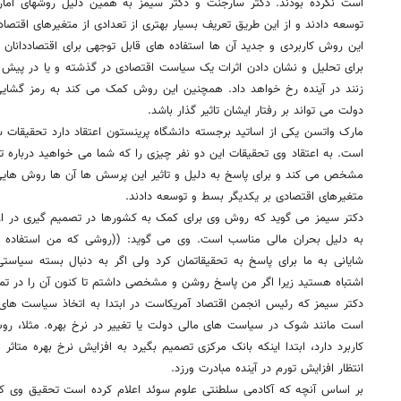
است نکرده بودند. دکتر سارجنت و دکتر سیمز به همین دلیل روشهای آماری
توسعه دادند و از این طریق تعریف بسیار بهتری از تعدادی از متغیرهای اقتصا
این روش کاربردی و جدید آن ها استفاده های قابل توجهی برای اقتصاددانان 
برای تحلیل و نشان دادن اثرات یک سیاست اقتصادی در گذشته و یا در پیش
زنند در آینده رخ خواهد داد. همچنین این روش کمک می کند به رمز گشایی از
دولت می تواند بر رفتار ایشان تاثیر گذار باشد.
مارک واتسن یکی از اساتید برجسته دانشگاه پرینستون اعتقاد دارد تحقیقات س
است. به اعتقاد وی تحقیقات این دو نفر چیزی را که شما می خواهید درباره تا
مشخص می کند و برای پاسخ به دلیل و تاثیر این پرسش ها آن ها روش هایی را
متغیرهای اقتصادی بر یکدیگر بسط و توسعه دادند.
دکتر سیمز می گوید که روش وی برای کمک به کشورها در تصمیم گیری در ارت
به دلیل بحران مالی مناسب است. وی می گوید: ((روشی که من استفاده 
شایانی به ما برای پاسخ به تحقیقاتمان کرد ولی اگر به دنبال بسته سیا
اشتباه هستید زیرا اگر من پاسخ روشن و مشخصی داشتم تا کنون آن را در تمام
دکتر سیمز که رئیس انجمن اقتصاد آمریکاست در ابتدا به اتخاذ سیاست های ک
است مانند شوک در سیاست های مالی دولت یا تغییر در نرخ بهره. مثلا، رو
کاربرد دارد، ابتدا اینکه بانک مرکزی تصمیم بگیرد به افزایش نرخ بهره متاثر ا
انتظار افزایش تورم در آینده مبادرت ورزد.
بر اساس آنچه که آکادمی سلطنتی علوم سوئد اعلام کرده است تحقیق وی که