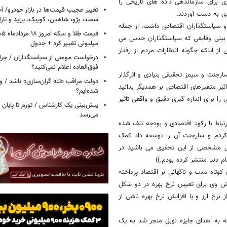
 برای سازماندهی داده های تاریخی را
تغییر عجیب قیمت‌ها در بازار خودرو/ 
دی به دست آوردند.
سمند، پژو، شاهین، کوییک، پراید و تار
و سیاستگذاران اقتصادی داشت. از جمله
 بینی وقایعی که سیاستگذاران حدس می
میلیونی تغییر کرد + جدول
 اینکه چگونه انتظارات مردم از رفتار
درخواست مومنی از سیاستگذاران / چر
فوق‌العاده اعلام نمی‌کنید؟
ارجنت و سیمز تحقیقی بنیادی و اثرگذار
دولت مراقب «تله گران‌سازی» باشد / وا
ثیر متغیرهای اقتصادی بر همدیگر بدانید
شده‌ایم؟
 برای اندازه گیری دقیق و واقعی تاثیر
پیش‌بینی یک کارشناس / تورم تا پایان 
می‌رسد
باط با رکود اقتصادی و بودجه تلف شده
کردم و سارجنت آن را توسعه داد کمک
ستی مشخصی از این تحقیق می باشید در
 دنیا منتشر کرده بودم.))
وتاه مدت و ناگهانی بر اقتصاد پرداخته
ش وی برای تعیین نرخ بهره در دو شکل
ز نرخ ارز و یا افزایش نرخ بهره ناشی از
 به اهدای جایزه نوبل منجر شد به یک