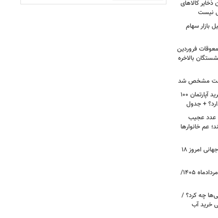
 ذخایر کالاهای
ی نیست
 بازار سهام
 معوقات فروردین
شستگان بالاخره
 علت مشخص شد
لیست قیمت خرید مسکن در پونک/ خرید آپارتمان ۱۰۰
ارد؟ + جدول
ن عدد عجیب
د؛ عم خانوارها
طلا به پرواز در آمد/ قیمت جدید طلای جهانی امروز ۱۸
قیمت دلار، یورو و سایر ارزها امروز ۱۸ مردادماه ۱۴۰۵/
ی‌ها چه کرد؟ /
زنی خرید آب