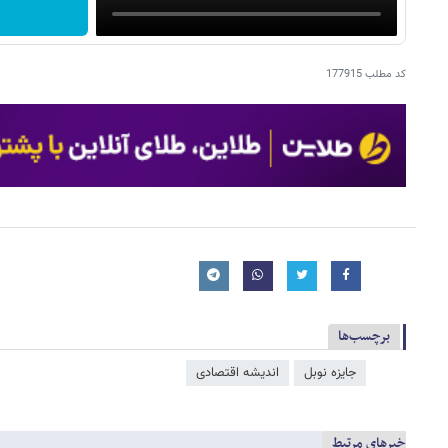
کد مطلب
177915
برچسب‌ها
جایزه نوبل
اندیشه اقتصادی
خبرهای مرتبط