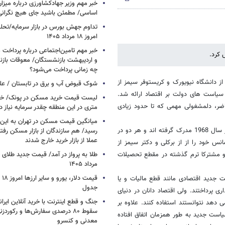
خبر مهم وزیر جهادکشاورزی درباره میزان
اساسی/ مطمئن باشید جای هیچ نگران
تداوم جهش بورس در بازار سرمایه/تحلیل
امروز ۱۸ مرداد ۱۴۰۵
خبر مهم تامین‌اجتماعی درباره پرداخت
 کرد.
و اردیبهشت بازنشستگان/ معوقات بازن
چه زمانی پرداخت می‌شود؟
رجنت از دانشگاه نیویورک و کریستوفر سیمز از
شوک قبوض آب و برق در تابستان /
ت سیاست های دولت بر اقتصاد ارائه شد.
اضر، دلمشغولی مهمی که تا حدود زیادی
متری در این منطقه چقدر سرمایه نیاز د
میانگین قیمت مسکن در تهران به ای
شجره دانشگاهی این دو نفر شباهت های به یکدیگر دارد: هر دو از هاروارد در سال 1968 مدرک گرفته اند و هر دو در
رسید/ هم سازندگان از بازار مسکن رفتن
عملا از بازار خرید خارج شدند
انس خود را از از برکلی و دکتر سیمز از
چنین از روی تصادف این دو نفر هر دو 68 ساله اند و مشترکا ترم گذشته در مقطع تحصیلات
مرداد ۱۴۰۵
یاست جدید اقتصادی مانند قطع مالیات و یا
جدول
ری پرداختند. ولی اقتصاد دانان در دنیای
جنگ و قطع اینترنت با خرید آنلاین ایران
دهد نتوانستند استفاده کنند. علاوه بر
سقوط ۸۰ درصدی سفارش‌ها و رکورد
یاست جدید به طور همزمان اتفاق افتاده
معدنی و کنسرو