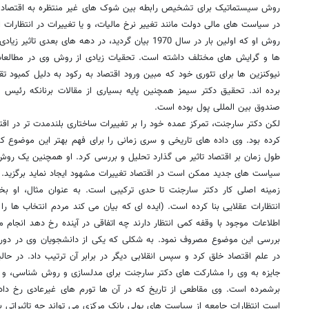
روش سیستماتیک برای تشخیص رابطه بین شوک های غیر منتظره به اقتصاد، ما
در سیاست های مالی دولت مانند تغییر نرخ مالیات، و یا تغییرات در انتظارات 
روش او که اولین بار در سال 1970 بیان گردید، در دهه های ب
ها و گرایش های مختلف داشته است. تحقیات زیادی از روش وی در مطالعات خ
نیوکنزین ها برای تئوری خود که مبین ورود اقتصاد به رکود به دلیل کمبود تق
برده اند. تحقیق دکتر سیمز همچنین پایه بسیاری از مقالات برنانکه رئیس ف
صندوق بین المللی پول بوده است.
لکن دکتر سارجنت، تمرکز عمده خود را بر تغییرات ساختاری بلندمدت تر در ا
کرده بود. وی داده های تاریخی و سری زمانی را برای فهم بهتر این موضوع 
طول زمان بر اقتصاد تاثیر می گذارد تحلیل و بررسی کرد. او همچنین یک روش 
سیاست های جدید ممکن است در اقتصاد تغییرات مشهود ایجاد نماید برگزید.
زمینه اصلی کار دکتر سارجنت تا حدی ترکیبی است. به عنوان مثال، او ب
انتظارات عقلایی بنا کرده است. (ایده ای که بیان می کند مردم انتخاب ها ر
اطلاعات موجود با وقفه کمی انتظار دارند چه اتفاقی در آینده رخ دهد انجام
بررسی این موضوع مصروف نمود. به شکلی که یکی از دانشجویان وی در دوره دک
در علم اقتصاد خلق کرد و سپس انقلابی دیگر در برابر آن ترتیب داد. در حالی
جایزه به وی را مشارکت های دکتر سارجنت برای مدلسازی و روش شناسی، و ه
برشمرده است. وی مقاطعی از تاریخ که در آن ها تورم های غیرعادی رخ داده 
است انتظارات جامعه از سیاست های پولی بانک مرکزی می تواند چه تاثیراتی بر