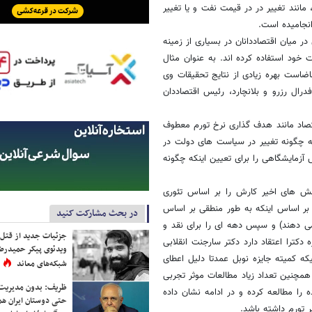
نند تغییر در در قیمت نفت و یا تغییر
انجامیده است.
عدی تاثیر زیادی در میان اقتصاددانان در بسیاری از زمینه
ود استفاده کرده اند. به عنوان مثال
اضاست بهره زیادی از نتایج تحقیقات وی
درال رزرو و بلانچارد، رئیس اقتصاددان
قتصاد مانند هدف گذاری نرخ تورم معطوف
که چگونه تغییر در سیاست های دولت در
آزمایشگاهی را برای تعیین اینکه چگونه
خش های اخیر کارش را بر اساس تئوری
ا بر اساس اینکه به طور منطقی بر اساس
در بحث مشارکت کنید
 می دهند) و سپس دهه ای را برای نقد و
جزئیات جدید از قتل
ترا اعتقاد دارد دکتر سارجنت انقلابی
ویدئوی پیکر حمیدرضا
که کمیته جایزه نوبل عمدتا دلیل اعطای
شبکه‌های معاند
مچنین تعداد زیاد مطالعات موثر تجربی
ظریف: بدون مدیریت ت
را مطالعه کرده و در ادامه نشان داده
حتی دوستان ایران هم 
 تورم داشته باشد.