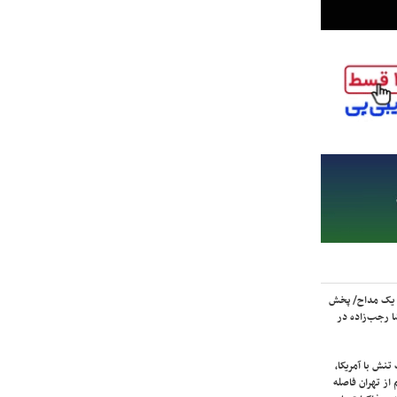
 یک مداح/ پخش
 رجب‌زاده در
نش با آمریکا،
از تهران فاصله