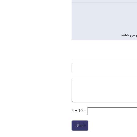
س می دهند
4 + 10 =
ارسال