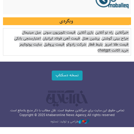
وبگردی
خبرآنلاین
راه نو آنلاین
بازی آنلاین
قیمت تلویزیون سونی
مبل مینیمال
جراح بینی گوشتی
پرشین هتل
قیمت آهن فولاد ایرانیان
اعتبارسنجی بانکی
قیمت طلا امروز
بلیط قطار
شرکت رادوکو
قیمت پروفیل
سایت یوتوتایمز
خرید اکانت chatgpt
نسخه دسکتاپ
تمامی حقوق این سایت برای خبرآنلاین محفوظ است. نقل مطالب با ذکر منبع بلامانع است.
Copyright © 2025 khabaronline News Agancy, All rights reserved
طراحی و تولید: نستوه