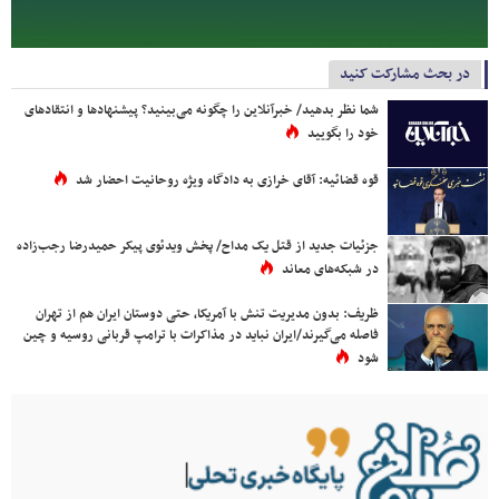
در بحث مشارکت کنید
شما نظر بدهید/ خبرآنلاین را چگونه می‌بینید؟ پیشنهادها و انتقادهای
خود را بگویید
قوه قضائیه: آقای خرازی به دادگاه ویژه روحانیت احضار شد
جزئیات جدید از قتل یک مداح/ پخش ویدئوی پیکر حمیدرضا رجب‌زاده
در شبکه‌های معاند
ظریف: بدون مدیریت تنش با آمریکا، حتی دوستان ایران هم از تهران
فاصله می‌گیرند/ایران نباید در مذاکرات با ترامپ قربانی روسیه و چین
شود