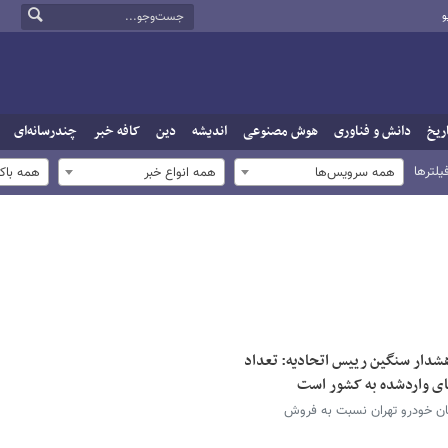
و
ریخ
دانش و فناوری
هوش مصنوعی
اندیشه
دین
کافه خبر
چندرسانه‌ای
یلترها
همه سرویس‌ها
همه انواع خبر
همه باک
 هشدار سنگین رییس اتحادیه: تعداد
های واردشده به کشور است
گان خودرو تهران نسبت به فروش