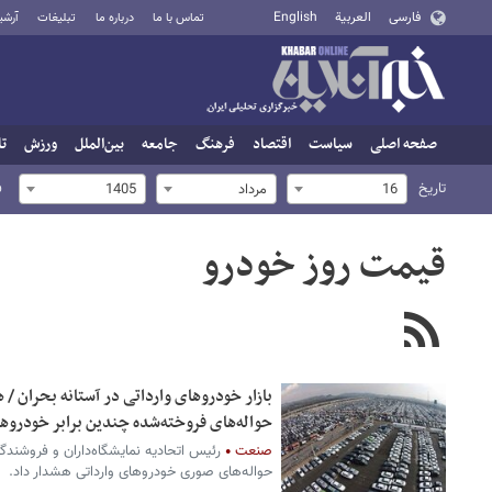
فارسی
العربية
English
تماس با ما
درباره ما
تبلیغات
آرشی
صفحه اصلی
سیاست
اقتصاد
فرهنگ
جامعه
بین‌الملل
ورزش
تا
تاریخ
ف
16
مرداد
1405
قیمت روز خودرو
بازار خودروهای وارداتی در آستانه بحران /
حواله‌های فروخته‌شده چندین برابر خودرو
صنعت
رئیس اتحادیه نمایشگاه‌داران و فروشند
حواله‌های صوری خودروهای وارداتی هشدار داد.