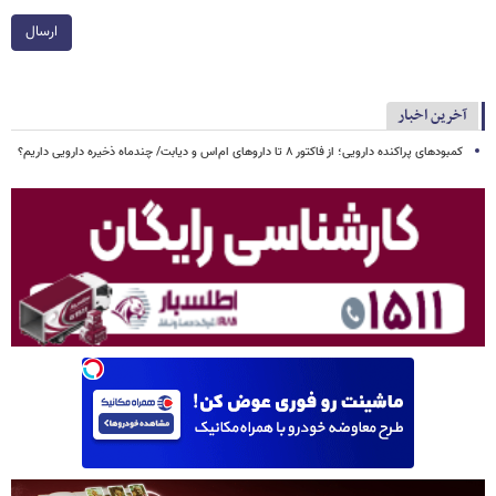
ارسال
آخرین اخبار
کمبودهای پراکنده دارویی؛ از فاکتور ۸ تا داروهای ام‌اس و دیابت/ چندماه ذخیره دارویی داریم؟