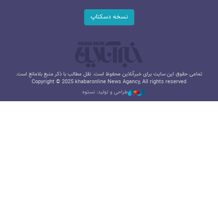
نسخه دسکتاپ
تمامی حقوق این سایت برای خبرآنلاین محفوظ است. نقل مطالب با ذکر منبع بلامانع است.
Copyright © 2025 khabaronline News Agancy, All rights reserved
طراحی و تولید: نستوه