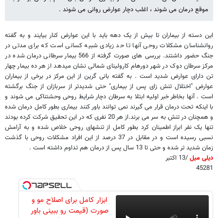
موقع درمان می شوند ، اغلب دچار عوارض روانی می شوند .
این دسته از بیماران تا بیش از یک دهه باید با این عوارض کنار بیایند و به گفته
روانشناسان مشکلات روحی آنها تا حد زیادی شبیه کسانی است که برای مدتی در
جنگ حضور داشتند. بررسی های صورت گرفته از 566 بیمار سرطانی درمان شده در
مرکز سرطان دوک در شهر دورهام کارولینای شمالی نشان میدهد از هر ده بیمار چهار
تن دارای عوارض شدید است . به گفته بانی گرین از این مرکز در برخی از بیماران
عوارض "اختلال تنش زای پس از بیماری" حتی شدیدتر از سربازان از جنگ برگشته
است . آنها بخاطر خبر اولیه ابتلا به سرطان دچار شرایط روحی وحشتناکی می شوند و
با اینکه تحت درمان قرار می گیرند نمی توانند باور کنند بیماری بطور کامل درمان شده
و همچنان در تنش به سر می برند.از هر 20 نفری که در این تحقیق شرکت کرده بودند
تنها یک نفر ابراز اطمینان کرد بطور کامل از تنشهای روحی خلاص شده و به آرامش
نسبی رسیده است و در مقابل در 37 درصد از این افراد مشکلات روحی با گذشت
زمان شدید تر شده و حتی تا 13 سال پس از درمان هم تداوم داشته است .
دیلی میل
/13 اکتبر
45281
ابزار کامل برای اصلاح مو و
صورت (قیمت رو ببینی باور