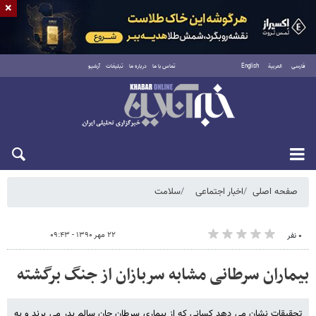
×
فارسی
العربية
English
تماس با ما
درباره ما
تبلیغات
آرشیو
شنبه ۱۷ مرداد ۱۴۰۵
صفحه اصلی
اخبار اجتماعی
سلامت
۲۲ مهر ۱۳۹۰ - ۰۹:۴۳
۰ نفر
بیماران سرطانی مشابه سربازان از جنگ برگشته
تحقیقات نشان می دهد کسانی که از بیماری سرطان جان سالم بدر می برند و به