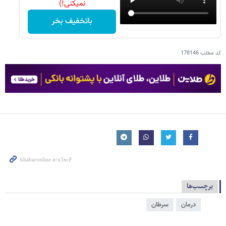
نمیکنی!)
باتخفیف بخر
کد مطلب
178146
برچسب‌ها
درمان
سرطان