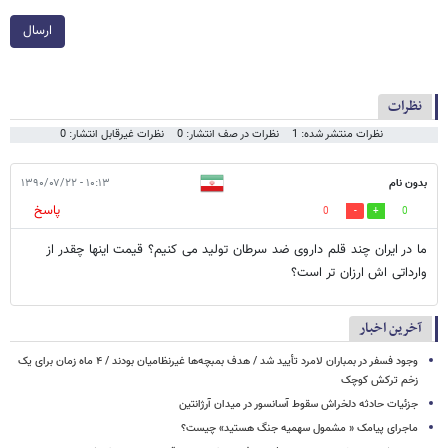
ارسال
نظرات
نظرات منتشر شده: 1
نظرات در صف انتشار: 0
نظرات غیرقابل انتشار: 0
بدون نام
۱۰:۱۳ - ۱۳۹۰/۰۷/۲۲
پاسخ
0
0
ما در ایران چند قلم داروی ضد سرطان تولید می کنیم؟ قیمت اینها چقدر از
وارداتی اش ارزان تر است؟
آخرین اخبار
وجود فسفر در بمباران لامرد تأیید شد / هدف بمبچه‌ها غیرنظامیان بودند / ۴ ماه زمان برای یک
زخم ترکش کوچک
جزئیات حادثه دلخراش سقوط آسانسور در میدان آرژانتین
ماجرای پیامک « مشمول سهمیه جنگ هستید» چیست؟