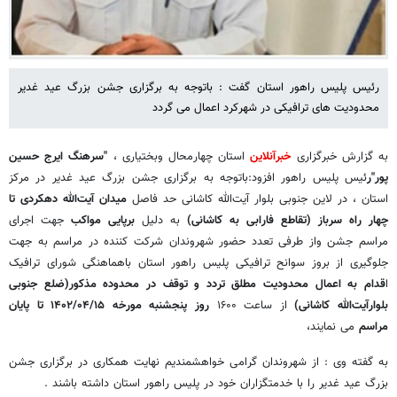
رئیس پلیس راهور استان گفت : باتوجه به برگزاری جشن بزرگ عید غدیر
محدودیت های ترافیکی در شهرکرد اعمال می گردد
به گزارش خبرگزاری
خبرآنلاین
استان چهارمحال وبختیاری ،
"سرهنگ ایرج حسین
پور"ر
ئیس پلیس راهور افزود:باتوجه به برگزاری جشن بزرگ عید غدیر در مرکز
استان ، در لاین جنوبی بلوار آیت‌الله کاشانی حد فاصل
میدان آیت‌الله دهکردی تا
چهار راه سرباز (تقاطع فارابی به کاشانی)
به دلیل
برپایی مواکب
جهت اجرای
مراسم جشن واز طرفی تعدد حضور شهروندان شرکت کننده در مراسم به جهت
جلوگیری از بروز سوانح ترافیکی پلیس راهور استان باهماهنگی شورای ترافیک
ا
قدام به اعمال محدودیت مطلق تردد و توقف در محدوده مذکور(ضلع جنوبی
بلوارآیت‌الله کاشانی)
از ساعت ۱۶۰۰
روز پنجشنبه مورخه ۱۴۰۲/۰۴/۱۵ تا پایان
مراسم
می نمایند،
به گفته وی : از شهروندان گرامی خواهشمندیم نهایت همکاری در برگزاری جشن
بزرگ عید غدیر را با خدمتگزاران خود در پلیس راهور استان داشته باشند .