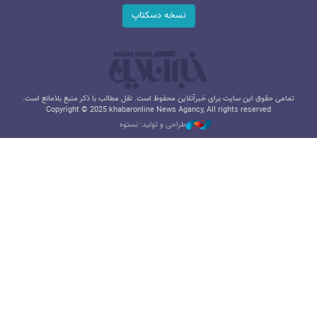
نسخه دسکتاپ
تمامی حقوق این سایت برای خبرآنلاین محفوظ است. نقل مطالب با ذکر منبع بلامانع است.
Copyright © 2025 khabaronline News Agancy, All rights reserved
طراحی و تولید: نستوه