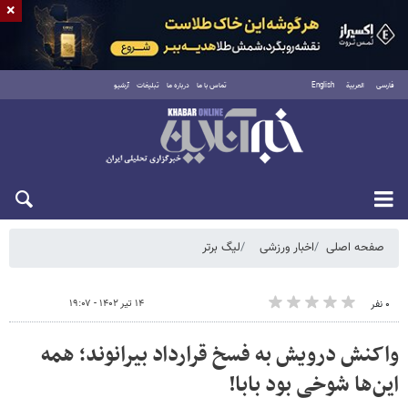
×
فارسی
العربية
English
تماس با ما
درباره ما
تبلیغات
آرشیو
شنبه ۱۷ مرداد ۱۴۰۵
صفحه اصلی
اخبار ورزشی
لیگ برتر
۱۴ تیر ۱۴۰۲ - ۱۹:۰۷
۰ نفر
واکنش درویش به فسخ قرارداد بیرانوند؛ همه
این‌ها شوخی بود بابا!