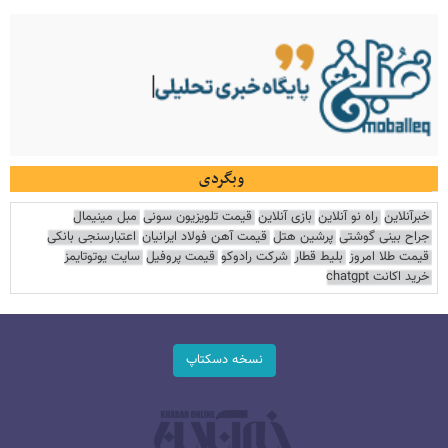
وبگردی
خبرآنلاین
راه نو آنلاین
بازی آنلاین
قیمت تلویزیون سونی
مبل مینیمال
جراح بینی گوشتی
پرشین هتل
قیمت آهن فولاد ایرانیان
اعتبارسنجی بانکی
قیمت طلا امروز
بلیط قطار
شرکت رادوکو
قیمت پروفیل
سایت یوتوتایمز
خرید اکانت chatgpt
نسخه دسکتاپ