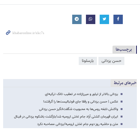
برچسب‌ها
حسن یزدانی
بارسلونا
خبرهای مرتبط
یزدانی بالاتر از تیلور و میرزازاده در تعقیب تانک ترکیه‌ای
عکس | حسن یزدانی و رفقا جای فوتبالیست‌ها را گرفتند!
واکنش نابغه روس‌ها به محبوبیت شگفت‌انگیز حسن یزدانی
ایران قهرمان کشتی آزاد جام تختی ارومیه شد/بازگشت باشکوه یزدانی در فینال
متن و حاشیه روز دوم جام تختی ارومیه/یزدانی مصاحبه نکرد