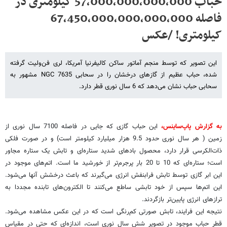
حباب 57,000,000,000,000 کیلومتری در
فاصله 67,450,000,000,000,000
کیلومتری! /عکس
این تصویر که توسط منجم آماتور ساکن کالیفرنیا آمریکا، لری فن‌ولیت گرفته
شده، حباب عظیم از گازهای درخشان را در سحابی NGC 7635 مشهور به
سحابی حباب نشان می‌دهد که 6 سال نوری قطر دارد.
به گزارش پاپ‌ساینس،
این حباب گازی که جایی در فاصله 7100 سال نوری از
زمین ( هر سال نوری حدود 9.5 هزار میلیارد کیلومتر است) و در صورت فلکی
ذات‌الکرسی قرار دارد، محصول بادهای شدید ستاره‌ای و تابش یک ستاره مجاور
است؛ ستاره‌ای که 10 تا 20 بار پرجرم‌تر از خورشید ما است. اتم‌های موجود در
این ابر گازی توسط تابش فرابنفش انرژی می‌گیرند که باعث درخشش آنها می‌شود.
این اتم‌ها سپس از خود تابشی ساطع می‌کنند تا الکترون‌های تابنده مجددا به
ترازهای انرژی پایین‌تر بازگردند.
نتیجه این فرایند، تابش صورتی کم‌رنگی است که در این عکس مشاهده می‌شود.
قطر حباب موجود در تصویر شش سال نوری است، اندازه‌ای که حتی در مقیاس