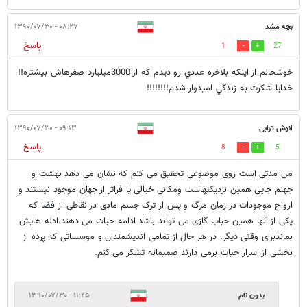
بچه مشد
۰۸:۲۷ - ۱۳۹۰/۰۷/۳۰
پاسخ
1
27
خوشحالم از اينكه بلاخره عددي رو ديدم كه از 3000ميليارد صفرهاش بيشتره!!
خدايا شكرت به زندگي اميدوار شدم!!!!!!!!
انوش ترابی
۰۹:۱۳ - ۱۳۹۰/۰۷/۳۰
پاسخ
8
5
من مدتی است روی موضوعی تحقیق می کنم که نشان می دهد بهشت و
جهنم جایی همین نزدیکیهاست ومکانی خیالی یا فراتر از جهان موجود نیستند و
ارواح موجودات در زمان مرگ و پس از ترک جسم مادی در نقاطی از فضا که
یکی از آنها همین حباب گازی می تواند باشد ادامه حیات می دهند.ادله هایش
بماندبرای وقتی دیگر. در هر حال از تمامی اندیشمندان و موسساتی که پرده از
بخشی از اسرار حیات برمی دارند صمیمانه تشکر می کنم.
بدون نام
۱۱:۴۵ - ۱۳۹۰/۰۷/۳۰