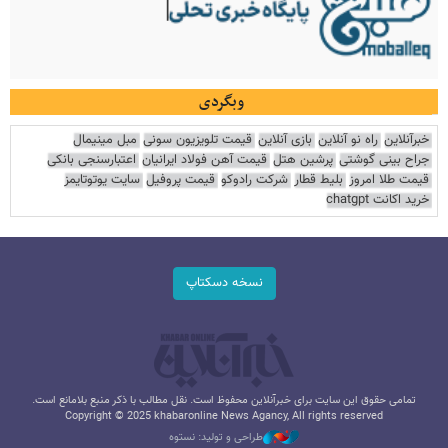
وبگردی
خبرآنلاین
راه نو آنلاین
بازی آنلاین
قیمت تلویزیون سونی
مبل مینیمال
جراح بینی گوشتی
پرشین هتل
قیمت آهن فولاد ایرانیان
اعتبارسنجی بانکی
قیمت طلا امروز
بلیط قطار
شرکت رادوکو
قیمت پروفیل
سایت یوتوتایمز
خرید اکانت chatgpt
نسخه دسکتاپ
تمامی حقوق این سایت برای خبرآنلاین محفوظ است. نقل مطالب با ذکر منبع بلامانع است.
Copyright © 2025 khabaronline News Agancy, All rights reserved
طراحی و تولید: نستوه