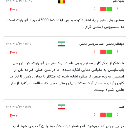
بدون نام
۱۰:۳۵ - ۱۳۹۰/۰۷/۳۰
پاسخ
0
5
ممنون ولی مترجم یه اشتباه کرده و اون اینکه دما 45000 درجه فارنهایت است
نه سلسیوس (سانتی گراد).
ذوالفقار دانشی، دبیر سرویس دانش
۱۱:۰۵ - ۱۳۹۰/۰۷/۳۰
پاسخ
1
5
با تشکر از تذکر کاربر محترم بدون نام درمورد مقیاس فارنهایت. در متن خبر
پاپ‌ساینس به مقیاس دمایی اشاره نشده؛ اما در متن اصلی خبر به نقل از
اسپیس به رده طیفی O ستاره اشاره شده که متناظر با دمای 25هزار تا 50 هزار
کلوین / درجه سانتی‌گراد است؛ بنابراین متن خبری که مطالعه می‌کنید از نظر
علمی اشتباه نیست.
امیر
۱۱:۴۱ - ۱۳۹۰/۰۷/۳۰
پاسخ
7
9
در این جهان که خورشید، اندر شمار ذره ست/ خود را بزرگ دیدن شرط ادب