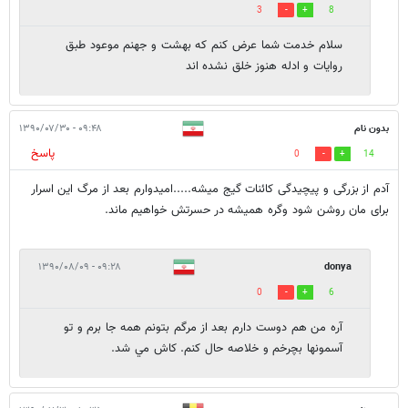
3
8
سلام خدمت شما عرض کنم که بهشت و جهنم موعود طبق
روایات و ادله هنوز خلق نشده اند
بدون نام
۰۹:۴۸ - ۱۳۹۰/۰۷/۳۰
پاسخ
0
14
آدم از بزرگی و پیچیدگی کائنات گیج میشه.....امیدوارم بعد از مرگ این اسرار
برای مان روشن شود وگره همیشه در حسرتش خواهیم ماند.
۰۹:۲۸ - ۱۳۹۰/۰۸/۰۹
donya
0
6
آره من هم دوست دارم بعد از مرگم بتونم همه جا برم و تو
آسمونها بچرخم و خلاصه حال كنم. كاش مي شد.