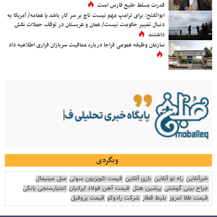
قدرت مسلط خلیج فارس است
ابوالفتح: برای ترامپ مهم نیست تاج بر سر کار باشد یا عمامه/ آمریکا به
دنبال تغییر حکومت نیست/ عمان و عربستان در توقف حملات نقش
داشتند
سازمان وظیفه عمومی فراجا درباره معافیت سربازان فراری اطلاعیه داد
وبگردی
خبرآنلاین
راه نو آنلاین
بازی آنلاین
قیمت تلویزیون سونی
مبل مینیمال
جراح بینی گوشتی
پرشین هتل
قیمت آهن فولاد ایرانیان
اعتبارسنجی بانکی
قیمت طلا امروز
بلیط قطار
شرکت رادوکو
قیمت پروفیل