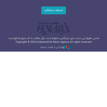
نسخه دسکتاپ
تمامی حقوق این سایت برای خبرآنلاین محفوظ است. نقل مطالب با ذکر منبع بلامانع است.
Copyright © 2025 khabaronline News Agancy, All rights reserved
طراحی و تولید: نستوه