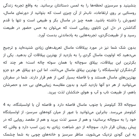
بنشینید و سرسبزی لحظه‌ها را به لمس دستانتان برسانید. به واقع تجربه زندگی
روستایی بر روی ارتفاعات، ناب‌تر از آن چیزی است که بتوانید از دورنمای ماسال،
تصورش را داشته باشید. همه چیز در ماسال بکر و طبیعی است و تنها با قدم
گذاشتن در دل این تابلوی رویایی است که می‌توان به حس حضور در طبیعت
رسید و از طبیعت‌گردی، تجربه‌هایی به یادماندنی بدست آورد.
بدون شک شما نیز در مورد ییلاقات ماسال تعریف‌های زیادی شنیده‌اید و ترجیح
می‌دهید که اولویت ماسال گردی را به بازدید از بهترین ییلاقات آن بدهید. یکی از
بکرترین این ییلاقات، ییلاق سوچاله یا همان سوئه چاله است؛ هر چند که
گردشگران اولسبلنگاه را بهترین ییلاق ماسال می‌دانند، اما این دو ییلاق هر دو جزو
بهترین‌های ماسال هستند و با فاصله بسیار کمی از هم قرار دارند. شما در سفرتان
می‌توانید از هر دو آنها بازدید کنید و بدون مقایسه زیبایی‌های بی حد و حصرشان
باهم، از طبیعت ناب و آب و هوای خنکشان لذت ببرید.
سوچاله 33 کیلومتر با جنوب ماسال فاصله دارد و فاصله آن با اولسبلنگاه، به 4
کیلومتر می‌رسد. بنابراین می‌توانید با عبور از میان‌ کوه‌های سرسبز، از اولسبلنگاه
خود را به سوچاله برسانید؛ و هم از مسیر لذت ببرید و هم از مقصد رویایی که در
پیش رویتان قرار دارد. سوچاله از دور شباهت زیادی به زین اسب دارد و وقتی که
به این گودی نزدیک می‌شوید، مناظر سرسبز و خانه‌های چوبی به شما چشمک