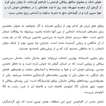
هوای خنک و مطبوع مناطق ییلاقی فرصتی را فراهم آورده‌اند، تا بتوان برای فرار
از گرمای آزار دهنده شهرها، چند روز تا چند هفته‌ای را در منطقه‌ای خوش آب و
هوا سپری کرد و در گوشه‌ای دنج به تجربه سکوت و آرامشی روح بخش رسید.
ییلاق های ایران هر کدام بهتر از دیگری هستند و اگر بخواهید به عنوان مقصدی
برای سفرهای تابستانه، انتخابی از بین آنها داشته باشید، پیشنهاد ما ییلاقات شمال
کشور است. خطه سرسبز شمال شبیه به سرزمینی جادویی می‌ماند که در هر وجب
از آن شگفتی و زیبایی گسترده شده است. بنابراین چه چیزی بهتر از اینکه بتوان
انتخاب را به مناطقی محدود کرد که پر از زیبایی‌های نامحدود هستند.
برای سفری تابستانه، بهترین انتخاب می‌تواند شهر ماسال باشد. ماسال سرزمینی
ییلاقی و رویایی است، که در استان گیلان جا خوش کرده است و به خاطر داشتن
چندین روستای خوش آب و هوا و چشمه‌ها و آبشارهای متعدد و همینطور فضای
بکر جنگلی، به عنوان یکی از بهترین مقصدهای گردشگری شناخته می‌شود. یکی از
معروف‌ترین روستاهای ییلاقی ماسال، ییلاق اولسبلنگاه است. این روستای ییلاقی با
جنوب شهر ماسال، 25 کیلومتر فاصله دارد و فاصله آن با غرب رشت به 50
کیلومتر می‌رسد.
شناور شدن در اقیانوس ابری این منطقه، همان چیزی است که پای گردشگران