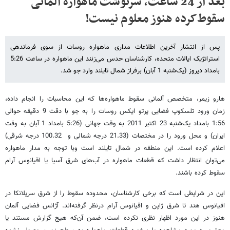
بعد از 24 ساعت، سرنوشت ماهواره آلمانی
سقوط‌کرده هنوز معلوم نیست!
پس از انتشار آخرین اطلاعات مداری ماهواره روسات از سوی فرماندهی
استراتژیک ایالات متحده، کارشناسان حدس می‌زنند این ماهواره در ساعت 5:26
بامداد دیروز (یک‌شنبه 1 آبان) برفراز شمال تایلند وارد جو شد.
هارو زیمر، متخصص آلمانی سقوط ماهواره‌ها که این محاسبات را انجام داده،
زمان ورود تلسکوپ فضایی پرتو ایکس روسات را به جو با دقت 9 دقیقه حوالی
1:56 بامداد یک‌شنبه 23 اکتبر 2011 به وقت جهانی (5:26 بامداد 1 آبان به وقت
ایران) و محل ورود را در مختصات (21.33 درجه شمالی و 100.32 درجه شرقی)
اعلام کرده است. این منطقه در شمال تایلند است وبا توجه به مدار ماهواره
می‌توان انتظار داشت که قطعات ماهواره در آب‌های شرق آسیا یا اقیانوس آرام
سقوط کرده باشند.
این در شرایطی است که برخی کارشناسان، محدوده سقوط را از شرق سریلانکا در
اقیانوس هند تا شرق ژاپن و اقیانوس آرام درنظر گرفته‌اند. آژانس فضایی آلمان
هنوز در این مورد اظهار نظری نکرده است، ضمن آن‌که هیج گزارش مستند یا