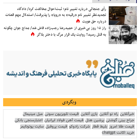
رأی جنجالی درباره تغییر نام؛ ثبت‌احوال مخالفت کرد/ دادگاه
تجدیدنظر تغییر نام «رقیه» به «رویا» را پذیرفت/ استدلال مهم قضات
درباره حق هویت
راز ۱۵ روز بی‌خبری از حمیدرضا رجب‌زاده فاش شد/ مداح جوان چگونه
به قتل رسید؟ روایت یک قرار مرگ با دختر بلاگر
وبگردی
خبرآنلاین
راه نو آنلاین
بازی آنلاین
قیمت تلویزیون سونی
مبل مینیمال
جراح بینی گوشتی
پرشین هتل
قیمت آهن فولاد ایرانیان
اعتبارسنجی بانکی
قیمت طلا امروز
بلیط قطار
شرکت رادوکو
قیمت پروفیل
سایت یوتوتایمز
خرید اکانت chatgpt