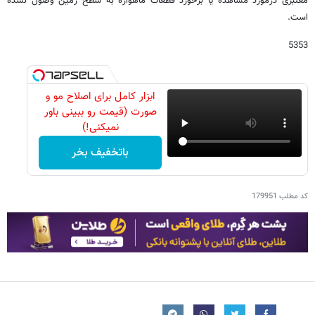
معتبری درمورد مشاهده یا برخورد قطعات ماهواره به سطح زمین وصول نشده
است.
5353
ابزار کامل برای اصلاح مو و
صورت (قیمت رو ببینی باور
نمیکنی!)
باتخفیف بخر
کد مطلب
179951