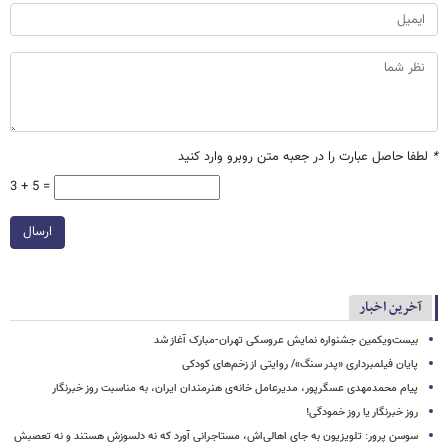
*
لطفا حاصل عبارت را در جعبه متن روبرو وارد کنید
3 + 5 =
ارسال
آخرین اخبار
بیست‌ویکمین جشنواره نمایش عروسکی تهران-مبارک آغاز شد
پایان فیلمبرداری «پدر سنگ»/ روایتی از زخم‌های کودکی
پیام محمدمهدی عسگرپور، مدیرعامل خانه‌ی هنرمندان ایران، به مناسبت روز خبرنگار
روز خبرنگار یا روز خمودگی!
سوسن پرور: تلویزیون به جای اهالی‌اش، مستاجرانی آورد که نه دلسوزش هستند و نه تعصبش