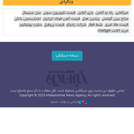
وبگردی
خبرآنلاین
راه نو آنلاین
بازی آنلاین
قیمت تلویزیون سونی
مبل مینیمال
جراح بینی گوشتی
پرشین هتل
قیمت آهن فولاد ایرانیان
اعتبارسنجی بانکی
قیمت طلا امروز
بلیط قطار
شرکت رادوکو
قیمت پروفیل
سایت یوتوتایمز
خرید اکانت chatgpt
نسخه دسکتاپ
تمامی حقوق این سایت برای خبرآنلاین محفوظ است. نقل مطالب با ذکر منبع بلامانع است.
Copyright © 2025 khabaronline News Agancy, All rights reserved
طراحی و تولید: نستوه