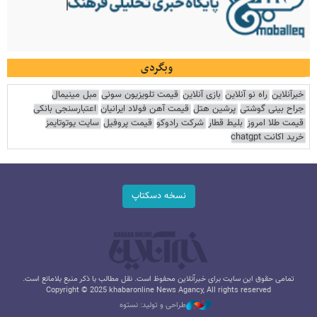
وبگردی
خبرآنلاین
راه نو آنلاین
بازی آنلاین
قیمت تلویزیون سونی
مبل مینیمال
جراح بینی گوشتی
پرشین هتل
قیمت آهن فولاد ایرانیان
اعتبارسنجی بانکی
قیمت طلا امروز
بلیط قطار
شرکت رادوکو
قیمت پروفیل
سایت یوتوتایمز
خرید اکانت chatgpt
نسخه دسکتاپ
تمامی حقوق این سایت برای خبرآنلاین محفوظ است. نقل مطالب با ذکر منبع بلامانع است.
Copyright © 2025 khabaronline News Agancy, All rights reserved
طراحی و تولید: نستوه