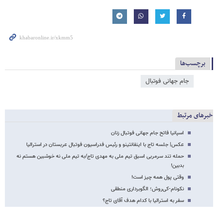
برچسب‌ها
جام جهانی فوتبال
خبرهای مرتبط
اسپانیا فاتح جام جهانی فوتبال زنان
عکس‌| جلسه تاج با اینفانتینو و رئیس فدراسیون فوتبال عربستان در استرالیا
حمله تند سرمربی اسبق تیم ملی به مهدی تاج/به تیم ملی نه خوشبین هستم نه
بدبین!
وقتی پول همه چیز است!
نکونام-کی‌روش؛ الگوبرداری منطقی
سفر به استرالیا با کدام هدف آقای تاج؟