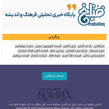
وبگردی
خبرآنلاین
راه نو آنلاین
بازی آنلاین
قیمت تلویزیون سونی
سایت یوتوتایمز
مبل مینیمال
جراح بینی گوشتی
پرشین هتل
قیمت آهن فولاد ایرانیان
اعتبارسنجی بانکی
قیمت طلا امروز
بلیط قطار
شرکت رادوکو
قیمت پروفیل
نسخه دسکتاپ
تمامی حقوق این سایت برای خبرآنلاین محفوظ است. نقل مطالب با ذکر منبع بلامانع است.
Copyright © 2025 khabaronline News Agancy, All rights reserved