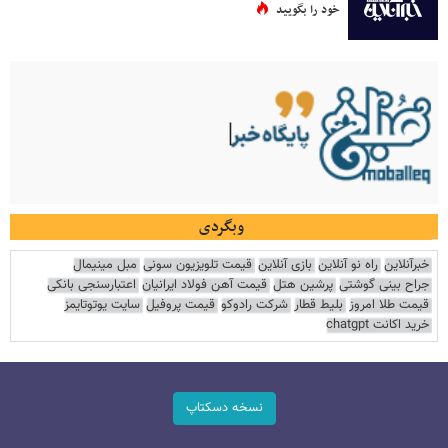
خود را بگویید
وبگردی
خبرآنلاین
راه نو آنلاین
بازی آنلاین
قیمت تلویزیون سونی
مبل مینیمال
جراح بینی گوشتی
پرشین هتل
قیمت آهن فولاد ایرانیان
اعتبارسنجی بانکی
قیمت طلا امروز
بلیط قطار
شرکت رادوکو
قیمت پروفیل
سایت یوتوتایمز
خرید اکانت chatgpt
نسخه دسکتاپ