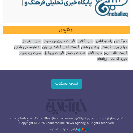
وبگردی
خبرآنلاین
راه نو آنلاین
بازی آنلاین
قیمت تلویزیون سونی
مبل مینیمال
جراح بینی گوشتی
پرشین هتل
قیمت آهن فولاد ایرانیان
اعتبارسنجی بانکی
قیمت طلا امروز
بلیط قطار
شرکت رادوکو
قیمت پروفیل
سایت یوتوتایمز
خرید اکانت chatgpt
نسخه دسکتاپ
تمامی حقوق این سایت برای خبرآنلاین محفوظ است. نقل مطالب با ذکر منبع بلامانع است.
Copyright © 2025 khabaronline News Agancy, All rights reserved
طراحی و تولید: نستوه