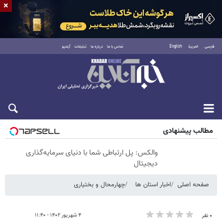
×
فارسی
العربية
English
تماس با ما
درباره ما
تبلیغات
آرشیو
شنبه ۱۷ مرداد ۱۴۰۵
مطالب پیشنهادی
والکس: پل ارتباطی شما با دنیای سرمایه‌گذاری
دیجیتال
صفحه اصلی
اخبار استان ها
چهارمحال و بختیاری
۴ شهریور ۱۴۰۲ - ۱۱:۴۰
۰ نفر