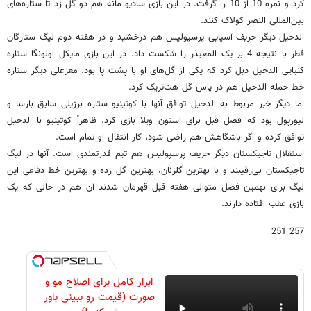
کرد و نمره 10 از 10 را گرفت. در این بازی سادیو مانه هم دو گل زد تا ستاره‌های
بین‌المللی النصر کولاک کنند.
الدحیل دیگر حریف آسیایی پرسپولیس هم درخشید و در هفته دوم لیگ ستارگان
قطر با نتیجه 4 بر یک المعیذر را شکست داد. در این بازی مایکل اولونگا ستاره
کنیایی الدحیل دبل کرد که یکی از گل‌های او با پشت پا بود. معزعلی دیگر ستاره
خط حمله الدحیل هم در پاس گل هت‌تریک کرد.
اما دیگر خبر مربوط به الدحیل توافق آنها با کوتینیو ستاره برزیلی سابق بارسا و
لیورپول بود که فصل قبل برای استون ویلا بازی کرد. ظاهراً کوتینیو با الدحیل
توافق کرده و اگر باشگاهش هم راضی شود، کار انتقال او تمام است.
استقلال تاجیکستان دیگر حریف پرسپولیس هم تیم قدرتمندی است. آنها در لیگ
تاجیکستان بی‌رقیبند و با بهترین گلزنان، بهترین گل زده و بهترین خط دفاعی این
لیگ برای نهمین فصل متوالی هفته قبل قهرمان شدند آن هم در حالی که یک
بازی عقب افتاده دارند.
257 251
ابزار کامل برای اصلاح مو و
صورت (قیمت رو ببینی باور