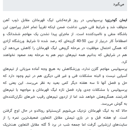
می‌گیرد
ایمان گودرزی؛
پرسپولیس در روز قرعه‌کشی لیگ قهرمانان مقابل ذوب آهن
متوقف شد و شرایط فنی خوبی نداشت ضمن اینکه تقریباً تمام اخبار پیرامون این
باشگاه منفی و ناامیدکننده است. از ماجرای پیدا نشدن یک مهاجم ششدانگ و
اصطلاحاً کار دربیار از بین 50-40 گزینه‌ای که رصد شده تا شرایط ورزشگاه آزادی
که همگی احتمال موفقیت در مرحله گروهی لیگ قهرمانان را کاهش می‌دهد آن
هم در شرایطی که بدانیم همه تیم‌های دوم هم به مرحله بعد صعود نخواهند
کرد.
پرسپولیس مهاجم گلزن ندارد، ورزشگاهش به هیچ وجه آماده میزبانی از تیم‌های
آسیایی نیست و البته مشکلات فنی و غیر فنی دیگری هم در تیم وجود دارد که
حل و فصل آنها تا سه هفته دیگر کمی بعید به نظر می‌رسد. این یعنی که
پرسپولیس با مشکلات جدی وارد فصل تازه لیگ قهرمانان و مواجهه با تیم‌های
قدرتمند همگروهش خواهد شد اما از اردوی تیم‌های رقیب خبرهای نگران‌کننده‌ای
به گوش می‌رسد.
حالا که به لیگ قهرمانان نزدیک می‌شویم کریستیانو رونالدو در حال اوج گرفتن
است. او هفته قبل و در بازی تیمش مقابل التعاون ضعیف‌ترین نمره را از
سایت‌های ارزشیابی گرفت اما جمعه شب در برد 5 گله مقابل التعاون هت‌تریک