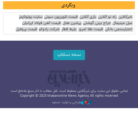
وبگردی
خبرآنلاین
راه نو آنلاین
بازی آنلاین
قیمت تلویزیون سونی
سایت یوتوتایمز
مبل مینیمال
جراح بینی گوشتی
پرشین هتل
قیمت آهن فولاد ایرانیان
اعتبارسنجی بانکی
قیمت طلا امروز
بلیط قطار
شرکت رادوکو
قیمت پروفیل
نسخه دسکتاپ
تمامی حقوق این سایت برای خبرآنلاین محفوظ است. نقل مطالب با ذکر منبع بلامانع است.
Copyright © 2025 khabaronline News Agancy, All rights reserved
طراحی و تولید: نستوه