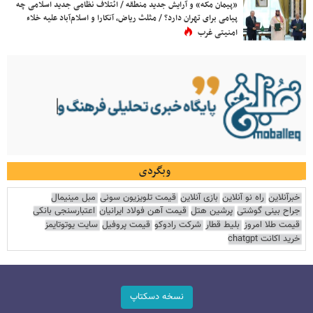
«پیمان مکه» و آرایش جدید منطقه / ائتلاف نظامی جدید اسلامی چه
پیامی برای تهران دارد؟ / مثلث ریاض، آنکارا و اسلام‌آباد علیه خلاء
امنیتی غرب
وبگردی
خبرآنلاین
راه نو آنلاین
بازی آنلاین
قیمت تلویزیون سونی
مبل مینیمال
جراح بینی گوشتی
پرشین هتل
قیمت آهن فولاد ایرانیان
اعتبارسنجی بانکی
قیمت طلا امروز
بلیط قطار
شرکت رادوکو
قیمت پروفیل
سایت یوتوتایمز
خرید اکانت chatgpt
نسخه دسکتاپ