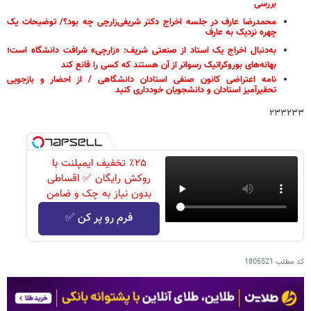
بررسی
محمدرضا عارف در جلسه اخراج دکتر شریفی‌زارچی چه بود؟/ توضیحات یک
چهره نزدیک به عارف
به‌دنبال اخراج یک استاد از صنعتی شریف: «زارچی» شرافت دانشگاه است؛
بهانه‌های بوروکراتیک رسواتر از آن هستند که کسی را قانع کند
نامه اعتراضی کانون صنفی استادان دانشگاهی / از احضار و بازجویی
تحقیرآمیز استادان و دانشجویان خودداری کنید
۲۳۳۲۳۳
٪۲۵ تخفیف ایمپلنت با
روکش رایگان ✅ اقساطی
بدون نیاز به چک و ضامن
فرم رو پر کن ✅
کد مطلب
1806521