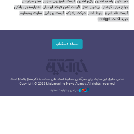
خبرآنلاین
راه نو آنلاین
بازی آنلاین
قیمت تلویزیون سونی
مبل مینیمال
جراح بینی گوشتی
پرشین هتل
قیمت آهن فولاد ایرانیان
اعتبارسنجی بانکی
قیمت طلا امروز
بلیط قطار
شرکت رادوکو
قیمت پروفیل
سایت یوتوتایمز
خرید اکانت chatgpt
نسخه دسکتاپ
تمامی حقوق این سایت برای خبرآنلاین محفوظ است. نقل مطالب با ذکر منبع بلامانع است.
Copyright © 2025 khabaronline News Agancy, All rights reserved
طراحی و تولید: نستوه