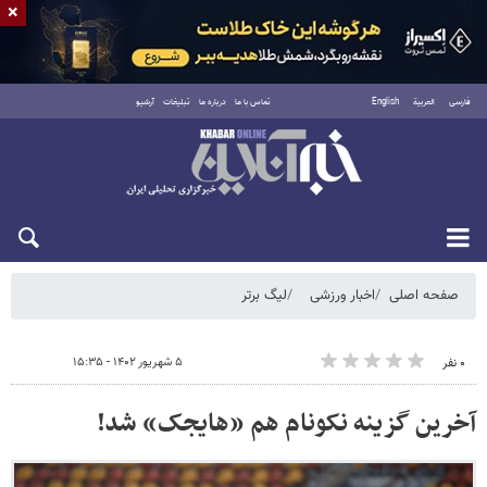
×
فارسی
العربية
English
تماس با ما
درباره ما
تبلیغات
آرشیو
شنبه ۱۷ مرداد ۱۴۰۵
صفحه اصلی
اخبار ورزشی
لیگ برتر
۵ شهریور ۱۴۰۲ - ۱۵:۳۵
۰ نفر
آخرین گزینه نکونام هم «هایجک» شد!