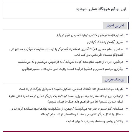
این توافق هیچگاه عملی نمیشود
آخرین اخبار
دستور تازه نتانیاهو و کاتس درباره تاسیس شهر در رفح
سریع: آرامکو را هدف گرفتیم
صالحی: امام حسین (ع) تا آخرین لحظه راه گفت‌وگو را نبست/ مقاومت هرگز به معنای نفی
گفت‌وگو نیست/ اگر ملتی باور کند که....
عراقچی: ایران از «عهد مقاومت» کوتاه نمی‌آید / نه فراموش می‌کنیم و نه می‌بخشیم
برگزاری مراسم «محرم و عاشورا در آینه اسناد وزارت امور خارجه» با حضور عراقچی
پربیننده‌ترین
ظریف مجددا هشدار داد: ائتلاف اسلامی تشکیل دهید؛ «اسرائیل بزرگ» در راه است
اردوغان این توافقنامه را با چه مجوزی امضا کرد؟/به یک بازیگر اصلی در محاصره علنی علیه
ایران تبدیل شدیم/ آیا می‌خواهیم وارد جنگ با تهران شویم؟
منتقدان کنوانسیون خزر چه می‌گویند؟ / بهمن: از مشغولیت نهادها سوءاستفاده کرده‌اند و
مسائل را شکل دیگر نشان می‌دهند / رسانه‌ها را از نقد منع کرده‌اند
واکنش ریاض و صنعاء به بیانیه شورای امنیت