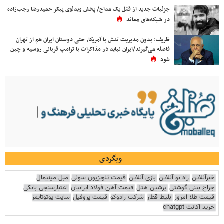
جزئیات جدید از قتل یک مداح/ پخش ویدئوی پیکر حمیدرضا رجب‌زاده
در شبکه‌های معاند
ظریف: بدون مدیریت تنش با آمریکا، حتی دوستان ایران هم از تهران
فاصله می‌گیرند/ایران نباید در مذاکرات با ترامپ قربانی روسیه و چین
شود
وبگردی
خبرآنلاین
راه نو آنلاین
بازی آنلاین
قیمت تلویزیون سونی
مبل مینیمال
جراح بینی گوشتی
پرشین هتل
قیمت آهن فولاد ایرانیان
اعتبارسنجی بانکی
قیمت طلا امروز
بلیط قطار
شرکت رادوکو
قیمت پروفیل
سایت یوتوتایمز
خرید اکانت chatgpt