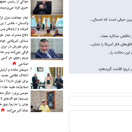
سوالی از رئیس جمه
خبری فردا می‌پرسیدی
نماز جماعت سران ترک
‌ترین حرفی است که امسال…
پاکستان + عکس / بن‌س
شریف و اردوغان پس ا
دفاع مشترک نماز خوا
ز تناقض مذاکره معنا…
سناتور آمریکایی خواه
‌های فکر آمریکا را نشان…
برای شورش در ایران 
فرقی نمی‌کند پسر شاه 
ن این دخالت را…
مریم رجوی، هر کسی 
اسلامی
 اروپا اقامت گزیده​اید
«پیمان مکه» و آرایش
ائتلاف نظامی جدید 
برای تهران دارد؟ / مث
اسلام‌آباد علیه خلاء
سوسن پرور: دیگر «عا
نیستم/ شو آف‌های لاز
بودن را ندارم/ مِهر هم
نمک‌گیر می‌کند