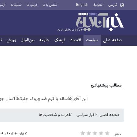
فارسی
العربية
English
تماس با ما
درباره ما
تبلیغات
آرشی
صفحه اصلی
سیاست
اقتصاد
فرهنگ
جامعه
بین‌الملل
ورزش
تا
مطالب پیشنهادی
این آقای58ساله با کرم ضدچروک جلبک10سال جوان شد(سفارش با تخفیف)
صفحه اصلی
اخبار سیاسی
احزاب و شخصیت‌ها
۷ آبان ۱۳۹۰ - ۰۹:۲۶
۰ نفر