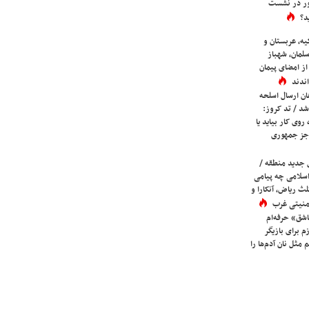
ور در نشست
د؟
یه، عربستان و
لمان، شهباز
ز امضای پیمان
ندند
ان ارسال اسلحه
شد / تد کروز:
روی کار بیاید یا
جز جمهوری
 جدید منطقه /
اسلامی چه پیامی
لث ریاض، آنکارا و
 امنیتی غرب
شق» حرفه‌ام
م برای بازیگر
 مثل نان آدم‌ها را