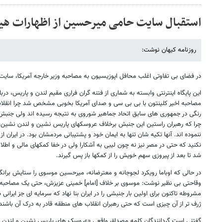
استقبال سایت حامی میرحسین از اظهارات هیل
روزنامه کیهان نوشت:
در فضای بی تفاوتی اغلب محافل اپوزیسیون به مصاحبه وزیر خارجه آمریکا، سایت 
این پایگاه اینترنتی وابسته به شماری از فتنه گران فراری مقیم لندن و پاریس، درب
مصاحبه اخیر کلینتون با بی بی سی و صدای آمریکا بخوبی مشخص شد چرا انقلابه
رنگی در جمهوری های سابق اتحاد جماهیر شوروی به نتیجه رسیده اند ولی جنبش
چرا که رهبران راستین این جنبش برخلاف عروسکهای پاریس نشین و لندن نشین د
ننموده اند. آنها تکیه شان تنها به ایمان خود و پشتیبانی مردمشان بود. در ایران ا
نکنید که حتی در مصر نیز نه چون لیبی به آشکارا ولی در خفا کمکهای مالی و اطلاع
شد تا بعد از پیروزی سهم خویش را از کمکها باز پس گیرند.
در حالی که اوباما رویکرد لجوجانه و معترضانه، میرحسین موسوی را ستایش برانگی
وقاحتی بی نظیر نوشت: موسوی بر خلاف [امام] خمینی عزیزش، حتی یک مصاحبه با 
مشروطه تاکنون برای اولین بار جنبشی را در ایران بنا نهاد که سرمایه ای جز ایران
ژرف تر از آن چیزی است که حتی رهبران انقلاب های منطقه قادر به درک آن باشند
گفتنی است گردانندگان کلمه مصداق واقعی «عروسک های پاریس نشین و لندن ن