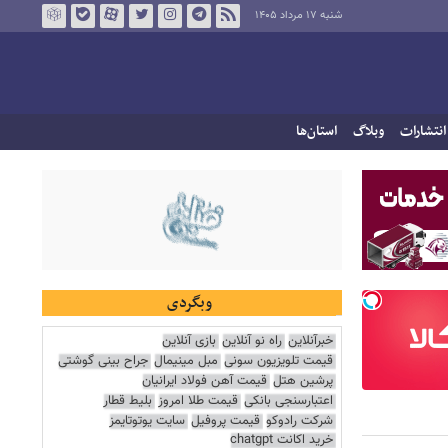
شنبه ۱۷ مرداد ۱۴۰۵
انتشارات
وبلاگ
استان‌ها
وبگردی
خبرآنلاین
راه نو آنلاین
بازی آنلاین
قیمت تلویزیون سونی
مبل مینیمال
جراح بینی گوشتی
پرشین هتل
قیمت آهن فولاد ایرانیان
اعتبارسنجی بانکی
قیمت طلا امروز
بلیط قطار
شرکت رادوکو
قیمت پروفیل
سایت یوتوتایمز
خرید اکانت chatgpt