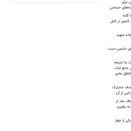
 برای
نده‌های حساس
گانه
 کشور در قتل
واده شهید
وهای دشمن دست
ت به نتیجه
 مانع ثبات
تفاق عادی
 هدف مشترک
یی از آن
اف بعد از
به رهبری
ی از چهار