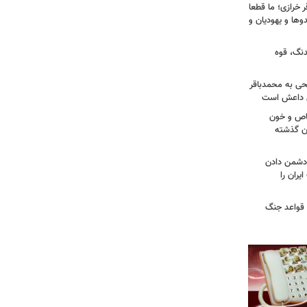
خرازی؛ ما قطعا
وها و یهودیان و
دنگ، قوه
طحی به محمدباقر
ی داعش است
صاص و خون
دن گذشته
ه دشمن دادن
یران را
 قواعد جنگ