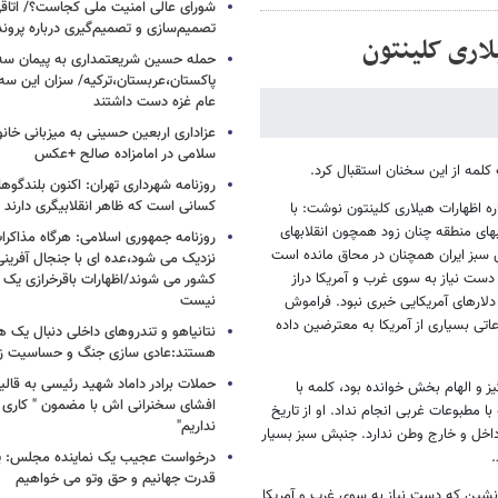
شورای عالی امنیت ملی کجاست؟/ اتاقی
تصمیم‌سازی و تصمیم‌گیری درباره پرو
اری کلینتون
حمله حسین شریعتمداری به پیمان سه 
پاکستان،عربستان،ترکیه/ سزان این سه
عام غزه دست داشتند
عزاداری اربعین حسینی به میزبانی خان
سلامی در امامزاده صالح +عکس
کلمه از این سخنان استقبال کرد.
روزنامه شهرداری تهران: اکنون بلندگ
کسانی است که ظاهر انقلابیگری دارند
اره اظهارات هیلاری کلینتون نوشت: با
ای منطقه چنان زود همچون انقلابهای
روزنامه جمهوری اسلامی: هرگاه مذاکرا
 سبز ایران همچنان در محاق مانده است
نزدیک می شود،عده ای با جنجال آفرینی
ست نیاز به سوی غرب و آمریکا دراز
کشور می شوند/اظهارات باقرخرازی یک ا
نیست
ز دلارهای آمریکایی خبری نبود. فراموش
اتی بسیاری از آمریکا به معترضین داده
نتانیاهو و تندروهای داخلی دنبال یک
هستند:عادی سازی جنگ و حساسیت زدا
حملات برادر داماد شهید رئیسی به قالیب
ز و الهام بخش خوانده بود، کلمه با
افشای سخنرانی اش با مضمون " کاری 
مطبوعات غربی انجام نداد. او از تاریخ
نداریم"
ی داخل و خارج وطن ندارد. جنبش سبز بسیار
.
درخواست عجیب یک نماینده مجلس: یک
قدرت جهانیم و حق وتو می خواهیم
شین که دست نیاز به سوی غرب و آمریکا