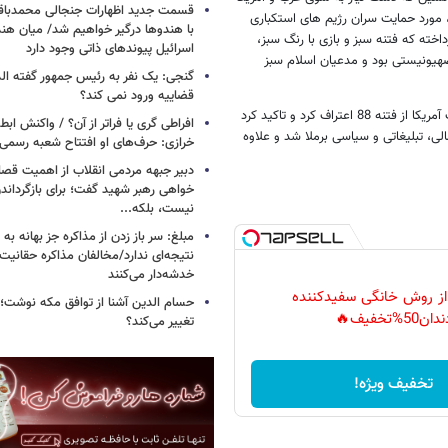
قسمت جدید اظهارات جنجالی محمدباقر 
ر، مورد حمایت سران رژیم های استکباری
با هندوها درگیر خواهیم شد/ میان هند
اخته که فتنه سبز و بازی با رنگ سبز،
اسرائیل پیوندهای ذاتی وجود دارد
 صهیونیستی بود و مدعیان اسلام سبز
گنجی: یک نفر به رئیس جمهور گفته ال
قضاییه ورود نمی کند؟
..گفتنی است که برخلاف ادعای سایت کلمه، هیلاری کلینتون با صراحت به حمایت آمریکا از فتنه 88 اعتراف کرد و تاکید کرد
افراطی گری یا فراتر از آن؟ / واکنش اب
لی، تبلیغاتی و سیاسی برملا شد و علاوه
خرازی: حرف‌های او افتتاح شعبه رسم
دبیر جبهه مردمی انقلاب از اهمیت ق
خواهی رهبر شهید گفت؛ برای بازگردان
نیست، بلکه...
مبلغ: سر باز زدن از مذاکره‌ جز بهانه ب
نتیجه‌ای ندارد/مخالفان مذاکره حقانیت ا
خدشه‌دار می‌کنند
 از روش خانگی سفیدکننده
حسام الدین آشنا از توافق مکه نوشت؛
دان50%تخفیف🔥
تغییر می‌کند؟
تخفیف ویژه!