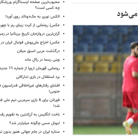
محبوب‌ترین صفحه اینستاگرام ورزشکاران
چه کسی است؟
می‌شود
الکس نوری به مک‌دونالد روی آورد!
عکس| رونمایی از کیت زیبای رم با چهره
گران‌ترین دروازه‌بان تاریخ بریتانیا در زم
عکس| اخراج ملی‌پوش فوتبال ایران در 12 دقیقه!
درگذشت مربی اسبق میلان
وینی رسما در رئال ماند
رونمایی قهرمان اروپا از شماره 11 جدید
برد استقلال در بازی تدارکاتی
افشای رفتارهای غیراخلاقی فدراسیون فو
جنوبی!
فورلان برای 6 بازی سرمربی تیم مل
شد!
باخت انگلیس به آرژانتین به تقویم رفت
لیونل مسی چگونه میلیاردر شد؟
ستاره ایران در جام جهانی هنوز بدون ت