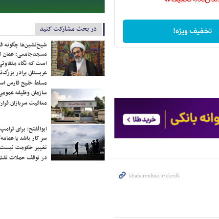
در بحث مشارکت کنید
تخفیف ویژه!
شیخ‌نشین‌ها چگونه فک
مسجدجامعی: عمان تن
است که نگاه متفاوتی 
عربستان برادر بزرگ‌
مسلط خلیج فارس ا
سازمان وظیفه عمومی 
معافیت سربازان فراری
ابوالفتح: برای ترامپ
سر کار باشد یا عمامه/
تغییر حکومت نیست/ 
در توقف حملات نقش