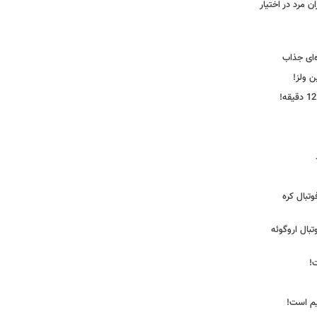
 مرد در اختیار
‌ای جذاب
ین ولز!
تبال کره
ی فوتبال اروگوئه
!
یم است!