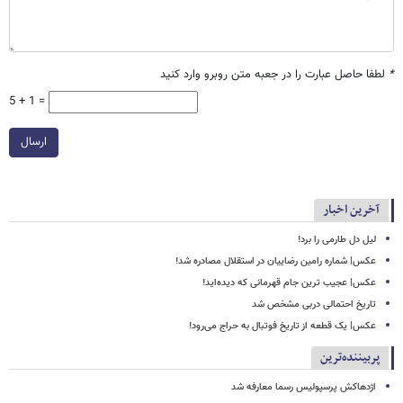
*
لطفا حاصل عبارت را در جعبه متن روبرو وارد کنید
5 + 1 =
ارسال
آخرین اخبار
لیل دل طارمی را برد!
عکس| شماره رامین رضاییان در استقلال مصادره شد!
عکس| عجیب ترین جام قهرمانی که دیده‌اید!
تاریخ احتمالی دربی مشخص شد
عکس| یک قطعه از تاریخ فوتبال به حراج می‌رود!
پربیننده‌ترین
اژدهاکش پرسپولیس رسما معارفه شد