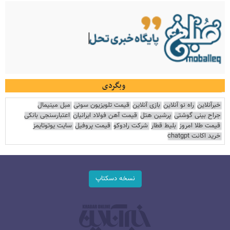
وبگردی
خبرآنلاین
راه نو آنلاین
بازی آنلاین
قیمت تلویزیون سونی
مبل مینیمال
جراح بینی گوشتی
پرشین هتل
قیمت آهن فولاد ایرانیان
اعتبارسنجی بانکی
قیمت طلا امروز
بلیط قطار
شرکت رادوکو
قیمت پروفیل
سایت یوتوتایمز
خرید اکانت chatgpt
نسخه دسکتاپ