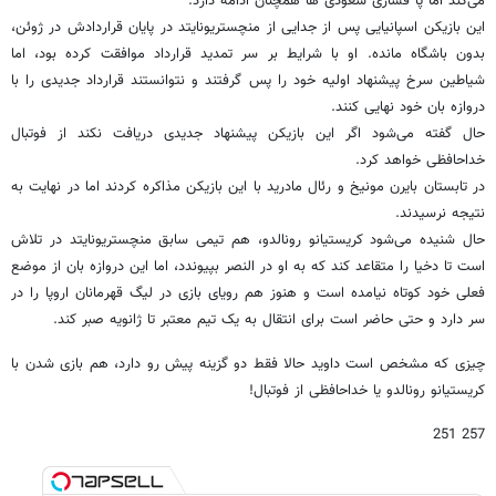
می‌کند اما پا فشاری سعودی ها همچنان ادامه دارد.
این بازیکن اسپانیایی پس از جدایی از منچستریونایتد در پایان قراردادش در ژوئن،
بدون باشگاه مانده. او با شرایط بر سر تمدید قرارداد موافقت کرده بود، اما
شیاطین سرخ پیشنهاد اولیه خود را پس گرفتند و نتوانستند قرارداد جدیدی را با
دروازه بان خود نهایی کنند.
حال گفته می‌شود اگر این بازیکن پیشنهاد جدیدی دریافت نکند از فوتبال
خداحافظی خواهد کرد.
در تابستان بایرن مونیخ و رئال مادرید با این بازیکن مذاکره کردند اما در نهایت به
نتیجه نرسیدند.
حال شنیده می‌شود کریستیانو رونالدو، هم تیمی سابق منچستریونایتد در تلاش
است تا دخیا را متقاعد کند که به او در النصر بپیوندد، اما این دروازه بان از موضع
فعلی خود کوتاه نیامده است و هنوز هم رویای بازی در لیگ قهرمانان اروپا را در
سر دارد و حتی حاضر است برای انتقال به یک تیم معتبر تا ژانویه صبر کند.
چیزی که مشخص است داوید حالا فقط دو گزینه پیش رو دارد، هم بازی شدن با
کریستیانو رونالدو یا خداحافظی از فوتبال!
257 251