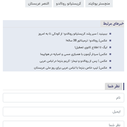
منچستر یونایتد
کریستیانو رونالدو
النصر عربستان
خبرهای مرتبط
بببینید | سیر رشد کریستیانو رونالدو؛ از کودکی تا به امروز
عکس| رونالدو؛ ترمیناتور 38 ساله!
لیگ تا اطلاع ثانوی تعطیل!
عکس| سردار آزمون با همبازی مسی و امباپه در هواپیما
عکس | پس از رونالدو و نیمار؛ کریم بنزما در لباس عربی
عکس| تیپ خاص بنزما با لباس عربی برای روز ملی عربستان
نظر شما