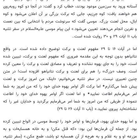
آستانه ورود به سرزمین موعود بودند، خطاب کرد و گفت: در آنجا دو کوه روبه‌روی
هم خواهند یافت: کوه جرِزیم، جایی که برکت بزرگی بر آن اعلان می‌شود و کوه
ابال، محل لعنت بزرگ. موسی گفت که سرنوشت مردم با انتخابی که بین نعمت
و نفرین انجام می‌دهند تعیین می‌شود.» این پیام موسی علیه‌السلام در سفر تثنیه
باب ۱۱ ایات ۲۹ و ۳۰ روایت شده است..
اما در آیات ۱۶ تا ۲۹ مفهوم لعنت و برکت توضیح داده شده است. در واقع
نتانیاهو بدون توجه به این مقدمه ضروری که مفهوم لعنت و برکت، تبیین شده
است، خود را به جای یهوه نشانده و تعریف و مصادق لعنت و برکت را معین کرده
است. وصف «بزرگ» را هم برای لعنت و برکت نتانیاهو افزوده است! در متن
چنین تعبیری نیست. در سفر تثنیه می‌خوانیم: «اینک من امروز برکت و لعنت
پیش شما می‌گذارم٭ اما برکت اگر اوامر یهوه خدای خود را که من امروز به شما
امر می‌فرمایم اطاعت نمایید٭ و اما لعنت اگر اوامر یهوه خدای خود را اطاعت
ننموده از طریقی که من امروز به شما امر می‌فرمایم برگردید و خدایان غیر را که
نشناخته‌اید پیروی نمایید.» (باب ۱۱ آیات ۲۶ تا ۲۹)
و اما یهوه خدای یهود، فرمان‌ها و اوامر خود را توسط موسی در الواح تبیین کرده
بود. از جمله آن فرمان‌ها این بود: «که قتل مکن! و به خانه همسایه‌ات و به
مزرعه او و به غلام و به هرچه از آن همسایه تو باشد، طمع مکن.» (سفر تثنیه،