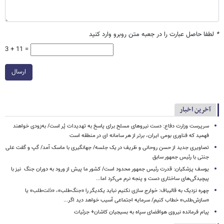
*
لطفا حاصل عبارت را در جعبه متن روبرو وارد کنید
3 + 11 =
ارسال
آخرین اخبار
سرپرست وزارت دفاع: دست نیروهای مسلح برای پاسخ به تهدیدات پُر است/ به‌زودی خواهند
فهمید که فناوری بومی ایران، برتر از هر سامانه ای در منطقه است
تصاویری جدید از حسن روحانی و ظریف در یک جلسه/ جهانگیری با ماسک آمد/ گپ و گفت علی
جنتی با رئیس جمهور سابق
یوسف پزشکیان: قدرت رئیس‌ جمهور محدود است/ کشور ما پیش از ورود به دوران جنگ نیز با
پیچیدگی‌های ساختاری دست و پنجه نرم می‌کرد اما...
چهره نزدیک به قالیباف: خوارج سازی نکنیم نباید یکدیگر را «جنگ‌طلب»، «ذلت‌طلب» یا
«سازش‌طلب» خطاب کنیم/ سرمایه اجتماعی آسیب خواهد دید اگر...
پیام فرمانده نیروی هوافضای سپاه به بسیجیان کاشان+ جزئیات