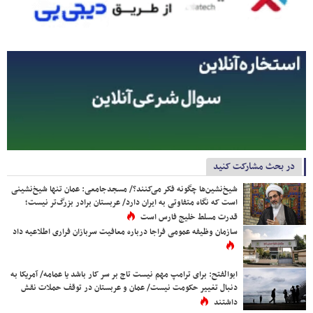
در بحث مشارکت کنید
شیخ‌نشین‌ها چگونه فکر می‌کنند؟/ مسجدجامعی: عمان تنها شیخ‌نشینی
است که نگاه متفاوتی به ایران دارد/ عربستان برادر بزرگ‌تر نیست؛
قدرت مسلط خلیج فارس است
سازمان وظیفه عمومی فراجا درباره معافیت سربازان فراری اطلاعیه داد
ابوالفتح: برای ترامپ مهم نیست تاج بر سر کار باشد یا عمامه/ آمریکا به
دنبال تغییر حکومت نیست/ عمان و عربستان در توقف حملات نقش
داشتند