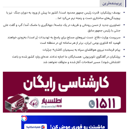
پربیننده‌ترین
یوسف پزشکیان: قدرت رئیس‌ جمهور محدود است/ کشور ما پیش از ورود به دوران جنگ نیز با
پیچیدگی‌های ساختاری دست و پنجه نرم می‌کرد اما...
تصاویری جدید از حسن روحانی و ظریف در یک جلسه/ جهانگیری با ماسک آمد/ گپ و گفت علی
جنتی با رئیس جمهور سابق
سرپرست وزارت دفاع: دست نیروهای مسلح برای پاسخ به تهدیدات پُر است/ به‌زودی خواهند
فهمید که فناوری بومی ایران، برتر از هر سامانه ای در منطقه است
پیام فرمانده نیروی هوافضای سپاه به بسیجیان کاشان+ جزئیات
پزشکیان در گفتگوی تلویزیونی: همسایگان ما اجازه ندادند عده‌ای وارد کشور شده و باعث
اغتشاش شوند/ مسیر اصلاحات آغاز شده و متوقف نخواهد شد