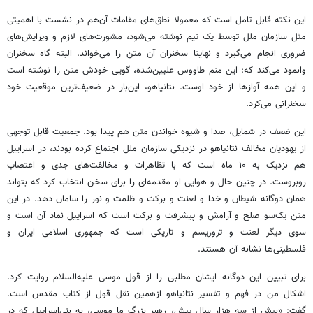
این نکته قابل تامل است که معمولا نطق‌های مقامات آن‌هم در نشست با اهمیتی
مثل سازمان ملل توسط یک تیم نوشته می‌شود، مشورت‌های لازم و ویرایش‌های
ضروری انجام می‌گیرد و نهایتا سخنران آن متن را می‌خواند. البته گاه سخنران
وانمود می‌کند که: این منم طاووس علیین‌شده، گویی خودش متن را نوشته است
و این همه آوازها از خود اوست. نتانیاهو، این‌بار در ضعیف‌ترین موقعیت خود
سخنرانی می‌کرد.
این ضعف در شمایل، صدا و شیوه خواندن متن هم پیدا بود. جمعیت قابل توجهی
از یهودیان مخالف نتانیاهو در نزدیکی سازمان ملل اجتماع کرده بودند، در اسراییل
هم نزدیک به ۱۰ ماه است که با تظاهرات و مخالفت‌های جدی و اعتصاب
روبروست. در چنین حال و هوایی او مقدمه‌ای را برای سخن انتخاب کرد که بتواند
همان دوگانه شیطان و خدا و لعنت و برکت و ظلمت و نور را سامان دهد. در این
متن یک‌سو صلح و آرامش و پیشرفت و برکت است که اسراییل نماد آن است و
سوی دیگر لعنت و تروریسم و تاریکی است که جمهوری اسلامی ایران و
فلسطینی‌ها نشانه آن هستند.
برای تبیین این دوگانه ایشان مطلبی را از قول موسی علیه‌السلام روایت کرد.
اشکال من در فهم و تفسیر نتانیاهو ازهمین نقل قول از کتاب مقدس است.
گفت: «بیش از سه هزار سال پیش، رهبر بزرگ ما موسی، به بنی‌اسراییل که در