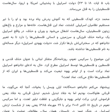
باب ۵ ایات ۱۸ تا ۲۳) دولت اسراییل با پشتیبانی امریکا و اروپا، سال‌هاست
فلسطینیان را به قتل می‌رساند.
محمد درّه، کودک فلسطینی که به آغوش پدرش پناه برده بود و او را با تیر
مستقیم نظامیان اسراییلی کشتند، نماد این قتل‌هاست. خانه‌ها و مزارع و باغ‌های
زیتون فلسطینیان، سال‌هاست اشغال می‌شود و ویران و حذف، در واقع اسراییل
یک برنامه حذف فیزیکی و سرزمینی و انسانی فلسطینی‌ها را دارد تا به تعبیر
نتانیاهو که در سخنرانی‌اش بارها تکرار شد، «دولت یهودی اسراییل» دیگر مساله‌ای
به نام فلسطینی‌ها نداشته باشد.
این موضوع را سرکیس نعوم، روزنامه‌نگار متفکر لبنانی با عنوان حذف قدس و
فلسطین و فلسطینی‌ها توسط اسراییل مطرح کرد. حال به ادعای نتانیاهو اسراییل
نماد برکت است و از اوامر یهوه تبعیت می‌کند و فلسطینی‌ها و ایران که از
فلسطینی‌ها دفاع می‌کند، نماد لعنت؟
پیشنهاد می‌کنم نتانیاهو «سه‌گانه» ایلی ویسل را بخواند، آنجا که می‌گوید، ما
قربانی هلوکاست بودیم اما به جلاد تبدیل شدیم. تبدیل قربانی به جلاد یعنی
فراموش کردن برکت اوامر یهوه و جایگزینی و غلظت تبلور لعنت. و اما سرکیس
نعوم در تاریخ ۱۸ اکتبر ۲۰۰۶ برابر با ۲۶ مهرماه ۱۳۸۵ یعنی بعد از شکست ارتش
اسراییل در جنگ تموز در تابستان همان سال، مقاله‌ای نوشت با عنوان