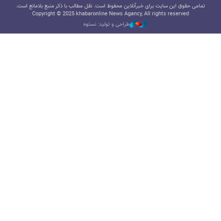
تمامی حقوق این سایت برای خبرآنلاین محفوظ است. نقل مطالب با ذکر منبع بلامانع است.
Copyright © 2025 khabaronline News Agancy, All rights reserved
طراحی و تولید: نستوه