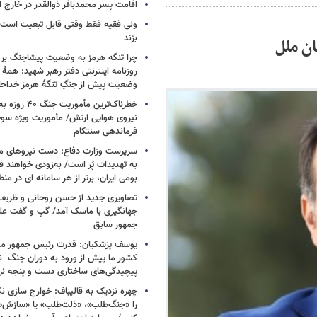
اقامت پسر محمدباقر ذوالقدر در خارج ا
ولی فقیه فقط وقتی قابل تبعیت است ک
بزند
ان ملل
چرا تنگه هرمز به وضعیت پیشاجنگ بر
روزنامه اینترنتی دفتر رهبر شهید: همۀ دن
وضعیت پیش از جنگِ تنگۀ هرمز خداحا
خطرناک‌ترین مأمو
فرماندهی سنتکام
سرپرست وزارت دفاع: دست نیروهای م
به تهدیدات پُر است/ به‌زودی خواهند ف
بومی ایران، برتر از هر سامانه ای در م
تصاویری جدید از حسن روحانی و ظریف
جهانگیری با ماسک آمد/ گپ و گفت عل
جمهور سابق
یوسف پزشکیان: قدرت رئیس‌ جمهور م
کشور ما پیش از ورود به دوران جنگ نیز
پیچیدگی‌های ساختاری دست و پنجه نرم 
چهره نزدیک به قالیباف: خوارج سازی نکن
را «جنگ‌طلب»، «ذلت‌طلب» یا «سازش