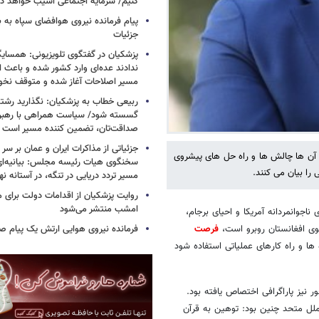
کنیم/ سرمایه اجتماعی آسیب خواهد دید
پیام فرمانده نیروی هوافضای سپاه به
جزئیات
پزشکیان در گفتگوی تلویزیونی: همسایگا
ندادند عده‌ای وارد کشور شده و باعث
مسیر اصلاحات آغاز شده و متوقف نخو
ربیعی خطاب به پزشکیان: نگذارید رشته
گسسته شود/ سیاست همراهی با رهبری
صداقت‌تان، تضمین کننده مسیر است
جزئیاتی از مذاکرات ایران و عمان بر سر 
ن ها چالش ها و راه حل های پیشروی
سخنگوی هیات رئیسه مجلس: بیانیه‌ا
را بیان می کنند.
مسیر تردد دریایی در تنگه، در آستانه 
روایت پزشکیان از اقدامات دولت برای
امشب منتشر می‌شود
اجوانمردانه آمریکا و احیای برجام،
فرمانده نیروی هوایی ارتش یک پیام صا
سوی افغانستان روبرو است،
فرصت
ها و راه کارهای عملیاتی استفاده شود
شده و برای هر محور نیز پاراگرافی اختصاص یافته بود.
ل متحد چنین بود: توهین به قرآن