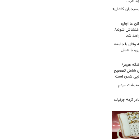
 اگر...
 بسیجیان کاشان+
ن ما اجازه
 اغتشاش شوند/
اهد شد
 وفاق با جامعه
، با همان
تنگه هرمز/
ی شامل تصحیح
نهایی شدن است
 معیشت مردم
در کرد+ جزئیات