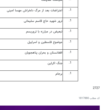
اعتراضات بعد از مرگ دلخراش مهسا امینی
ترور شهید حاج قاسم سلیمانی
تبعیض در مبارزه با تروریسم
موضوع فلسطین و اسراییل
افغانستان و بحران پناهجویان
جنگ اکراین
برجام
2727
کد مطلب
1817880