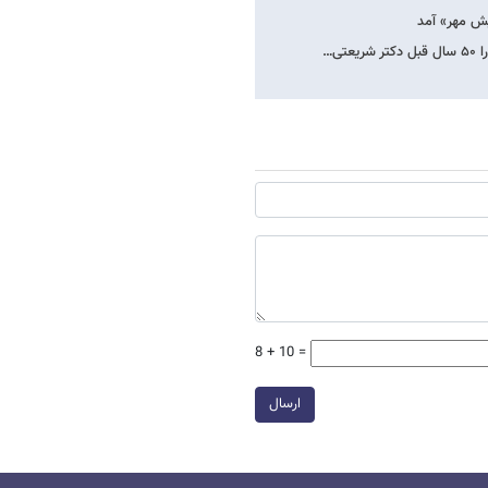
ش مهر» آمد
ی…
8 + 10 =
ارسال