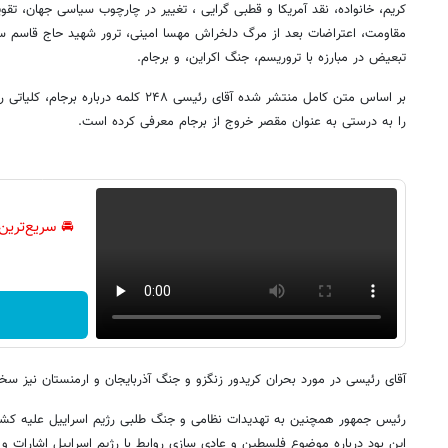
کریم، خانواده، نقد آمریکا و قطبی گرایی ، تغییر در چارچوب سیاسی جهان، تق
مقاومت، اعتراضات بعد از مرگ دلخراش مهسا امینی، ترور شهید حاج قاسم س
تبعیض در مبارزه با تروریسم، جنگ اکراین، و برجام.
بر اساس متن کامل منتشر شده آقای رئیسی ۲۴۸ کلم
را به درستی به عنوان مقصر خروج از برجام معرفی کرده است.
🚘 سریع‌ترین
آقای رئیسی در مورد بحران کریدور زنگزو و جنگ آذربایجان و ارمنستان نیز سخن
رئیس جمهور همچنین به تهدیدات نظامی و جنگ طلبی رژیم اسراییل علیه کشو
این بود درباره موضوع فلسطین و عادی سازی روابط با رژیم اسراییل اشارات و ک