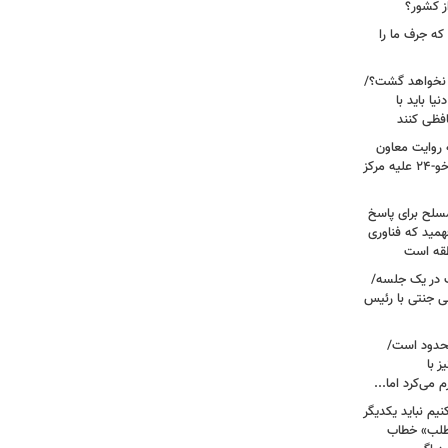
ز کشور؟
ه جرف ما را
 نخواهد گشت؟/
یا باید با
فظی کنند
ریت جنگ ۴۰ روزه به روایت معاون
نیروی هوایی ارتش/ مأموریت ویژه سوخو-۲۴ علیه مرکز
سلح برای پاسخ
همید که فناوری
نطقه است
 در یک جلسه/
ی جنتی با رئیس
حدود است/
 با
می‌کرد اما...
یم نباید یکدیگر
‌طلب» خطاب