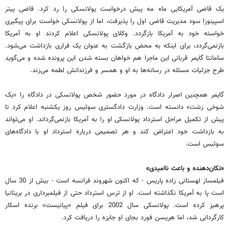
یک قاضی آمریکایی ماه مه پیش درخواست پولانسکی را رد کرد. قاضی پیتر
اسپینوزا سوء مدیریت قاضی اول را پذیرفت، اما از پولانسکی خواست برای پیگیری
خواسته خود به آمریکا بازگردد. وکلای پولانسکی اعلام کردند او به آمریکا
بازنمی‌گردد، برای اینکه به محض بازگشت به عنوان یک فراری بازداشت می‌شود.
سامانتا گایمر قربانی این ماجرا هم خواهان بسته شدن این پرونده شده و می‌گوید
طرح جزئیات مسئله در رسانه‌ها به او و همسر و فرزندانش لطمه می‌زند.
گایمر همچنین اصرار دادگاه در مورد حضور شخص پولانسکی در دادگاه را «یک
شوخی زشت» دانسته است. وزارت دادگستری سوئیس روز یکشنبه اعلام کرد تا
پیش از تکمیل مراحل استرداد پولانسکی او را به آمریکا بازنمی‌گرداند. او می‌تواند
به بازداشت خود اعتراض کند و هر تصمیمی درباره استرداد او با دادگاه‌های
سوئیس است.
«تکان‌دهنده و باعث ناامیدی»
فیلمساز لهستانی زاده پاریس - که اکنون شهروند فرانسه است - بیش از 30 سال
است پا به آمریکا نگذاشته است. او از ترس استرداد حتی از فیلمبرداری در بریتانیا
پرهیز کرده است. پولانسکی سال 2002 برای فیلم «پیانیست» برنده اسکار
کارگردانی شد، اما هریسن فورد بجای او جایزه را دریافت کرد.