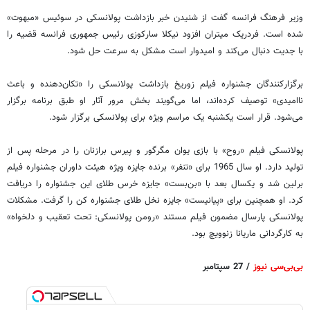
وزیر فرهنگ فرانسه گفت از شنیدن خبر بازداشت پولانسکی در سوئیس «مبهوت»
شده است. فردریک میتران افزود نیکلا سارکوزی رئیس جمهوری فرانسه قضیه را
با جدیت دنبال می‌کند و امیدوار است مشکل به سرعت حل شود.
برگزارکنندگان جشنواره فیلم زوریخ بازداشت پولانسکی را «تکان‌دهنده و باعث
ناامیدی» توصیف کرده‌اند، اما می‌گویند بخش مرور آثار او طبق برنامه برگزار
می‌شود. قرار است یکشنبه یک مراسم ویژه برای پولانسکی برگزار شود.
پولانسکی فیلم «روح» با بازی یوان مگرگور و پیرس برازنان را در مرحله پس از
تولید دارد. او سال 1965 برای «تنفر» برنده جایزه ویژه هیئت داوران جشنواره فیلم
برلین شد و یکسال بعد با «بن‌بست» جایزه خرس طلای این جشنواره را دریافت
کرد. او همچنین برای «پیانیست» جایزه نخل طلای جشنواره کن را گرفت. مشکلات
پولانسکی پارسال مضمون فیلم مستند «رومن پولانسکی: تحت تعقیب و دلخواه»
به کارگردانی ماریانا زنوویچ بود.
بی‌بی‌سی نیوز
/ 27 سپتامبر