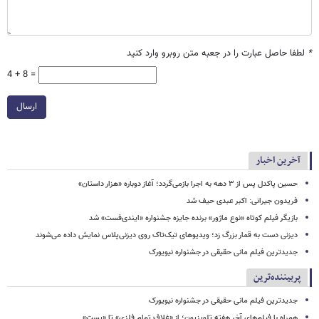
*
لطفا حاصل عبارت را در جعبه متن روبرو وارد کنید
4 + 8 =
ارسال
آخرین اخبار
حسین پاکدل پس از ۳ دهه به اجرا بازمی‌گردد؛ آغاز دوباره «هزار داستان»
فریدون جیرانی: اکبر عبدی حیف شد
بازیگر فیلم کوتاه «نوع ماژور» برنده جایزه جشنواره «ایندی‌فست» شد
دیزنی دست به قمار بزرگ زد؛ ویدیوهای تیک‌تاک روی دیزنی‌پلاس نمایش داده می‌شوند
جدیدترین فیلم مانی حقیقی در جشنواره نیویورک
پربیننده‌ترین
جدیدترین فیلم مانی حقیقی در جشنواره نیویورک
همراه با فیلم‌های آخر هفته تلویزیون؛ از «غلاف تمام فلزی» تا «پست»