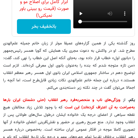
ابزار کامل برای اصلاح مو و
صورت (قیمت رو ببینی باور
نمیکنی!)
باتخفیف بخر
روز گذشته یکی از همین گزاره‌های عمیقا موثر از زبان خانم جمیله علم‌الهدی
مطرح شد. او در واکنش به دعوت مجری یک همایش که گویا همسر رئیس‌جمهور
را «بانوی اول» خطاب قرار داده بود، به‌جای آنکه اصل این خطاب را نهی کند، گفت:
«من تازه متوجه شدم که بنده را به‌عنوان بانوی اول معرفی کرده‌اند. لازم است
توضیح دهم در ساختار جمهوری اسلامی ایران بانوی اول همسر رهبر معظم انقلاب
هستند.» درباره این جمله خانم علم‌الهدی نکات زیادی قابل‌طرح است، اما آنچه را
اجمالا می‌توان گفت در چند نکته زیر دسته‌بندی می‌کنم.
یکم.
از
ویژگی‌های ناب و منحصربه‌فرد رهبر انقلاب (حتی دشمنان ایران بارها
به‌صراحت به آن اعتراف کرده‌اند) این است
که با وجود تلاش زیاد مخالفان هیچ
نقطه سیاهی از اعضای درجه یک خانواده ایشان درطول‌ سال‌های طولانی پس از
انقلاب وجود ندارد. منع صریح رهبری بر حضور و نقش‌آفرینی اعضای خانواده از آنها
تصویری کاملا موجه در افکار عمومی ایران ساخته است. به‌خصوص درباره همسر
رهبر انقلاب برخلاف تقریبا تمام چهره‌های مهم و درجه یک تاریخ انقلاب که نام و