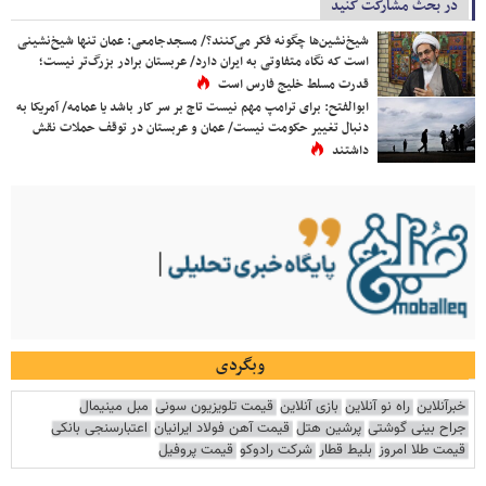
در بحث مشارکت کنید
شیخ‌نشین‌ها چگونه فکر می‌کنند؟/ مسجدجامعی: عمان تنها شیخ‌نشینی
است که نگاه متفاوتی به ایران دارد/ عربستان برادر بزرگ‌تر نیست؛
قدرت مسلط خلیج فارس است
ابوالفتح: برای ترامپ مهم نیست تاج بر سر کار باشد یا عمامه/ آمریکا به
دنبال تغییر حکومت نیست/ عمان و عربستان در توقف حملات نقش
داشتند
وبگردی
خبرآنلاین
راه نو آنلاین
بازی آنلاین
قیمت تلویزیون سونی
مبل مینیمال
جراح بینی گوشتی
پرشین هتل
قیمت آهن فولاد ایرانیان
اعتبارسنجی بانکی
قیمت طلا امروز
بلیط قطار
شرکت رادوکو
قیمت پروفیل