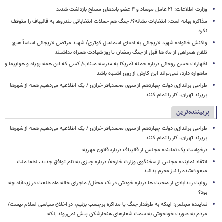
وزارت اطلاعات: ۲۱ عامل موساد و ۴ عضو باندهای مسلح بازداشت شدند
مذاکره بهانه است؛ انتخابات نشانه؟/ جنگ هم حملات انتخاباتی تندروها به قالیباف را متوقف
نکرد
واکنش خانواده شهید لاریجانی به ادعای اسماعیل کوثری/ شهید مرتضی لاریجانی اساساً هیچ
تلفن همراهی از ماه ها قبل از جنگ رمضان تا روز شهادت همراه نداشتند
اظهارات حسن روحانی درباره حمله آمریکا به مدرسه میناب/ کسی که این همه پهپاد و هواپیما و
ماهواره دارد، نمی‌تواند این کارش از روی اشتباه باشد
طراحی براندازی دولت چهاردهم از سوی محمدباقر خرازی / یک اطلاعیه می‌دهیم همه از شهرها
بریزند تهران، کار را تمام کنند
پربیننده‌ترین
طراحی براندازی دولت چهاردهم از سوی محمدباقر خرازی / یک اطلاعیه می‌دهیم همه از شهرها
بریزند تهران، کار را تمام کنند
درخواست یک نماینده مجلس از قالیباف درباره قانون مهریه
انتقاد نماینده مجلس از سخنگوی وزارت خارجه/ درباره چیزی به نام توافق جدید، لطفا ملت
مبعوث‌شده را نیز محرم بدانید
روایت زیدآبادی از صحبت ها درباره خودش در یک محفل/ ماجرای خاله ماه طلعت در زیدآباد چه
بود؟
نماینده مجلس: اینکه به طرفدار جنگ یا مذاکره برچسب بزنیم، در اخلاق سیاسی اسلام نیست/
مردم به صورت خودجوش به سمت شعارهای هنجارشکن پیش نمی‌روند بلکه ...