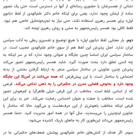
نشانی از همسرشان یا حضوری رسانه‌ای از آنها در دسترس است، حتی یک تصویر
ساده از ایشان وجود ندارد. یعنی برای اینکه خانم دکتر علم‌الهدی از لفظ «بانوی
اول» برای همسر رهبری استفاده نکند، حتی نیاز به تجزیه‌وتحلیل خاصی هم نبود.
فقط کافی بود همسر رئیس‌جمهور به مشی و روش رهبری توجه کند.
دوم.
بار معنایی لفظ «بانوی اول» با هیچ توضیح و تفسیری ربطی به آداب سیاسی
ایران ندارد. اصل پذیرش این لفظ هم از سوی خانم علم‌الهدی عجیب است. در
ساختار سیاسی ایران اساسا چنین جایگاه و عنوانی وجود ندارد که بر سر اینکه به
چه کسی تعلق دارد بحث صورت گیرد. شاید همسر رئیس‌جمهور تصور می‌کند
پذیرش چنین عناوینی در ساختار سیاسی منجر به ارتباط گرفتن بخشی از بدنه
اجتماعی با ساختار است. با این پیش‌فرض که
همه می‌دانند در آمریکا این جایگاه
وجود دارد و به‌نوعی فضایی مدرن در حکمرانی را به ذهن تداعی می‌کند.
فرضی
که از اساس غلط است. مخاطب در این فرض خیلی ظاهرگرا و کم‌هوش تصور
شده است، مخاطب با صفت و عنوان احساس رضایت نمی‌کند. خبر بد برای این
فرض اینکه مخاطب باهوش‌تر از این حرف‌هاست و می‌گوید حالا که ساختار با
عناوین اینچنینی را می‌پسندید، مثل آنها در همه امور مدیریت کنید. حتما همسر
رئیس‌جمهور می‌داند این‌طوری کار به جاهای باریک کشیده می‌شود.
سوم. اگر هدف از کنش‌های خانم علم‌الهدی پوشش ضعف‌های حکمرانی ما در