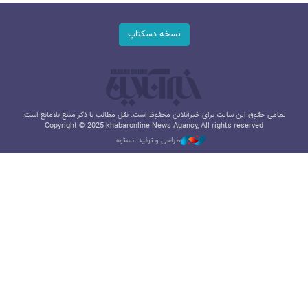
نسخه دسکتاپ
تمامی حقوق این سایت برای خبرآنلاین محفوظ است. نقل مطالب با ذکر منبع بلامانع است.
Copyright © 2025 khabaronline News Agancy, All rights reserved
طراحی و تولید: نستوه