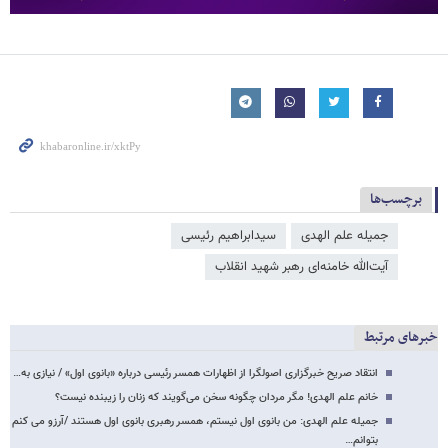
برچسب‌ها
جمیله علم الهدی
سیدابراهیم رئیسی
آیت‌الله خامنه‌ای رهبر شهید انقلاب
خبرهای مرتبط
انتقاد صریح خبرگزاری اصولگرا از اظهارات همسر رئیسی درباره «بانوی اول» / نیازی به…
خانم علم الهدی! مگر مردان چگونه سخن می‌گویند که زنان را زیبنده نیست؟
جمیله علم الهدی: من بانوی اول نیستم، همسر رهبری بانوی اول هستند /آرزو می کنم
بتوانم…