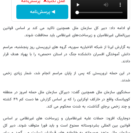
عمل نکنید❌ "پرسش‌نامه"
◀ پرسش‌نامه
او ادامه داد: دبیر کل سازمان ملل همچنین تاکید می کند بر اساس قوانین
بین‌المللی غیرنظامیان و زیرساخت‌های غیرنظامی باید محافظت شوند.
به گزارش ایرنا از شبکه الاخباریه سوریه، گروه های تروریستی روز پنجشنبه، مراسم
دانش آموختگی افسران دانشکده جنگ در استان «حمص» را با پهپاد هدف قرار
دادند.
در این حمله تروریستی که پس از پایان مراسم انجام شد، شمار زیادی زخمی
شدند.
سخنگوی سازمان ملل همچنین گفت: دبیرکل سازمان ملل حمله امروز در منطقه
کوپیانسک واقع در خارکف اوکراین را که بر اساس گزارش ها دست کم ۴۹ کشته
و چند زخمی برجای گذاشت، به شدت محکوم می کند.
دوجاریک افزود: حملات علیه غیرنظامیان و زیرساخت های غیرنظامی بر اساس
قوانین بین المللی بشردوستانه ممنوع است و باید فورا متوقف شوند. دبیر کل
سازمان ملل متحد صمیمانه به خانواده های قربانیان تسلیت می گوید و برای