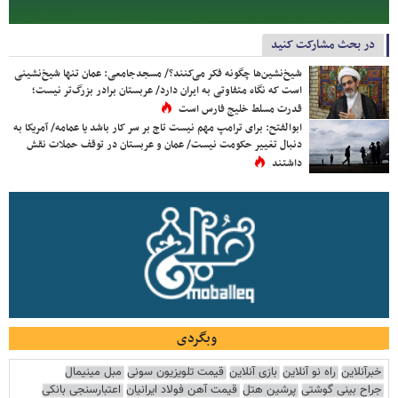
در بحث مشارکت کنید
شیخ‌نشین‌ها چگونه فکر می‌کنند؟/ مسجدجامعی: عمان تنها شیخ‌نشینی
است که نگاه متفاوتی به ایران دارد/ عربستان برادر بزرگ‌تر نیست؛
قدرت مسلط خلیج فارس است
ابوالفتح: برای ترامپ مهم نیست تاج بر سر کار باشد یا عمامه/ آمریکا به
دنبال تغییر حکومت نیست/ عمان و عربستان در توقف حملات نقش
داشتند
وبگردی
خبرآنلاین
راه نو آنلاین
بازی آنلاین
قیمت تلویزیون سونی
مبل مینیمال
جراح بینی گوشتی
پرشین هتل
قیمت آهن فولاد ایرانیان
اعتبارسنجی بانکی