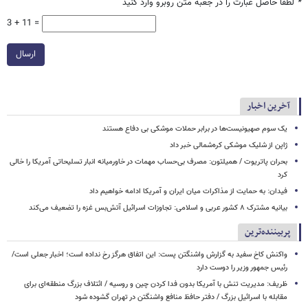
*
لطفا حاصل عبارت را در جعبه متن روبرو وارد کنید
3 + 11 =
ارسال
آخرین اخبار
یک‌ سوم صهیونیست‌ها در برابر حملات موشکی بی دفاع هستند
ژاپن از شلیک موشکی کره‌شمالی خبر داد
بحران پاتریوت / همیلتون: مصرف بی‌حساب مهمات در خاورمیانه انبار تسلیحاتی آمریکا را خالی
کرد
فیدان: به حمایت از مذاکرات میان ایران و آمریکا ادامه خواهیم داد
بیانیه مشترک ۸ کشور عربی و اسلامی: تجاوزات اسرائیل آتش‌بس غزه را تضعیف می‌کند
پربیننده‌ترین
واکنش کاخ سفید به گزارش واشنگتن پست: این اتفاق هرگز رخ نداده است؛ اخبار جعلی است/
رئیس جمهور وزیر را دوست دارد
ظریف: مدیریت تنش با آمریکا بدون فدا کردن چین و روسیه / ائتلاف بزرگ منطقه‌ای برای
مقابله با اسرائیل بزرگ / دفتر حافظ منافع واشنگتن در تهران گشوده شود