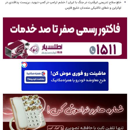
خلع سلاح تدریجی ابرقدرت در جنگ با ایران / خشم ترامپ در کمپ دیوید، بن‌بست پدافندی در
اوکراین و خطای تاکتیکی متحدان خلیج فارس